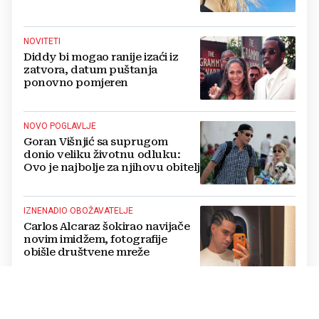
badiće, ali za britvice sam
stvorena'
NOVITETI
Diddy bi mogao ranije izaći iz
zatvora, datum puštanja
ponovno pomjeren
NOVO POGLAVLJE
Goran Višnjić sa suprugom
donio veliku životnu odluku:
Ovo je najbolje za njihovu obitelj
IZNENADIO OBOŽAVATELJE
Carlos Alcaraz šokirao navijače
novim imidžem, fotografije
obišle društvene mreže
„TRAG U BESKRAJU“
Koncert u Veloj Luci: Zapjevali