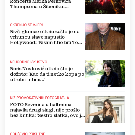
koncerta Marka Perkovića
Thompsona u Šibeniku:
Vatromet i skoro 30 000 ljudi
OKRENUO SE VJERI
Bivši glumac otkrio zašto je na
vrhuncu slave napustio
Hollywood: ‘Nisam htio biti Tom
Cruise‘
NEUGODNO ISKUSTVO
Boris Novković otkrio što je
doživio: 'Kao da ti netko kopa po
utrobi i intimi...'
NIZ PROVOKATIVNIH FOTOGRAFIJA
FOTO Severina u halterima
najavila drugi singl, nije prošlo
bez kritika: ‘Sestro slatka, ovo je
previše’
ODUŠEVIO PRISUTNE