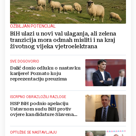
OZBILJAN POTENCIJAL
BiH ulazi u novi val ulaganja, ali zelena
tranzicija mora odmah misliti i na kraj
životnog vijeka vjetroelektrana
SVE DOGOVORIO
Dalić donio odluku o nastavku
karijere! Poznato koju
reprezentaciju preuzima
ISCRPNO OBRAZLOŽILI RAZLOGE
HSP BiH podnio apelaciju
Ustavnom sudu BiH protiv
ovjere kandidature Slavena
Kovačevića
OPTUŽBE SE NASTAVLJAJU