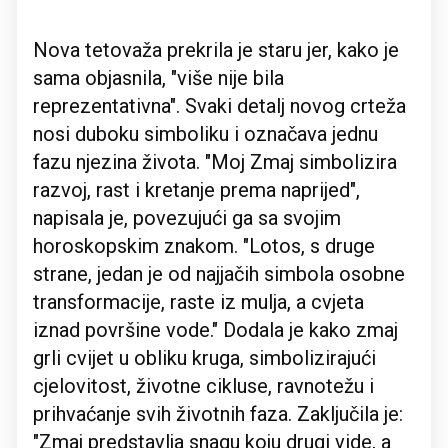
Nova tetovaža prekrila je staru jer, kako je
sama objasnila, "više nije bila
reprezentativna". Svaki detalj novog crteža
nosi duboku simboliku i označava jednu
fazu njezina života. "Moj Zmaj simbolizira
razvoj, rast i kretanje prema naprijed",
napisala je, povezujući ga sa svojim
horoskopskim znakom. "Lotos, s druge
strane, jedan je od najjačih simbola osobne
transformacije, raste iz mulja, a cvjeta
iznad površine vode." Dodala je kako zmaj
grli cvijet u obliku kruga, simbolizirajući
cjelovitost, životne cikluse, ravnotežu i
prihvaćanje svih životnih faza. Zaključila je:
"Zmaj predstavlja snagu koju drugi vide, a