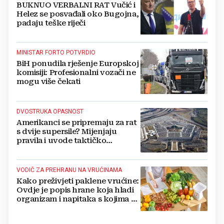
BUKNUO VERBALNI RAT Vučić i
Helez se posvađali oko Bugojna,
padaju teške riječi
MINISTAR FORTO POTVRDIO
BiH ponudila rješenje Europskoj
komisiji: Profesionalni vozači ne
mogu više čekati
DVOSTRUKA OPASNOST
Amerikanci se pripremaju za rat
s dvije supersile? Mijenjaju
pravila i uvode taktičko
nuklearno oružje
VODIČ ZA PREHRANU NA VRUĆINAMA
Kako preživjeti paklene vrućine:
Ovdje je popis hrane koja hladi
organizam i napitaka s kojima si
činite 'medvjeđu uslugu'