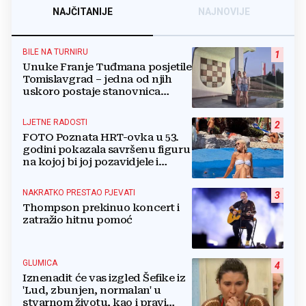
NAJČITANIJE
NAJNOVIJE
BILE NA TURNIRU
1
Unuke Franje Tuđmana posjetile
Tomislavgrad – jedna od njih
uskoro postaje stanovnica
Mrkodola
LJETNE RADOSTI
2
FOTO Poznata HRT-ovka u 53.
godini pokazala savršenu figuru
na kojoj bi joj pozavidjele i
znatno mlađe
NAKRATKO PRESTAO PJEVATI
3
Thompson prekinuo koncert i
zatražio hitnu pomoć
GLUMICA
4
Iznenadit će vas izgled Šefike iz
'Lud, zbunjen, normalan' u
stvarnom životu, kao i pravi