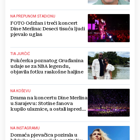
NA PREPUNOM STADIONU
FOTO Održan i treći koncert
Dine Merlina: Deseci tisuća ljudi
pjevalo uglas
TIA JURČIĆ
Pokćerka poznatog Gruđanina
udaje se za NBA legendu,
objavila fotku raskošne haljine
NA KOŠEVU
Drama na koncertu Dine Merlina
u Sarajevu: Stotine fanova
kupilo ulaznice, a ostali ispred
stadiona, evo što kaže
organizator
NA INSTAGRAMU
Domaća pjevačica pozirala u