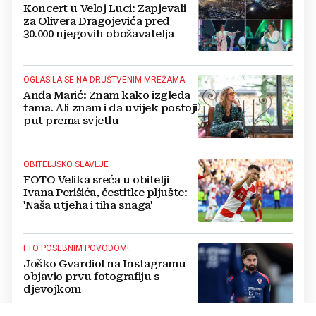
Koncert u Veloj Luci: Zapjevali
za Olivera Dragojevića pred
30.000 njegovih obožavatelja
OGLASILA SE NA DRUŠTVENIM MREŽAMA
Anđa Marić: Znam kako izgleda
tama. Ali znam i da uvijek postoji
put prema svjetlu
OBITELJSKO SLAVLJE
FOTO Velika sreća u obitelji
Ivana Perišića, čestitke pljušte:
'Naša utjeha i tiha snaga'
I TO POSEBNIM POVODOM!
Joško Gvardiol na Instagramu
objavio prvu fotografiju s
djevojkom