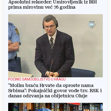
Apsolutni rekorder: Umirovljenik iz BiH
prima mirovinu već 76 godina
POČINIO SAMOUBOJSTVO U HAAGU
"Molim braću Hrvate da oproste nama
Srbima": Pokajnički govor vođe tzv. RSK i
danas odzvanja na obljetnicu Oluje