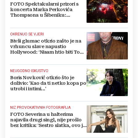
FOTO Spektakularni prizori s
koncerta Marka Perkovića
Thompsona u Šibeniku:
Vatromet i skoro 30 000 ljudi
OKRENUO SE VJERI
Bivši glumac otkrio zašto je na
vrhuncu slave napustio
Hollywood: ‘Nisam htio biti Tom
Cruise‘
NEUGODNO ISKUSTVO
Boris Novković otkrio što je
doživio: 'Kao da ti netko kopa po
utrobi i intimi...'
NIZ PROVOKATIVNIH FOTOGRAFIJA
FOTO Severina u halterima
najavila drugi singl, nije prošlo
bez kritika: ‘Sestro slatka, ovo je
previše’