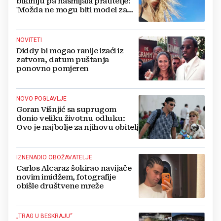
bikiniju pa nasmijala pratitelje:
'Možda ne mogu biti model za
badiće, ali za britvice sam
stvorena'
NOVITETI
Diddy bi mogao ranije izaći iz
zatvora, datum puštanja
ponovno pomjeren
NOVO POGLAVLJE
Goran Višnjić sa suprugom
donio veliku životnu odluku:
Ovo je najbolje za njihovu obitelj
IZNENADIO OBOŽAVATELJE
Carlos Alcaraz šokirao navijače
novim imidžem, fotografije
obišle društvene mreže
„TRAG U BESKRAJU“