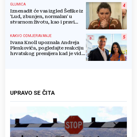
GLUMICA
4
Iznenadit će vas izgled Šefike iz
'Lud, zbunjen, normalan' u
stvarnom životu, kao i pravi
razlog njenog odlaska iz serije
KAKVO ODMJERAVANJE
5
Ivana Knoll upoznala Andreja
Plenkovića, pogledajte reakciju
hrvatskog premijera kad je vidio
vatrenu Čapljinku
UPRAVO SE ČITA