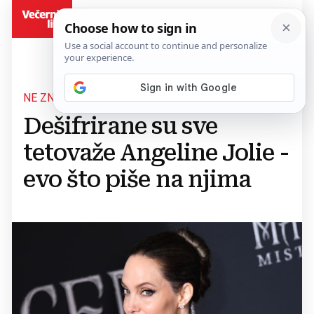
BiH
NE ZNA TOČAN BROJ TETOVAŽA
Dešifrirane su sve
tetovaže Angeline Jolie -
evo što piše na njima