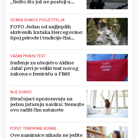
„Nešto što još ne postoji u
svijetu“
OČARA SVAKOG POSJETITELJA
FOTO Jedan od najljepših
skrivenih kutaka Hercegovine:
Spoj prirode i tradicije čini
Koćušu jedinstvenom
destinacijom
VAŽAN PRAVNI TEST
Suđenje za ubojstvo Aldine
Jahić prvi je veliki test novog
zakona o femicidu u FBiH
NIJE DOBRO
Stručnjaci upozoravaju na
jednu jutarnju naviku: Nemojte
ovo raditi čim ustanete
POPUT TEMPIRANE BOMBE
Ove namirnice nikada ne jedite