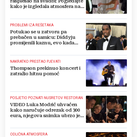
rasplesao na svadbi: Pogledajte
kako je izgledala atmosfera na
vjenčanju Tije Jurčić
PROBLEMI IZA REŠETAKA
Potukao se u zatvoru pa
prebačen u samicu: Diddyju
promijenili kaznu, evo kada
zapravo izlazi na slobodu!
NAKRATKO PRESTAO PJEVATI
Thompson prekinuo koncert i
zatražio hitnu pomoć
POSJETIO POZNATI NUSRETOV RESTORAN
VIDEO Luka Modrić uhvaćen
kako naručuje odrezak od 300
eura, njegova snimka ubrzo je
postala viralna
ODLIČNA ATMOSFERA