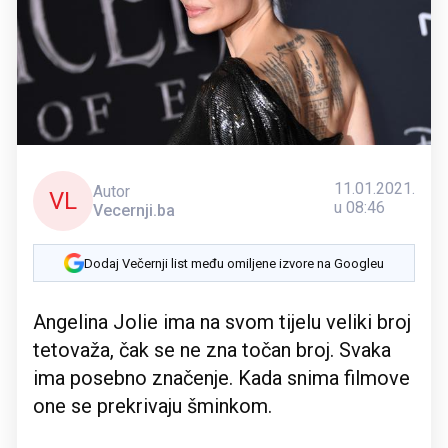
11.01.2021.
Autor
VL
u 08:46
Vecernji.ba
Dodaj Večernji list među omiljene izvore na Googleu
Angelina Jolie ima na svom tijelu veliki broj
tetovaža, čak se ne zna točan broj. Svaka
ima posebno značenje. Kada snima filmove
one se prekrivaju šminkom.