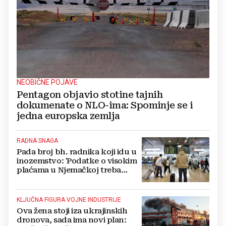
NEOBIČNE POJAVE
Pentagon objavio stotine tajnih
dokumenate o NLO-ima: Spominje se i
jedna europska zemlja
RADNA SNAGA
Pada broj bh. radnika koji idu u
inozemstvo: 'Podatke o visokim
plaćama u Njemačkoj treba
gledati s rezervom'
KLJUČNA FIGURA VOJNE INDUSTRIJE
Ova žena stoji iza ukrajinskih
dronova, sada ima novi plan: