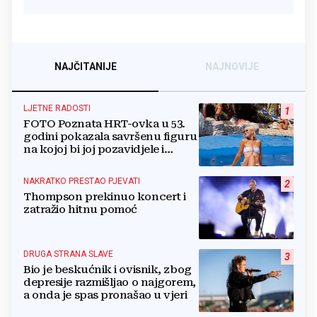
NAJČITANIJE
NAJNOVIJE
LJETNE RADOSTI
1
FOTO Poznata HRT-ovka u 53.
godini pokazala savršenu figuru
na kojoj bi joj pozavidjele i
znatno mlađe
NAKRATKO PRESTAO PJEVATI
2
Thompson prekinuo koncert i
zatražio hitnu pomoć
DRUGA STRANA SLAVE
3
Bio je beskućnik i ovisnik, zbog
depresije razmišljao o najgorem,
a onda je spas pronašao u vjeri