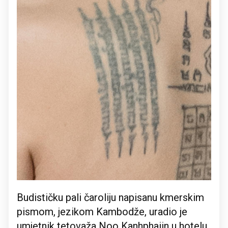
Budističku pali čaroliju napisanu kmerskim
pismom, jezikom Kambodže, uradio je
umjetnik tetovaža Noo Kanhphaiin u hotelu