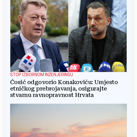
STOP IZBORNOM INŽENJERINGU
Ćosić odgovorio Konakoviću: Umjesto
etničkog prebrojavanja, osigurajte
stvarnu ravnopravnost Hrvata