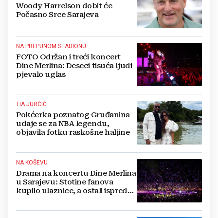
Woody Harrelson dobit će
Počasno Srce Sarajeva
NA PREPUNOM STADIONU
FOTO Održan i treći koncert
Dine Merlina: Deseci tisuća ljudi
pjevalo uglas
TIA JURČIĆ
Pokćerka poznatog Gruđanina
udaje se za NBA legendu,
objavila fotku raskošne haljine
NA KOŠEVU
Drama na koncertu Dine Merlina
u Sarajevu: Stotine fanova
kupilo ulaznice, a ostali ispred
stadiona, evo što kaže
organizator