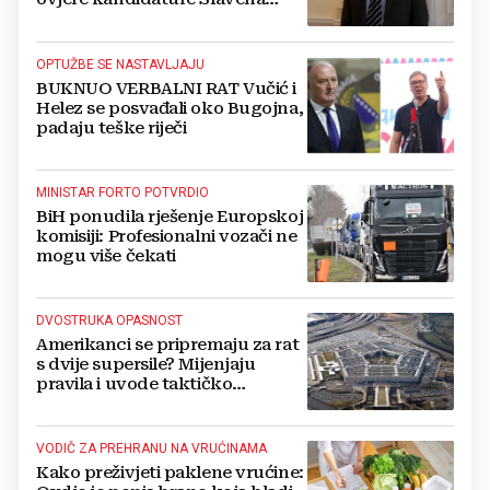
Kovačevića
OPTUŽBE SE NASTAVLJAJU
BUKNUO VERBALNI RAT Vučić i
Helez se posvađali oko Bugojna,
padaju teške riječi
MINISTAR FORTO POTVRDIO
BiH ponudila rješenje Europskoj
komisiji: Profesionalni vozači ne
mogu više čekati
DVOSTRUKA OPASNOST
Amerikanci se pripremaju za rat
s dvije supersile? Mijenjaju
pravila i uvode taktičko
nuklearno oružje
VODIČ ZA PREHRANU NA VRUĆINAMA
Kako preživjeti paklene vrućine: