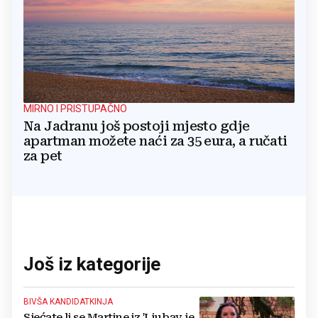
MIRNO I PRISTUPAČNO
Na Jadranu još postoji mjesto gdje
apartman možete naći za 35 eura, a ručati
za pet
Još iz kategorije
BIVŠA KANDIDATKINJA
Sjećate li se Martine iz 'Ljubav je