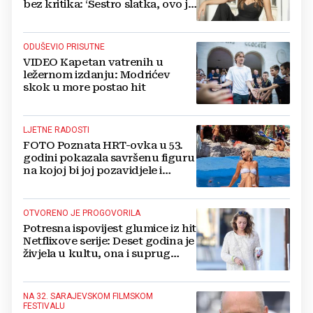
bez kritika: ‘Sestro slatka, ovo je
previše’
ODUŠEVIO PRISUTNE
VIDEO Kapetan vatrenih u
ležernom izdanju: Modrićev
skok u more postao hit
LJETNE RADOSTI
FOTO Poznata HRT-ovka u 53.
godini pokazala savršenu figuru
na kojoj bi joj pozavidjele i
znatno mlađe
OTVORENO JE PROGOVORILA
Potresna ispovijest glumice iz hit
Netflixove serije: Deset godina je
živjela u kultu, ona i suprug
imali su raspored za odnose...
NA 32. SARAJEVSKOM FILMSKOM
FESTIVALU