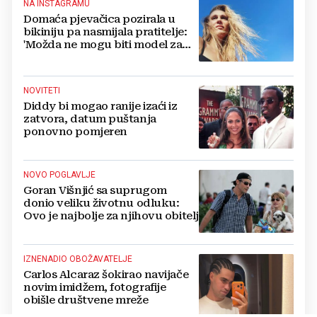
NA INSTAGRAMU
Domaća pjevačica pozirala u
bikiniju pa nasmijala pratitelje:
'Možda ne mogu biti model za
badiće, ali za britvice sam
stvorena'
NOVITETI
Diddy bi mogao ranije izaći iz
zatvora, datum puštanja
ponovno pomjeren
NOVO POGLAVLJE
Goran Višnjić sa suprugom
donio veliku životnu odluku:
Ovo je najbolje za njihovu obitelj
IZNENADIO OBOŽAVATELJE
Carlos Alcaraz šokirao navijače
novim imidžem, fotografije
obišle društvene mreže