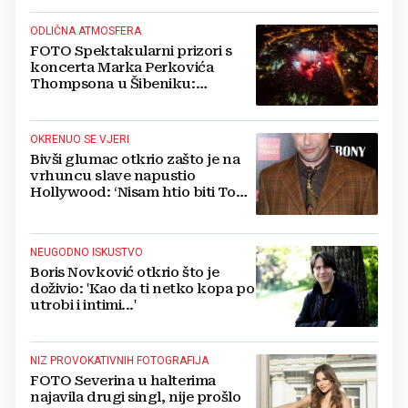
ODLIČNA ATMOSFERA
FOTO Spektakularni prizori s
koncerta Marka Perkovića
Thompsona u Šibeniku:
Vatromet i skoro 30 000 ljudi
OKRENUO SE VJERI
Bivši glumac otkrio zašto je na
vrhuncu slave napustio
Hollywood: ‘Nisam htio biti Tom
Cruise‘
NEUGODNO ISKUSTVO
Boris Novković otkrio što je
doživio: 'Kao da ti netko kopa po
utrobi i intimi...'
NIZ PROVOKATIVNIH FOTOGRAFIJA
FOTO Severina u halterima
najavila drugi singl, nije prošlo