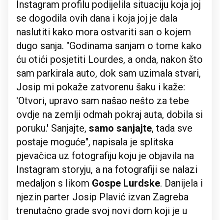
Instagram profilu podijelila situaciju koja joj
se dogodila ovih dana i koja joj je dala
naslutiti kako mora ostvariti san o kojem
dugo sanja. "Godinama sanjam o tome kako
ću otići posjetiti Lourdes, a onda, nakon što
sam parkirala auto, dok sam uzimala stvari,
Josip mi pokaže zatvorenu šaku i kaže:
'Otvori, upravo sam našao nešto za tebe
ovdje na zemlji odmah pokraj auta, dobila si
poruku.' Sanjajte,
samo sanjajte
, tada sve
postaje moguće", napisala je splitska
pjevačica uz fotografiju koju je objavila na
Instagram storyju, a na fotografiji se nalazi
medaljon s likom
Gospe Lurdske
. Danijela i
njezin parter Josip Plavić izvan Zagreba
trenutačno grade svoj novi dom koji je u