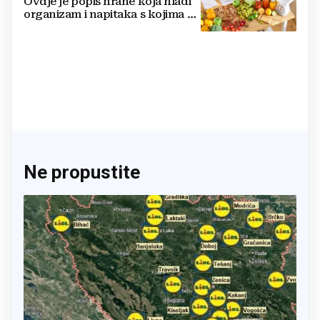
Ovdje je popis hrane koja hladi
organizam i napitaka s kojima si
činite 'medvjeđu uslugu'
Ne propustite