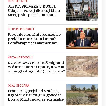
CRNE UDOVICE
JEZIVA PREVARA U RUSIJI:
Udaju se za vojnike koji idu u
smrt, pokupe milijune pa
nestanu
POTPUNI PREOKRET
Procurio konačni sporazum o
prekidu rata SAD-a i Irana?
Poražavajući je i alarmantan
KRIZA NA POMOLU
NOVI MASOVNI JURIŠ Migranti
već imaju karte i upute, a sve bi
se moglo dogoditi 15. kolovoza?
OČAJ STOČARA
Pašnjaci izgorjeli od vrućina,
ugroženo tisuću grla goveda i
konja: Mladunčad slijedi majke,
ugibaju u mulju