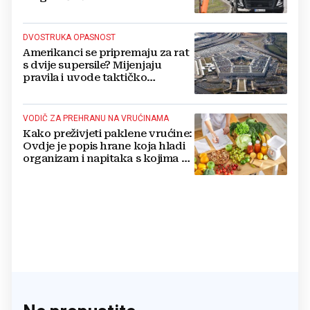
DVOSTRUKA OPASNOST
Amerikanci se pripremaju za rat
s dvije supersile? Mijenjaju
pravila i uvode taktičko
nuklearno oružje
VODIČ ZA PREHRANU NA VRUĆINAMA
Kako preživjeti paklene vrućine:
Ovdje je popis hrane koja hladi
organizam i napitaka s kojima si
činite 'medvjeđu uslugu'