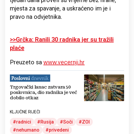
tjedan dana proveli su vrijeme bez hrane,
mjesta za spavanje, a uskraćeno im je i
pravo na odvjetnika.
>>Grčka: Ranili 30 radnika jer su tražili
plaće
Preuzeto sa
www.vecernji.hr
Trgovački lanac zatvara 50
poslovnica, dio radnika je već
dobilo otkaz
KLJUČNE RIJEČI
radnici
Rusija
Soči
ZOI
nehumano
privedeni