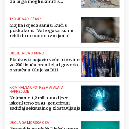
da bi ga mogli skinuti s
aparata...‘
TKO JE NADLEŽAN?
Majka i djeca sami u kući s
poskokom: "Vatrogasci su mi
rekli da ne rade sa zmijama"
OBLJETNICA U KNINU
Plenković najavio veće mirovine
za 200 tisuća branitelja i govorio
o značaju Oluje za BiH
KRIMINALNA UPOTREBA AI ALATA
NAPREDUJE
Najmanje 1,2 milijuna djece
iskorišteno za AI-generirani
sadržaj seksualnog zlostavljanja
UBOLA GA MORSKA OSA