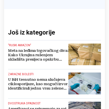
Još iz kategorije
"RUSKI AMAZON"
Meta na leđima trgovačkog diva:
Kako Ukrajina rušenjem
skladišta presijeca opskrbu
vojske i ruši financije Kremlja
ZARAZNE BOLESTI
U BiH trenutno nema slučajeva
ciklosporijaze, kao mogući izvor
identificirali jednu vrsu zelene
salate
DVOSTRUKA OPASNOST
Amerikanci se pripremaju za rat