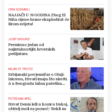
CRNI SCENARIJ
NAJJAČI U 70 GODINA Zbog El
Niña cijene hrane eksplodirat će
širom svijeta!
JOSIP GRGURIĆ
Preminuo jedan od
najistaknutijih hrvatskih
pedijatara
MILAN ST. PROTIĆ
Srbijanski povjesničar o Oluji:
Iskreno, Hrvati imaju što slaviti.
A u Beogradu lažna patetika
vlasti i krokodilske suze
POTRESAN APEL
Hrvat Denis leži u komi u Irskoj,
obitelj moli za pomoć: ‘Rekli su