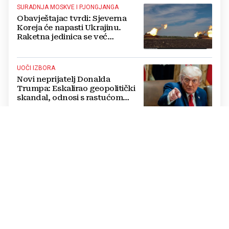
SURADNJA MOSKVE I PJONGJANGA
Obavještajac tvrdi: Sjeverna
Koreja će napasti Ukrajinu.
Raketna jedinica se već
raspoređuje
UOČI IZBORA
Novi neprijatelj Donalda
Trumpa: Eskalirao geopolitički
skandal, odnosi s rastućom
svjetskom silom na rubu
pucanja
CURENJE AMONIJAKA I POŽARI U GRADU
VIDEO Rusi napali Kijev
balističkim projektilima: Ima
mrtvih, pod ruševinama traže
preživjele
TOMO MEDVED UOČI OLUJE
Najavljena važna promjena za
hrvatske branitelje: 'Time ćemo
ispraviti još jednu nepravdu'