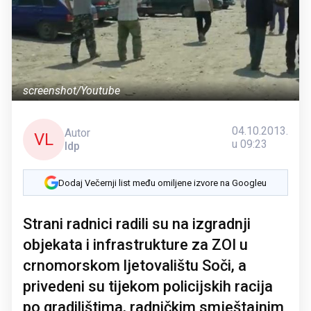
screenshot/Youtube
04.10.2013.
Autor
VL
u 09:23
ldp
Dodaj Večernji list među omiljene izvore na Googleu
Strani radnici radili su na izgradnji
objekata i infrastrukture za ZOI u
crnomorskom ljetovalištu Soči, a
privedeni su tijekom policijskih racija
po gradilištima, radničkim smještajnim