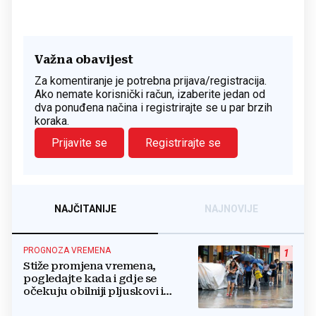
Važna obavijest
Za komentiranje je potrebna prijava/registracija.
Ako nemate korisnički račun, izaberite jedan od
dva ponuđena načina i registrirajte se u par brzih
koraka.
Prijavite se
Registrirajte se
NAJČITANIJE
NAJNOVIJE
PROGNOZA VREMENA
1
Stiže promjena vremena,
pogledajte kada i gdje se
očekuju obilniji pljuskovi i
grmljavina