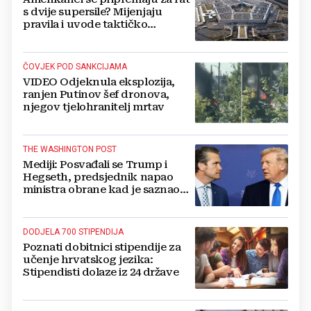
s dvije supersile? Mijenjaju
pravila i uvode taktičko
nuklearno oružje
ČOVJEK POD SANKCIJAMA
VIDEO Odjeknula eksplozija,
ranjen Putinov šef dronova,
njegov tjelohranitelj mrtav
THE WASHINGTON POST
Mediji: Posvađali se Trump i
Hegseth, predsjednik napao
ministra obrane kad je saznao
koliko je raketa na zalihama
DODJELA 700 STIPENDIJA
Poznati dobitnici stipendije za
učenje hrvatskog jezika:
Stipendisti dolaze iz 24 države