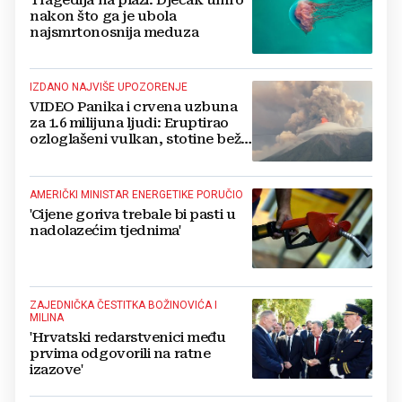
Tragedija na plaži: Dječak umro
nakon što ga je ubola
najsmrtonosnija meduza
IZDANO NAJVIŠE UPOZORENJE
VIDEO Panika i crvena uzbuna
za 1.6 milijuna ljudi: Eruptirao
ozloglašeni vulkan, stotine beže
pred bujicama lave!
AMERIČKI MINISTAR ENERGETIKE PORUČIO
'Cijene goriva trebale bi pasti u
nadolazećim tjednima'
ZAJEDNIČKA ČESTITKA BOŽINOVIĆA I
MILINA
'Hrvatski redarstvenici među
prvima odgovorili na ratne
izazove'