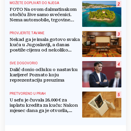
MOŽETE DOPLIVATI DO NJEGA
2
FOTO Na ovom dalmatinskom
otočiću žive samo svećenici.
Nema automobile, trgovine...
PROVJERITE TAVANE
3
Nekad ga je imala gotovo svaka
kuća u Jugoslaviji, a danas
postiže cijenu od nekoliko
stotina eura
SVE DOGOVORIO
4
Dalić donio odluku o nastavku
karijere! Poznato koju
reprezentaciju preuzima
PRETVORENO U PRAH
5
U sefu je čuvala 26.000 € za
isplatu kredita za kuću: Nakon
mjesec dana ga je otvorila,
pozlilo joj je