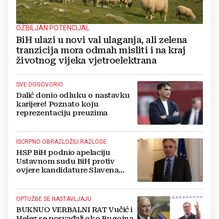
OZBILJAN POTENCIJAL
BiH ulazi u novi val ulaganja, ali zelena
tranzicija mora odmah misliti i na kraj
životnog vijeka vjetroelektrana
SVE DOGOVORIO
Dalić donio odluku o nastavku
karijere! Poznato koju
reprezentaciju preuzima
ISCRPNO OBRAZLOŽILI RAZLOGE
HSP BiH podnio apelaciju
Ustavnom sudu BiH protiv
ovjere kandidature Slavena
Kovačevića
OPTUŽBE SE NASTAVLJAJU
BUKNUO VERBALNI RAT Vučić i
Helez se posvađali oko Bugojna,