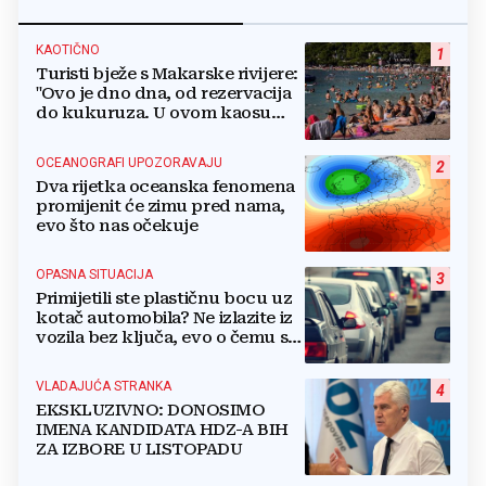
KAOTIČNO
1
Turisti bježe s Makarske rivijere:
"Ovo je dno dna, od rezervacija
do kukuruza. U ovom kaosu
ostajem dan i bježim"
OCEANOGRAFI UPOZORAVAJU
2
Dva rijetka oceanska fenomena
promijenit će zimu pred nama,
evo što nas očekuje
OPASNA SITUACIJA
3
Primijetili ste plastičnu bocu uz
kotač automobila? Ne izlazite iz
vozila bez ključa, evo o čemu se
radi
VLADAJUĆA STRANKA
4
EKSKLUZIVNO: DONOSIMO
IMENA KANDIDATA HDZ-A BIH
ZA IZBORE U LISTOPADU