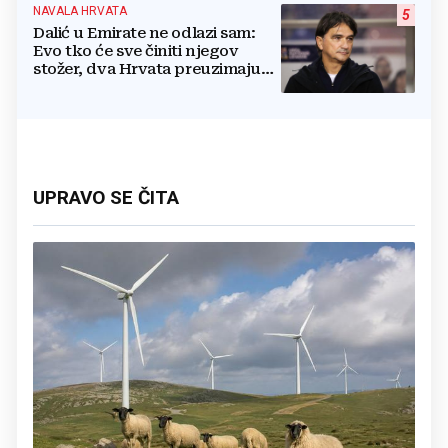
NAVALA HRVATA
5
Dalić u Emirate ne odlazi sam:
Evo tko će sve činiti njegov
stožer, dva Hrvata preuzimaju
druge ključne funkcije
UPRAVO SE ČITA