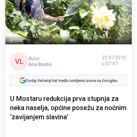
vl foto
22.07.2010.
Autor
VL
u 07:47
Ana Buntić
Dodaj Večernji list među omiljene izvore na Googleu
U Mostaru redukcija prva stupnja za
neka naselja, općine posežu za noćnim
‘zavijanjem slavina’