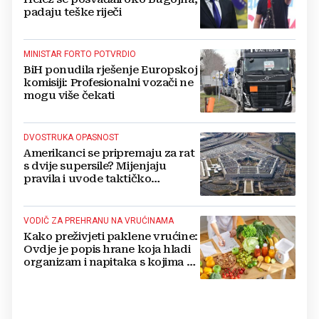
padaju teške riječi
MINISTAR FORTO POTVRDIO
BiH ponudila rješenje Europskoj
komisiji: Profesionalni vozači ne
mogu više čekati
DVOSTRUKA OPASNOST
Amerikanci se pripremaju za rat
s dvije supersile? Mijenjaju
pravila i uvode taktičko
nuklearno oružje
VODIČ ZA PREHRANU NA VRUĆINAMA
Kako preživjeti paklene vrućine:
Ovdje je popis hrane koja hladi
organizam i napitaka s kojima si
činite 'medvjeđu uslugu'