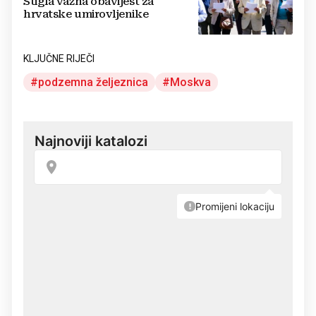
Stigla važna obavijest za
hrvatske umirovljenike
KLJUČNE RIJEČI
podzemna željeznica
Moskva