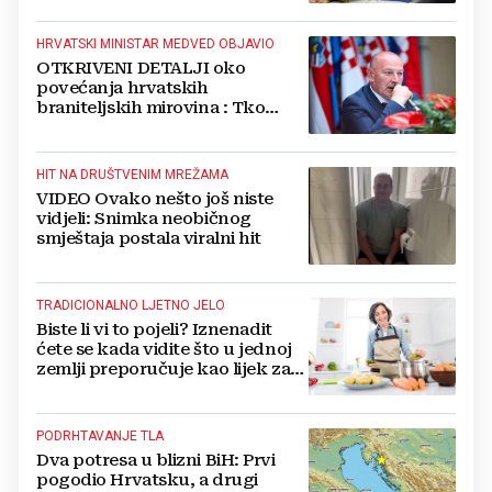
HRVATSKI MINISTAR MEDVED OBJAVIO
OTKRIVENI DETALJI oko
povećanja hrvatskih
braniteljskih mirovina : Tko
dobiva, a tko ne
HIT NA DRUŠTVENIM MREŽAMA
VIDEO Ovako nešto još niste
vidjeli: Snimka neobičnog
smještaja postala viralni hit
TRADICIONALNO LJETNO JELO
Biste li vi to pojeli? Iznenadit
ćete se kada vidite što u jednoj
zemlji preporučuje kao lijek za
vrućinu
PODRHTAVANJE TLA
Dva potresa u blizni BiH: Prvi
pogodio Hrvatsku, a drugi