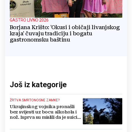
GASTRO LIVNO 2026
Borjana Krišto: 'Okusi i običaji livanjskog
kraja' čuvaju tradiciju i bogatu
gastronomsku baštinu
Još iz kategorije
ŽRTVA SMRTONOSNE ZAMKE?
Ukrajinskog vojnika pronašli
bez svijesti uz bocu alkohola i
nož. Isprva su mislili da je suicid,
no otkrili su jezivu pozadinu