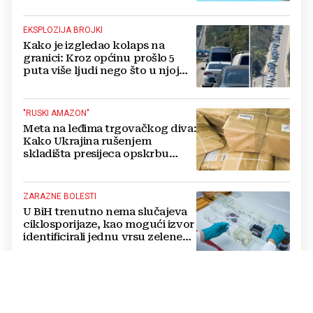
EKSPLOZIJA BROJKI
Kako je izgledao kolaps na
granici: Kroz općinu prošlo 5
puta više ljudi nego što u njoj
živi, čekanja trajala po 15 sati!
"RUSKI AMAZON"
Meta na leđima trgovačkog diva:
Kako Ukrajina rušenjem
skladišta presijeca opskrbu
vojske i ruši financije Kremlja
ZARAZNE BOLESTI
U BiH trenutno nema slučajeva
ciklosporijaze, kao mogući izvor
identificirali jednu vrsu zelene
salate
DVOSTRUKA OPASNOST
Amerikanci se pripremaju za rat
s dvije supersile? Mijenjaju