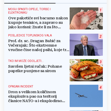
MOGU SPASITI CIPELE, TORBE I
1
ELEKTRONIKU
Ove paketiće svi bacamo nakon
kupnje tenisice, a zapravo su
jako korisni: Znate li za što
služe?
POSLJEDICE TOPLINSKOG VALA
2
Prof. dr. sc. Dragan Babić za
Večernjak: Što ekstremne
vrućine čine našoj psihi, koje tri
namirnice trebamo jesti, kako se
boriti...
TKO IM MOŽE ODOLJETI...
3
Savršen ljetni ručak: Pohane
paprike punjene sa sirom
OPASAN INCIDENT
4
Dron s velikom količinom
eksploziva pao na teritorij
članice NATO-a i eksplodirao
blizu plinovoda