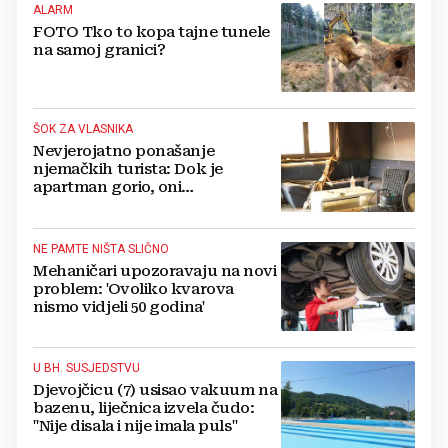
ALARM
FOTO Tko to kopa tajne tunele
na samoj granici?
ŠOK ZA VLASNIKA
Nevjerojatno ponašanje
njemačkih turista: Dok je
apartman gorio, oni
NAZDRAVLJALI
NE PAMTE NIŠTA SLIČNO
Mehaničari upozoravaju na novi
problem: 'Ovoliko kvarova
nismo vidjeli 50 godina'
U BH. SUSJEDSTVU
Djevojčicu (7) usisao vakuum na
bazenu, liječnica izvela čudo:
"Nije disala i nije imala puls"