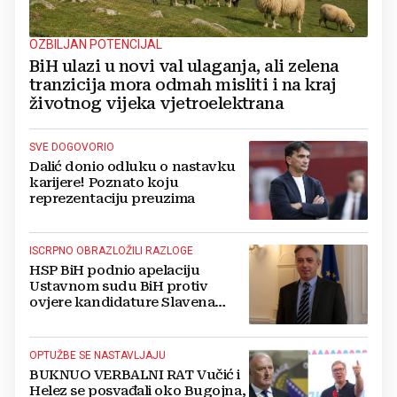
OZBILJAN POTENCIJAL
BiH ulazi u novi val ulaganja, ali zelena
tranzicija mora odmah misliti i na kraj
životnog vijeka vjetroelektrana
SVE DOGOVORIO
Dalić donio odluku o nastavku
karijere! Poznato koju
reprezentaciju preuzima
ISCRPNO OBRAZLOŽILI RAZLOGE
HSP BiH podnio apelaciju
Ustavnom sudu BiH protiv
ovjere kandidature Slavena
Kovačevića
OPTUŽBE SE NASTAVLJAJU
BUKNUO VERBALNI RAT Vučić i
Helez se posvađali oko Bugojna,