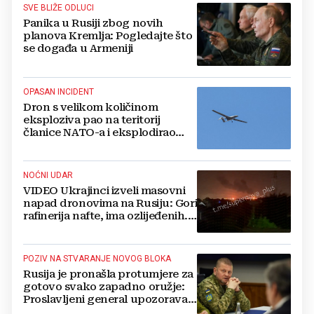
SVE BLIŽE ODLUCI
Panika u Rusiji zbog novih
planova Kremlja: Pogledajte što
se događa u Armeniji
OPASAN INCIDENT
Dron s velikom količinom
eksploziva pao na teritorij
članice NATO-a i eksplodirao
blizu plinovoda
NOĆNI UDAR
VIDEO Ukrajinci izveli masovni
napad dronovima na Rusiju: Gori
rafinerija nafte, ima ozlijeđenih.
Stižu snimke
POZIV NA STVARANJE NOVOG BLOKA
Rusija je pronašla protumjere za
gotovo svako zapadno oružje:
Proslavljeni general upozorava
NATO