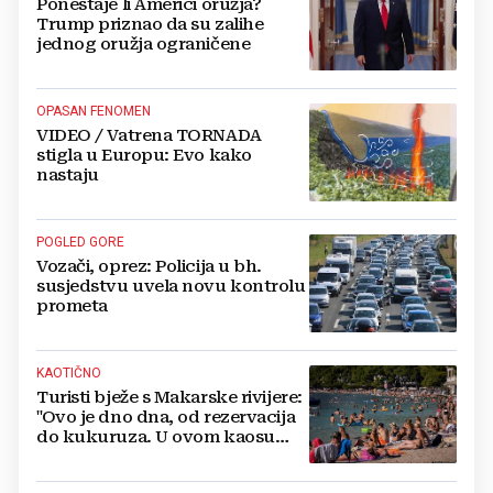
Ponestaje li Americi oružja?
Trump priznao da su zalihe
jednog oružja ograničene
OPASAN FENOMEN
VIDEO / Vatrena TORNADA
stigla u Europu: Evo kako
nastaju
POGLED GORE
Vozači, oprez: Policija u bh.
susjedstvu uvela novu kontrolu
prometa
KAOTIČNO
Turisti bježe s Makarske rivijere:
"Ovo je dno dna, od rezervacija
do kukuruza. U ovom kaosu
ostajem dan i bježim"