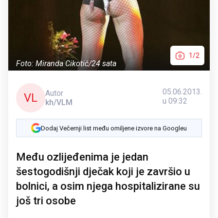
1/2
Foto: Miranda Cikotić/24 sata
05.06.2013.
Autor
VL
u 09:32
kh/VLM
Dodaj Večernji list među omiljene izvore na Googleu
Među ozlijeđenima je jedan
šestogodišnji dječak koji je završio u
bolnici, a osim njega hospitalizirane su
još tri osobe