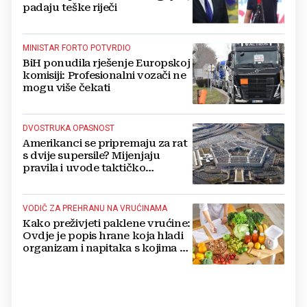
padaju teške riječi
MINISTAR FORTO POTVRDIO
BiH ponudila rješenje Europskoj
komisiji: Profesionalni vozači ne
mogu više čekati
DVOSTRUKA OPASNOST
Amerikanci se pripremaju za rat
s dvije supersile? Mijenjaju
pravila i uvode taktičko
nuklearno oružje
VODIČ ZA PREHRANU NA VRUĆINAMA
Kako preživjeti paklene vrućine:
Ovdje je popis hrane koja hladi
organizam i napitaka s kojima si
činite 'medvjeđu uslugu'