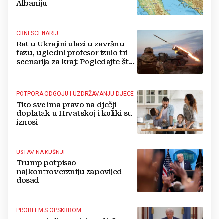
Albaniju
CRNI SCENARIJ
Rat u Ukrajini ulazi u završnu
fazu, ugledni profesor iznio tri
scenarija za kraj: Pogledajte što
u tajnosti rade Nijemci
POTPORA ODGOJU I UZDRŽAVANJU DJECE
Tko sve ima pravo na dječji
doplatak u Hrvatskoj i koliki su
iznosi
USTAV NA KUŠNJI
Trump potpisao
najkontroverzniju zapovijed
dosad
PROBLEM S OPSKRBOM