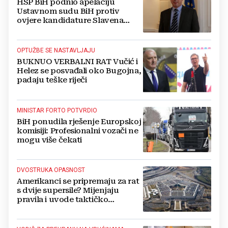
HSP BiH podnio apelaciju
Ustavnom sudu BiH protiv
ovjere kandidature Slavena
Kovačevića
OPTUŽBE SE NASTAVLJAJU
BUKNUO VERBALNI RAT Vučić i
Helez se posvađali oko Bugojna,
padaju teške riječi
MINISTAR FORTO POTVRDIO
BiH ponudila rješenje Europskoj
komisiji: Profesionalni vozači ne
mogu više čekati
DVOSTRUKA OPASNOST
Amerikanci se pripremaju za rat
s dvije supersile? Mijenjaju
pravila i uvode taktičko
nuklearno oružje