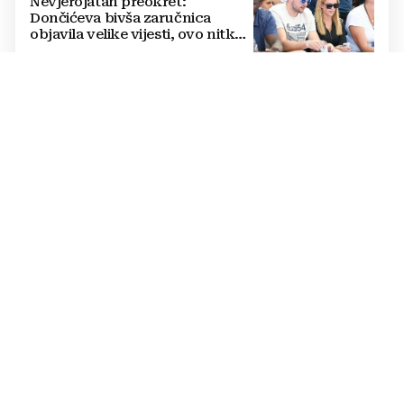
Nevjerojatan preokret:
Dončićeva bivša zaručnica
objavila velike vijesti, ovo nitko
nije očekivao!
RAPSODIJA
Dinamo nadigrao pa razbio
Sopića i Žalgiris, plavi su na
pragu play-offa Lige prvaka (5:0)
LUKSUZNO
FOTO Vatreni je živio u štali i
kopao na polju pa izgradio
luksuzni hotel: Noćenje košta
1200 eura
SUDI SUSRET KONFERENCIJSKE LIGE
UEFA je Bandiću nakon Lige
prvaka povjerila dvoboj IFK
Göteborga i Genta