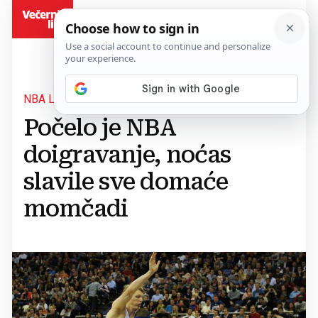
BiH
NBA LIGA
Počelo je NBA
doigravanje, noćas
slavile sve domaće
momčadi