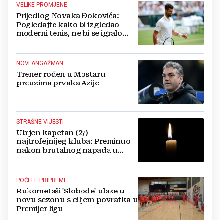
VELIKE PROMJENE
Prijedlog Novaka Đokovića:
Pogledajte kako bi izgledao
moderni tenis, ne bi se igralo
dulje od dva sata
NOVI ANGAŽMAN
Trener rođen u Mostaru
preuzima prvaka Azije
STRAŠNE VIJESTI
Ubijen kapetan (27)
najtrofejnijeg kluba: Preminuo
nakon brutalnog napada u
blizini svoje kuće
POČELE PRIPREME
Rukometaši 'Slobode' ulaze u
novu sezonu s ciljem povratka u
Premijer ligu