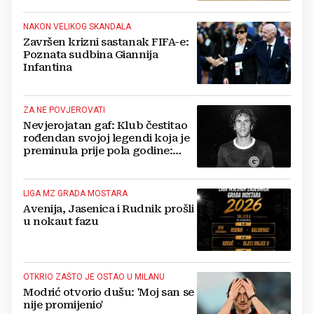
NAKON VELIKOG SKANDALA
Završen krizni sastanak FIFA-e:
Poznata sudbina Giannija
Infantina
ZA NE POVJEROVATI
Nevjerojatan gaf: Klub čestitao
rođendan svojoj legendi koja je
preminula prije pola godine:
'Neka ovaj novi ciklus...'
LIGA MZ GRADA MOSTARA
Avenija, Jasenica i Rudnik prošli
u nokaut fazu
OTKRIO ZAŠTO JE OSTAO U MILANU
Modrić otvorio dušu: 'Moj san se
nije promijenio'