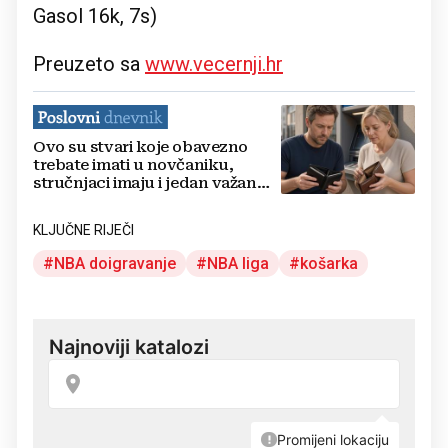
Gasol 16k, 7s)
Preuzeto sa
www.vecernji.hr
Ovo su stvari koje obavezno
trebate imati u novčaniku,
stručnjaci imaju i jedan važan
savjet
KLJUČNE RIJEČI
NBA doigravanje
NBA liga
košarka