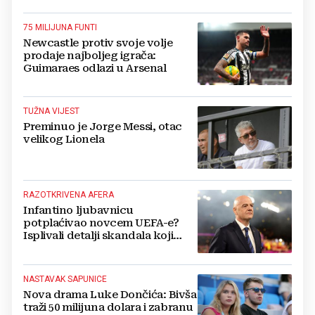
75 MILIJUNA FUNTI
Newcastle protiv svoje volje
prodaje najboljeg igrača:
Guimaraes odlazi u Arsenal
TUŽNA VIJEST
Preminuo je Jorge Messi, otac
velikog Lionela
RAZOTKRIVENA AFERA
Infantino ljubavnicu
potplaćivao novcem UEFA-e?
Isplivali detalji skandala koji
potresa FIFA-u
NASTAVAK SAPUNICE
Nova drama Luke Dončića: Bivša
traži 50 milijuna dolara i zabranu