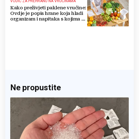
VODIČ ZA PREHRANU NA VRUĆINAMA
Kako preživjeti paklene vrućine:
Ovdje je popis hrane koja hladi
organizam i napitaka s kojima si
činite 'medvjeđu uslugu'
Ne propustite