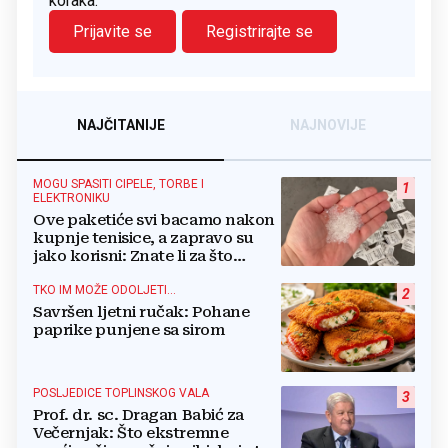
koraka.
Prijavite se
Registrirajte se
NAJČITANIJE
NAJNOVIJE
MOGU SPASITI CIPELE, TORBE I
1
ELEKTRONIKU
Ove paketiće svi bacamo nakon
kupnje tenisice, a zapravo su
jako korisni: Znate li za što
služe?
TKO IM MOŽE ODOLJETI...
2
Savršen ljetni ručak: Pohane
paprike punjene sa sirom
POSLJEDICE TOPLINSKOG VALA
3
Prof. dr. sc. Dragan Babić za
Večernjak: Što ekstremne