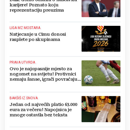
karijere! Poznato koju
reprezentaciju preuzima
LIGA MZ MOSTARA
Natjecanje u Cimu donosi
rasplete po skupinama
PRAVA UTVRDA
Ovo je najopasnije mjesto za
nogomet na svijetu! Protivnici
nemaju šanse, igrači povraćaju,
bore za zrak...
BAKŠIŠ IZ SNOVA
Jedan od najvećih platio 63.000
eura za večeru! Napojnica je
mnoge ostavila bez teksta