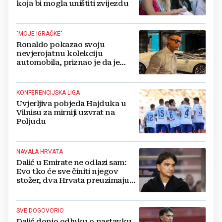
koja bi mogla uništiti zvijezdu
"MOJE IGRAČKE"
Ronaldo pokazao svoju
nevjerojatnu kolekciju
automobila, priznao je da je
prestao brojiti koliko ih ima!
KONFERENCIJSKA LIGA
Uvjerljiva pobjeda Hajduka u
Vilnisu za mirniji uzvrat na
Poljudu
NAVALA HRVATA
Dalić u Emirate ne odlazi sam:
Evo tko će sve činiti njegov
stožer, dva Hrvata preuzimaju
druge ključne funkcije
SVE DOGOVORIO
Dalić donio odluku o nastavku