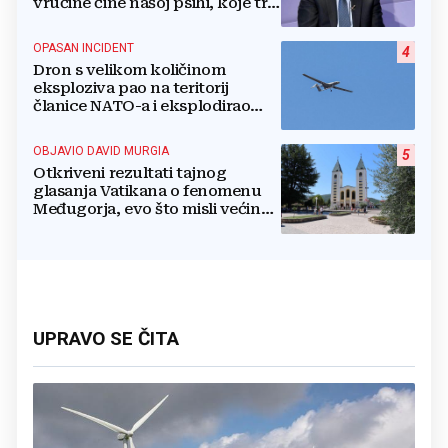
vrućine čine našoj psihi, koje tri
namirnice trebamo jesti, kako se
boriti...
OPASAN INCIDENT
4
Dron s velikom količinom
eksploziva pao na teritorij
članice NATO-a i eksplodirao
blizu plinovoda
OBJAVIO DAVID MURGIA
5
Otkriveni rezultati tajnog
glasanja Vatikana o fenomenu
Međugorja, evo što misli većina
crkevnih dužnosnika
UPRAVO SE ČITA