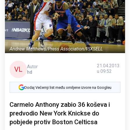
Andrew Matthews/Press Association/PIXSELL
21.04.2013.
Autor
VL
u 09:52
hd
Dodaj Večernji list među omiljene izvore na Googleu
Carmelo Anthony zabio 36 koševa i
predvodio New York Knickse do
pobjede protiv Boston Celticsa