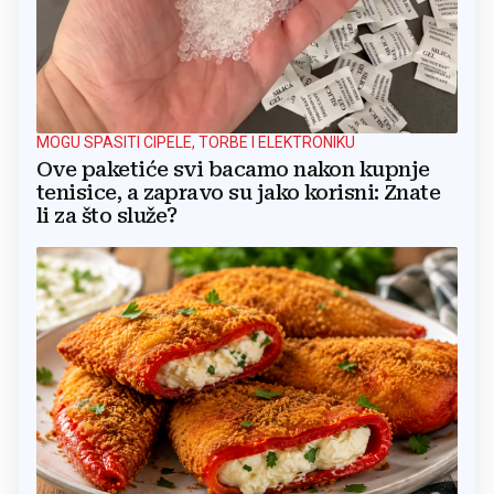
MOGU SPASITI CIPELE, TORBE I ELEKTRONIKU
Ove paketiće svi bacamo nakon kupnje
tenisice, a zapravo su jako korisni: Znate
li za što služe?