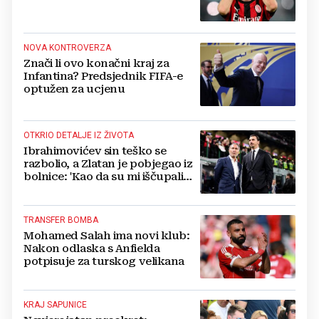
NOVA KONTROVERZA
Znači li ovo konačni kraj za
Infantina? Predsjednik FIFA-e
optužen za ucjenu
OTKRIO DETALJE IZ ŽIVOTA
Ibrahimovićev sin teško se
razbolio, a Zlatan je pobjegao iz
bolnice: 'Kao da su mi iščupali
srce'
TRANSFER BOMBA
Mohamed Salah ima novi klub:
Nakon odlaska s Anfielda
potpisuje za turskog velikana
KRAJ SAPUNICE