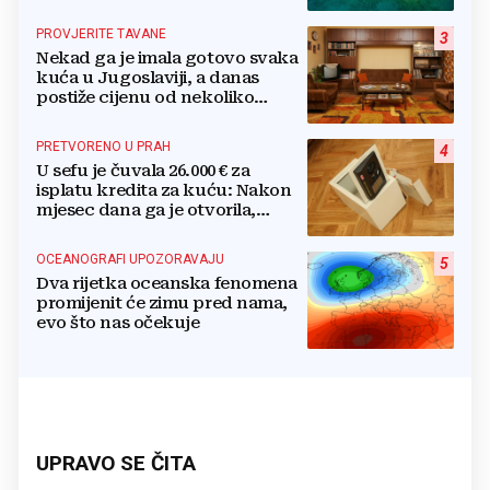
PROVJERITE TAVANE
3
Nekad ga je imala gotovo svaka
kuća u Jugoslaviji, a danas
postiže cijenu od nekoliko
stotina eura
PRETVORENO U PRAH
4
U sefu je čuvala 26.000 € za
isplatu kredita za kuću: Nakon
mjesec dana ga je otvorila,
pozlilo joj je
OCEANOGRAFI UPOZORAVAJU
5
Dva rijetka oceanska fenomena
promijenit će zimu pred nama,
evo što nas očekuje
UPRAVO SE ČITA