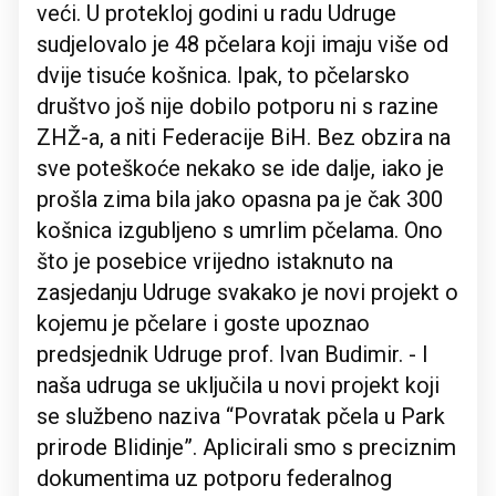
veći. U protekloj godini u radu Udruge
sudjelovalo je 48 pčelara koji imaju više od
dvije tisuće košnica. Ipak, to pčelarsko
društvo još nije dobilo potporu ni s razine
ZHŽ-a, a niti Federacije BiH. Bez obzira na
sve poteškoće nekako se ide dalje, iako je
prošla zima bila jako opasna pa je čak 300
košnica izgubljeno s umrlim pčelama. Ono
što je posebice vrijedno istaknuto na
zasjedanju Udruge svakako je novi projekt o
kojemu je pčelare i goste upoznao
predsjednik Udruge prof. Ivan Budimir. - I
naša udruga se uključila u novi projekt koji
se službeno naziva “Povratak pčela u Park
prirode Blidinje”. Aplicirali smo s preciznim
dokumentima uz potporu federalnog