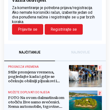
Važna obavijest
Za komentiranje je potrebna prijava/registracija.
Ako nemate korisnički račun, izaberite jedan od
dva ponuđena načina i registrirajte se u par brzih
koraka.
Prijavite se
Registrirajte se
NAJČITANIJE
NAJNOVIJE
PROGNOZA VREMENA
1
Stiže promjena vremena,
pogledajte kada i gdje se
očekuju obilniji pljuskovi i
grmljavina
MOŽETE DOPLIVATI DO NJEGA
2
FOTO Na ovom dalmatinskom
otočiću žive samo svećenici.
Nema automobile, trgovine...