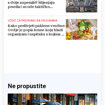
s dvije supersile? Mijenjaju
pravila i uvode taktičko
nuklearno oružje
VODIČ ZA PREHRANU NA VRUĆINAMA
Kako preživjeti paklene vrućine:
Ovdje je popis hrane koja hladi
organizam i napitaka s kojima si
činite 'medvjeđu uslugu'
Ne propustite