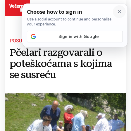
BiH
POSUŠJE
Pčelari razgovarali o
poteškoćama s kojima
se susreću