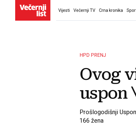
Vijesti
Večernji TV
Crna kronika
Spor
HPD PRENJ
Ovog v
uspon \
Prošlogodišnji Uspon
166 žena