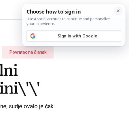
BiH
Povratak na članak
lni
ni\'\'
e, sudjelovalo je čak