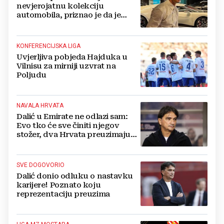
nevjerojatnu kolekciju
automobila, priznao je da je
prestao brojiti koliko ih ima!
KONFERENCIJSKA LIGA
Uvjerljiva pobjeda Hajduka u
Vilnisu za mirniji uzvrat na
Poljudu
NAVALA HRVATA
Dalić u Emirate ne odlazi sam:
Evo tko će sve činiti njegov
stožer, dva Hrvata preuzimaju
druge ključne funkcije
SVE DOGOVORIO
Dalić donio odluku o nastavku
karijere! Poznato koju
reprezentaciju preuzima