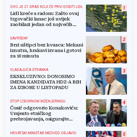
OVO JE 21 GRAD KOJI ĆE PRVI DOBITI LIDL
1
Lidl kreće s radom: Zašto ovaj
trgovački lanac još uvijek
zaobilazi jedan od najvećih
gradova u BiH?
SAVRŠENI!
2
Brzi uštipci bez kvasca: Mekani
iznutra, hrskavi izvana i gotovi
za 10 minuta
VLADAJUĆA STRANKA
3
EKSKLUZIVNO: DONOSIMO
IMENA KANDIDATA HDZ-A BIH
ZA IZBORE U LISTOPADU
STOP IZBORNOM INŽENJERINGU
4
Ćosić odgovorio Konakoviću:
Umjesto etničkog
prebrojavanja, osigurajte
stvarnu ravnopravnost Hrvata
HRVATSKI MINISTAR MEDVED OBJAVIO
5