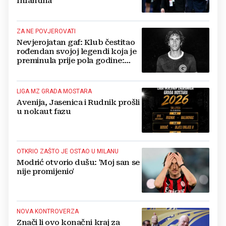
Infantina
ZA NE POVJEROVATI
Nevjerojatan gaf: Klub čestitao
rođendan svojoj legendi koja je
preminula prije pola godine:
'Neka ovaj novi ciklus...'
LIGA MZ GRADA MOSTARA
Avenija, Jasenica i Rudnik prošli
u nokaut fazu
OTKRIO ZAŠTO JE OSTAO U MILANU
Modrić otvorio dušu: 'Moj san se
nije promijenio'
NOVA KONTROVERZA
Znači li ovo konačni kraj za