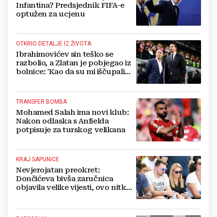
Infantina? Predsjednik FIFA-e
optužen za ucjenu
OTKRIO DETALJE IZ ŽIVOTA
Ibrahimovićev sin teško se
razbolio, a Zlatan je pobjegao iz
bolnice: 'Kao da su mi iščupali
srce'
TRANSFER BOMBA
Mohamed Salah ima novi klub:
Nakon odlaska s Anfielda
potpisuje za turskog velikana
KRAJ SAPUNICE
Nevjerojatan preokret:
Dončićeva bivša zaručnica
objavila velike vijesti, ovo nitko
nije očekivao!