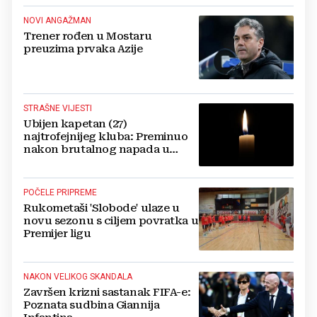
NOVI ANGAŽMAN
Trener rođen u Mostaru
preuzima prvaka Azije
STRAŠNE VIJESTI
Ubijen kapetan (27)
najtrofejnijeg kluba: Preminuo
nakon brutalnog napada u
blizini svoje kuće
POČELE PRIPREME
Rukometaši 'Slobode' ulaze u
novu sezonu s ciljem povratka u
Premijer ligu
NAKON VELIKOG SKANDALA
Završen krizni sastanak FIFA-e:
Poznata sudbina Giannija