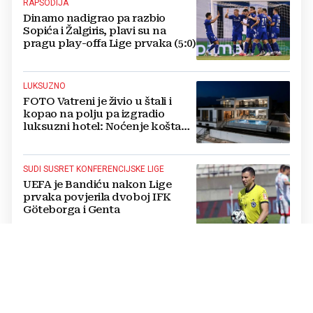
RAPSODIJA
Dinamo nadigrao pa razbio
Sopića i Žalgiris, plavi su na
pragu play-offa Lige prvaka (5:0)
LUKSUZNO
FOTO Vatreni je živio u štali i
kopao na polju pa izgradio
luksuzni hotel: Noćenje košta
1200 eura
SUDI SUSRET KONFERENCIJSKE LIGE
UEFA je Bandiću nakon Lige
prvaka povjerila dvoboj IFK
Göteborga i Genta
IZVANREDAN PODVIG
Poljski plivač prvi preplivao
Baltičko more od Švedske do
Poljske: Proveo više od dva dana
u vodi