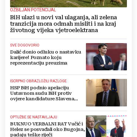
OZBILJAN POTENCIJAL
BiH ulazi u novi val ulaganja, ali zelena
tranzicija mora odmah misliti i na kraj
životnog vijeka vjetroelektrana
SVE DOGOVORIO
Dalić donio odluku o nastavku
karijere! Poznato koju
reprezentaciju preuzima
ISCRPNO OBRAZLOŽILI RAZLOGE
HSP BiH podnio apelaciju
Ustavnom sudu BiH protiv
ovjere kandidature Slavena
Kovačevića
OPTUŽBE SE NASTAVLJAJU
BUKNUO VERBALNI RAT Vučić i
Helez se posvađali oko Bugojna,
padaju teške riječi