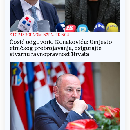
STOP IZBORNOM INŽENJERINGU
Ćosić odgovorio Konakoviću: Umjesto
etničkog prebrojavanja, osigurajte
stvarnu ravnopravnost Hrvata