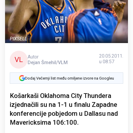
PIXSELL
20.05.2011.
Autor
VL
u 08:57
Dejan Šmehil/VLM
Dodaj Večernji list među omiljene izvore na Googleu
Košarkaši Oklahoma City Thundera
izjednačili su na 1-1 u finalu Zapadne
konferencije pobjedom u Dallasu nad
Mavericksima 106:100.