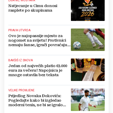
LIGA MZ MOSTARA
Natjecanje u Cimu donosi
rasplete po skupinama
PRAVA UTVRDA
Ovo je najopasnije mjesto za
nogomet na svijetu! Protivnici
nemaju šanse, igrači povraćaju,
bore za zrak...
BAKŠIŠ IZ SNOVA
Jedan od najvećih platio 63.000
eura za večeru! Napojnica je
mnoge ostavila bez teksta
VELIKE PROMJENE
Prijedlog Novaka Đokovića:
Pogledajte kako bi izgledao
moderni tenis, ne bi se igralo
dulje od dva sata