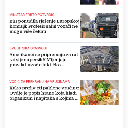
MINISTAR FORTO POTVRDIO
BiH ponudila rješenje Europskoj
komisiji: Profesionalni vozači ne
mogu više čekati
DVOSTRUKA OPASNOST
Amerikanci se pripremaju za rat
s dvije supersile? Mijenjaju
pravila i uvode taktičko
nuklearno oružje
VODIČ ZA PREHRANU NA VRUĆINAMA
Kako preživjeti paklene vrućine:
Ovdje je popis hrane koja hladi
organizam i napitaka s kojima si
činite 'medvjeđu uslugu'