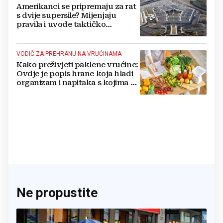
Amerikanci se pripremaju za rat
s dvije supersile? Mijenjaju
pravila i uvode taktičko
nuklearno oružje
VODIČ ZA PREHRANU NA VRUĆINAMA
Kako preživjeti paklene vrućine:
Ovdje je popis hrane koja hladi
organizam i napitaka s kojima si
činite 'medvjeđu uslugu'
Ne propustite