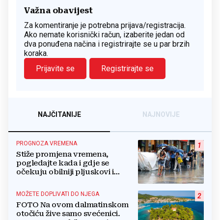
Važna obavijest
Za komentiranje je potrebna prijava/registracija.
Ako nemate korisnički račun, izaberite jedan od
dva ponuđena načina i registrirajte se u par brzih
koraka.
Prijavite se
Registrirajte se
NAJČITANIJE
NAJNOVIJE
PROGNOZA VREMENA
1
Stiže promjena vremena,
pogledajte kada i gdje se
očekuju obilniji pljuskovi i
grmljavina
MOŽETE DOPLIVATI DO NJEGA
2
FOTO Na ovom dalmatinskom
otočiću žive samo svećenici.