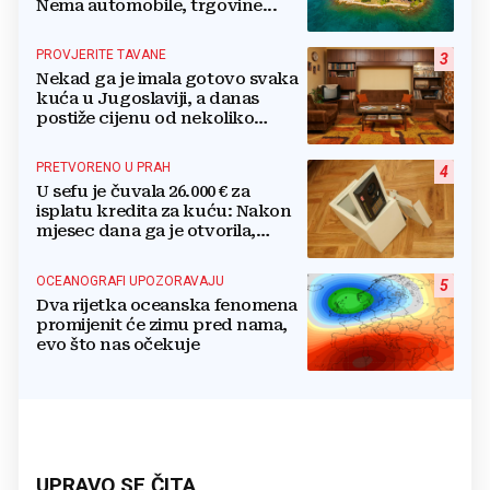
Nema automobile, trgovine...
PROVJERITE TAVANE
3
Nekad ga je imala gotovo svaka
kuća u Jugoslaviji, a danas
postiže cijenu od nekoliko
stotina eura
PRETVORENO U PRAH
4
U sefu je čuvala 26.000 € za
isplatu kredita za kuću: Nakon
mjesec dana ga je otvorila,
pozlilo joj je
OCEANOGRAFI UPOZORAVAJU
5
Dva rijetka oceanska fenomena
promijenit će zimu pred nama,
evo što nas očekuje
UPRAVO SE ČITA