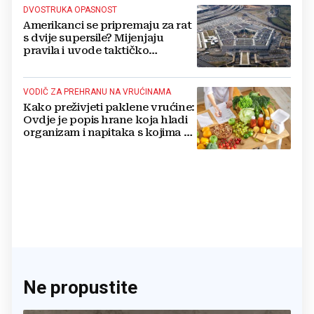
DVOSTRUKA OPASNOST
Amerikanci se pripremaju za rat
s dvije supersile? Mijenjaju
pravila i uvode taktičko
nuklearno oružje
VODIČ ZA PREHRANU NA VRUĆINAMA
Kako preživjeti paklene vrućine:
Ovdje je popis hrane koja hladi
organizam i napitaka s kojima si
činite 'medvjeđu uslugu'
Ne propustite