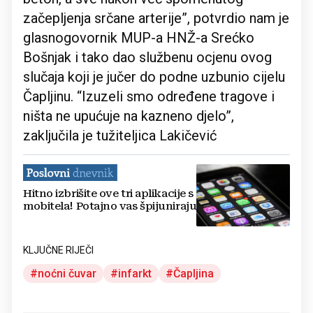
začepljenja srčane arterije”, potvrdio nam je
glasnogovornik MUP-a HNŽ-a Srećko
Bošnjak i tako dao službenu ocjenu ovog
slučaja koji je jučer do podne uzbunio cijelu
Čapljinu. “Izuzeli smo određene tragove i
ništa ne upućuje na kazneno djelo”,
zaključila je tužiteljica Lakičević
Hitno izbrišite ove tri aplikacije s
mobitela! Potajno vas špijuniraju
KLJUČNE RIJEČI
noćni čuvar
infarkt
Čapljina