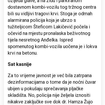
ozljeda glave, a na zidu i parkiranom
dostavnom kombi-vozilu tog tržnog centra
bili su vidljivi tragovi krvi. Stoga je odmah
alarmirana policija koja je ubrzo s
tužiteljicom Šteficom Lakičević počela i
očevid na mjestu pronalaska beživotnog
tijela nesretnog Anđelka. Ispred
spomenutog kombi-vozila uočena je i lokva
krvi na betonu.
Sat kasnije
Za to vrijeme javnost je već bila zatrpana
dezinformacijama o tome da je noćni čuvar
ubijen u pokušaju sprečavanja pljačke
skladišta. No, policija nije željela iznositi
nikakve zaključke sve dok dr. Hamza Žujo