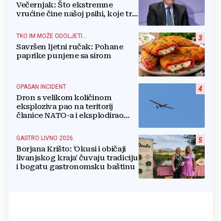
Večernjak: Što ekstremne
vrućine čine našoj psihi, koje tri
namirnice trebamo jesti, kako se
boriti...
TKO IM MOŽE ODOLJETI...
3
Savršen ljetni ručak: Pohane
paprike punjene sa sirom
OPASAN INCIDENT
4
Dron s velikom količinom
eksploziva pao na teritorij
članice NATO-a i eksplodirao
blizu plinovoda
GASTRO LIVNO 2026
5
Borjana Krišto: 'Okusi i običaji
livanjskog kraja' čuvaju tradiciju
i bogatu gastronomsku baštinu