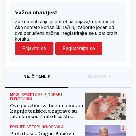
Važna obavijest
Za komentiranje je potrebna prijava/registracija.
Ako nemate korisnički račun, izaberite jedan od
dva ponuđena načina i registrirajte se u par brzih
koraka.
Prijavite se
Registrirajte se
NAJČITANIJE
NAJNOVIJE
MOGU SPASITI CIPELE, TORBE I
1
ELEKTRONIKU
Ove paketiće svi bacamo nakon
kupnje tenisice, a zapravo su
jako korisni: Znate li za što
služe?
POSLJEDICE TOPLINSKOG VALA
2
Prof. dr. sc. Dragan Babić za