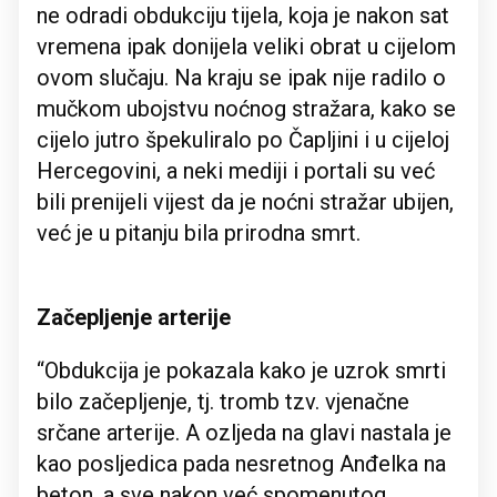
ne odradi obdukciju tijela, koja je nakon sat
vremena ipak donijela veliki obrat u cijelom
ovom slučaju. Na kraju se ipak nije radilo o
mučkom ubojstvu noćnog stražara, kako se
cijelo jutro špekuliralo po Čapljini i u cijeloj
Hercegovini, a neki mediji i portali su već
bili prenijeli vijest da je noćni stražar ubijen,
već je u pitanju bila prirodna smrt.
Začepljenje arterije
“Obdukcija je pokazala kako je uzrok smrti
bilo začepljenje, tj. tromb tzv. vjenačne
srčane arterije. A ozljeda na glavi nastala je
kao posljedica pada nesretnog Anđelka na
beton, a sve nakon već spomenutog