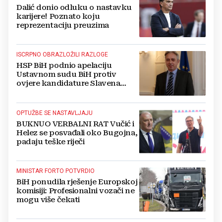
Dalić donio odluku o nastavku
karijere! Poznato koju
reprezentaciju preuzima
ISCRPNO OBRAZLOŽILI RAZLOGE
HSP BiH podnio apelaciju
Ustavnom sudu BiH protiv
ovjere kandidature Slavena
Kovačevića
OPTUŽBE SE NASTAVLJAJU
BUKNUO VERBALNI RAT Vučić i
Helez se posvađali oko Bugojna,
padaju teške riječi
MINISTAR FORTO POTVRDIO
BiH ponudila rješenje Europskoj
komisiji: Profesionalni vozači ne
mogu više čekati