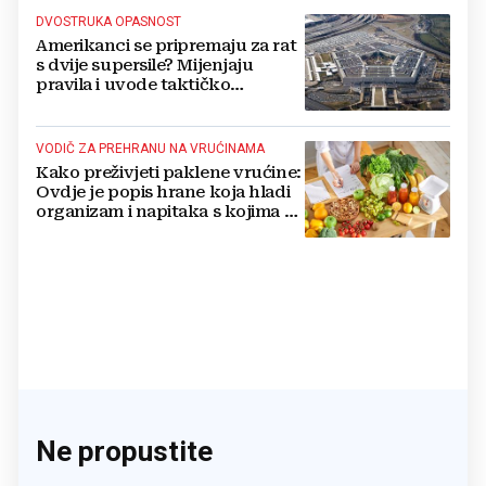
DVOSTRUKA OPASNOST
Amerikanci se pripremaju za rat
s dvije supersile? Mijenjaju
pravila i uvode taktičko
nuklearno oružje
VODIČ ZA PREHRANU NA VRUĆINAMA
Kako preživjeti paklene vrućine:
Ovdje je popis hrane koja hladi
organizam i napitaka s kojima si
činite 'medvjeđu uslugu'
Ne propustite