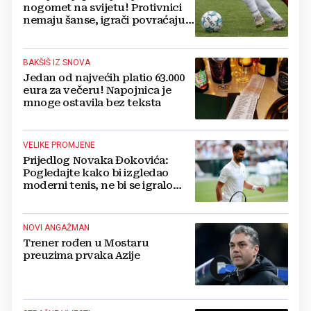
nogomet na svijetu! Protivnici
nemaju šanse, igrači povraćaju,
bore za zrak...
BAKŠIŠ IZ SNOVA
Jedan od najvećih platio 63.000
eura za večeru! Napojnica je
mnoge ostavila bez teksta
VELIKE PROMJENE
Prijedlog Novaka Đokovića:
Pogledajte kako bi izgledao
moderni tenis, ne bi se igralo
dulje od dva sata
NOVI ANGAŽMAN
Trener rođen u Mostaru
preuzima prvaka Azije