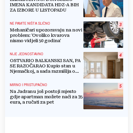
IMENA KANDIDATA HDZ-A BIH
ZA IZBORE U LISTOPADU
NE PAMTE NIŠTA SLIČNO
3
Mehaničari upozoravaju na novi
problem: 'Ovoliko kvarova
nismo vidjeli 50 godina'
NIJE JEDNOSTAVNO
4
OSTVARIO BALKANSKI SAN, PA
SE RAZOČARAO Kupio stan u
Njemačkoj, a sada razmišlja o
povratku
MIRNO I PRISTUPAČNO
5
Na Jadranu još postoji mjesto
gdje apartman možete naći za 35
eura, a ručati za pet