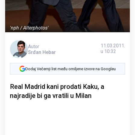
'nph / Alterphotos'
11.03.2011.
Autor
u 10:32
Srđan Hebar
Dodaj Večernji list među omiljene izvore na Googleu
Real Madrid kani prodati Kaku, a
najradije bi ga vratili u Milan