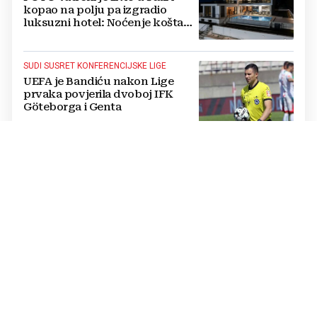
kopao na polju pa izgradio
luksuzni hotel: Noćenje košta
1200 eura
SUDI SUSRET KONFERENCIJSKE LIGE
UEFA je Bandiću nakon Lige
prvaka povjerila dvoboj IFK
Göteborga i Genta
IZVANREDAN PODVIG
Poljski plivač prvi preplivao
Baltičko more od Švedske do
Poljske: Proveo više od dva dana
u vodi
NATJECANJE U CIMU
Nastavljena uzbuđenja na Ligi
mjesnih zajednica grada
Mostara