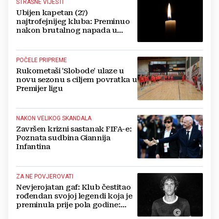
STRAŠNE VIJESTI
Ubijen kapetan (27)
najtrofejnijeg kluba: Preminuo
nakon brutalnog napada u
blizini svoje kuće
POČELE PRIPREME
Rukometaši 'Slobode' ulaze u
novu sezonu s ciljem povratka u
Premijer ligu
NAKON VELIKOG SKANDALA
Završen krizni sastanak FIFA-e:
Poznata sudbina Giannija
Infantina
ZA NE POVJEROVATI
Nevjerojatan gaf: Klub čestitao
rođendan svojoj legendi koja je
preminula prije pola godine:
'Neka ovaj novi ciklus...'