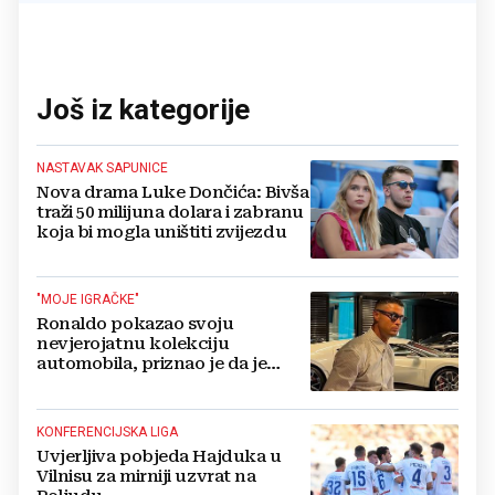
Još iz kategorije
NASTAVAK SAPUNICE
Nova drama Luke Dončića: Bivša
traži 50 milijuna dolara i zabranu
koja bi mogla uništiti zvijezdu
"MOJE IGRAČKE"
Ronaldo pokazao svoju
nevjerojatnu kolekciju
automobila, priznao je da je
prestao brojiti koliko ih ima!
KONFERENCIJSKA LIGA
Uvjerljiva pobjeda Hajduka u
Vilnisu za mirniji uzvrat na