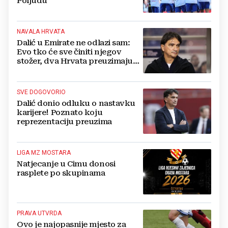
Poljudu
NAVALA HRVATA
Dalić u Emirate ne odlazi sam:
Evo tko će sve činiti njegov
stožer, dva Hrvata preuzimaju
druge ključne funkcije
SVE DOGOVORIO
Dalić donio odluku o nastavku
karijere! Poznato koju
reprezentaciju preuzima
LIGA MZ MOSTARA
Natjecanje u Cimu donosi
rasplete po skupinama
PRAVA UTVRDA
Ovo je najopasnije mjesto za