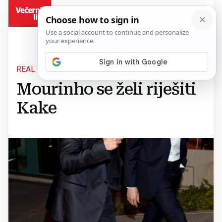
BiH
REAL MADRID
Mourinho se želi riješiti
Kake