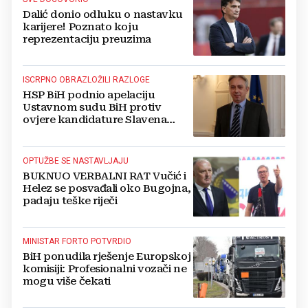
Dalić donio odluku o nastavku
karijere! Poznato koju
reprezentaciju preuzima
ISCRPNO OBRAZLOŽILI RAZLOGE
HSP BiH podnio apelaciju
Ustavnom sudu BiH protiv
ovjere kandidature Slavena
Kovačevića
OPTUŽBE SE NASTAVLJAJU
BUKNUO VERBALNI RAT Vučić i
Helez se posvađali oko Bugojna,
padaju teške riječi
MINISTAR FORTO POTVRDIO
BiH ponudila rješenje Europskoj
komisiji: Profesionalni vozači ne
mogu više čekati