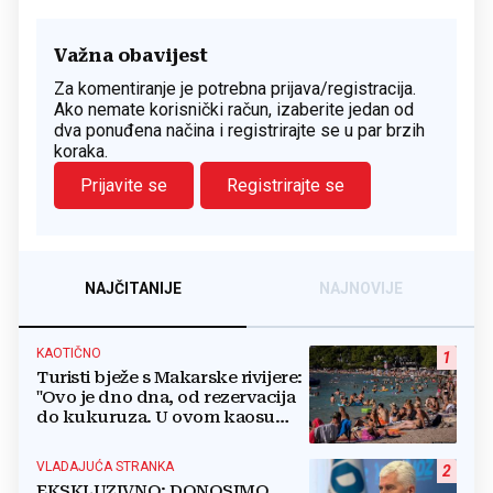
Važna obavijest
Za komentiranje je potrebna prijava/registracija.
Ako nemate korisnički račun, izaberite jedan od
dva ponuđena načina i registrirajte se u par brzih
koraka.
Prijavite se
Registrirajte se
NAJČITANIJE
NAJNOVIJE
KAOTIČNO
1
Turisti bježe s Makarske rivijere:
"Ovo je dno dna, od rezervacija
do kukuruza. U ovom kaosu
ostajem dan i bježim"
VLADAJUĆA STRANKA
2
EKSKLUZIVNO: DONOSIMO