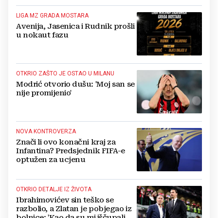
LIGA MZ GRADA MOSTARA
Avenija, Jasenica i Rudnik prošli
u nokaut fazu
OTKRIO ZAŠTO JE OSTAO U MILANU
Modrić otvorio dušu: 'Moj san se
nije promijenio'
NOVA KONTROVERZA
Znači li ovo konačni kraj za
Infantina? Predsjednik FIFA-e
optužen za ucjenu
OTKRIO DETALJE IZ ŽIVOTA
Ibrahimovićev sin teško se
razbolio, a Zlatan je pobjegao iz
bolnice: 'Kao da su mi iščupali