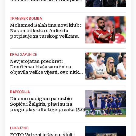
srce'
TRANSFER BOMBA
Mohamed Salah ima novi klub:
Nakon odlaska s Anfielda
potpisuje za turskog velikana
KRAJ SAPUNICE
Nevjerojatan preokret:
Dončićeva bivša zaručnica
objavila velike vijesti, ovo nitko
nije očekivao!
RAPSODIJA
Dinamo nadigrao pa razbio
Sopića i Žalgiris, plavi su na
pragu play-offa Lige prvaka (5:0)
LUKSUZNO
FOTO Vatreni je živio u štali i