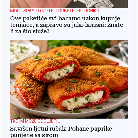
MOGU SPASITI CIPELE, TORBE I ELEKTRONIKU
Ove paketiće svi bacamo nakon kupnje
tenisice, a zapravo su jako korisni: Znate
li za što služe?
TKO IM MOŽE ODOLJETI...
Savršen ljetni ručak: Pohane paprike
punjene sa sirom