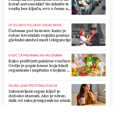
kotač automobila? Ne izlazite iz
vozila bez ključa, evo o čemu se
radi
OD BOJNOG POLJA DO VISOKE MODE
Čudesan put kravate: Kako je
rubac hrvatskih vojnika postao
globalni simbol moći i elegancije
VODIČ ZA PREHRANU NA VRUĆINAMA
Kako preživjeti paklene vrućine:
Ovdje je popis hrane koja hladi
organizam i napitaka s kojima si
činite 'medvjeđu uslugu'
OBJAVLJENA PRESTIŽNA STUDIJA
Zaboravljeni organ ključ je
duboke starosti. Ako je zdrav,
rizik od raka je impresivno nizak