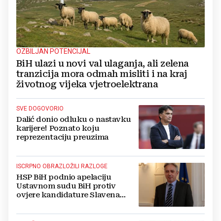
OZBILJAN POTENCIJAL
BiH ulazi u novi val ulaganja, ali zelena
tranzicija mora odmah misliti i na kraj
životnog vijeka vjetroelektrana
SVE DOGOVORIO
Dalić donio odluku o nastavku
karijere! Poznato koju
reprezentaciju preuzima
ISCRPNO OBRAZLOŽILI RAZLOGE
HSP BiH podnio apelaciju
Ustavnom sudu BiH protiv
ovjere kandidature Slavena
Kovačevića