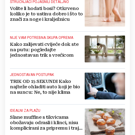
STRUČNJACI POJASNILI DETALJNO
Volite li hodati bosi? Otkrveno
koliko je to ustinu dobro i što to
znači za noge i kralježnicu
NIJE VAM POTREBNA SKUPA OPREMA
Kako zalijevati cvijeće dok ste
na putu: pogledajte
jednostavan trik s vrećicom
JEDNOSTAVAN POSTUPAK
TRIK OD 15 SEKUNDI Kako
najbrže ohladiti auto koji je bio
na suncu: Ne, to nije klima
IDEALNI ZA PLAŽU
Slane muffine s tikvicama
obožavaju odrasli i klinci, nisu
komplicirani za pripremu i traju
danima