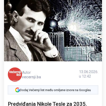
13.06.2026.
Autor
u 12:42
vecernji.ba
Dodaj Večernji list među omiljene izvore na Googleu
Predviđanja Nikole Tesle za 2035.