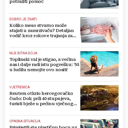
potražiti pomoć
DOBRO JE ZNATI
Koliko meso stvarno može
stajati u zamrzivaču? Detaljan
vodič kroz rokove trajanja za
sve vrste mesa
NIJE BITNA BOJA
Toplinski val je stigao, a većina
nas i dalje radi istu pogrešku: ‘Ni
u ludilu nemojte ovo nositi‘
VJETRENICA
Reuters otkrio hercegovačko
čudo: Dok prži 40 stupnjeva,
turisti bježe u pećinu vječnog
hlada
OPASNA SITUACIJA
Primijetili ste plastičnu bocu uz