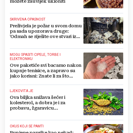
možete zauvijek ukloniti
SKRIVENA OPASNOST
Preživjela je požar u svom domu
pa sada upozorava druge:
'Odmah se riješite ove stvari iz
svoje kuće'
MOGU SPASITI CIPELE, TORBE I
ELEKTRONIKU
Ove paketiće svi bacamo nakon
kupnje tenisice, a zapravo su
jako korisni: Znate li za što
služe?
LJEKOVITA JE
Ova biljka snižava šećer i
kolesterol, a dobra je i za
probavu, žgaravicu...
OKUS KOJI SE PAMTI
Punjene paprike kao nekad: