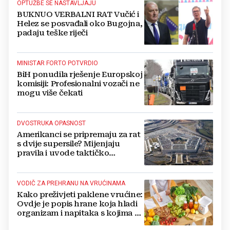
OPTUŽBE SE NASTAVLJAJU
BUKNUO VERBALNI RAT Vučić i
Helez se posvađali oko Bugojna,
padaju teške riječi
MINISTAR FORTO POTVRDIO
BiH ponudila rješenje Europskoj
komisiji: Profesionalni vozači ne
mogu više čekati
DVOSTRUKA OPASNOST
Amerikanci se pripremaju za rat
s dvije supersile? Mijenjaju
pravila i uvode taktičko
nuklearno oružje
VODIČ ZA PREHRANU NA VRUĆINAMA
Kako preživjeti paklene vrućine:
Ovdje je popis hrane koja hladi
organizam i napitaka s kojima si
činite 'medvjeđu uslugu'