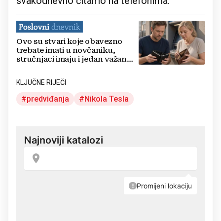
svakodnevno čitamo na telefonima.
Ovo su stvari koje obavezno
trebate imati u novčaniku,
stručnjaci imaju i jedan važan
savjet
KLJUČNE RIJEČI
predviđanja
Nikola Tesla