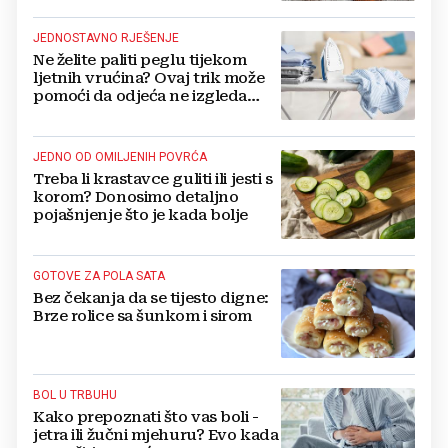
JEDNOSTAVNO RJEŠENJE
Ne želite paliti peglu tijekom
ljetnih vrućina? Ovaj trik može
pomoći da odjeća ne izgleda
zgužvano
JEDNO OD OMILJENIH POVRĆA
Treba li krastavce guliti ili jesti s
korom? Donosimo detaljno
pojašnjenje što je kada bolje
GOTOVE ZA POLA SATA
Bez čekanja da se tijesto digne:
Brze rolice sa šunkom i sirom
BOL U TRBUHU
Kako prepoznati što vas boli -
jetra ili žučni mjehuru? Evo kada