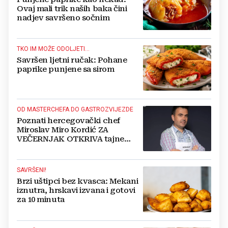
Ovaj mali trik naših baka čini
nadjev savršeno sočnim
TKO IM MOŽE ODOLJETI...
Savršen ljetni ručak: Pohane
paprike punjene sa sirom
OD MASTERCHEFA DO GASTROZVIJEZDE
Poznati hercegovački chef
Miroslav Miro Kordić ZA
VEČERNJAK OTKRIVA tajne
kulinarstva, nepoznate detalje iz
djetinjstva, životne ciljeve...
SAVRŠENI!
Brzi uštipci bez kvasca: Mekani
iznutra, hrskavi izvana i gotovi
za 10 minuta