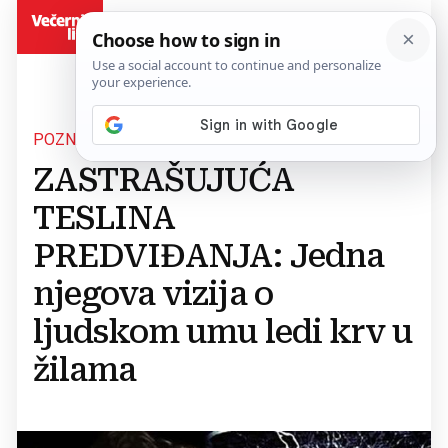
BiH
POZNATI ZNANSTVENIK
ZASTRAŠUJUĆA
TESLINA
PREDVIĐANJA: Jedna
njegova vizija o
ljudskom umu ledi krv u
žilama