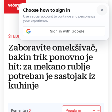
BiH
ŠTEDI NOVAC
Povratak na članak
Zaboravite omekšivač,
bakin trik ponovno je
hit: za mekano rublje
potreban je sastojak iz
kuhinje
Komentari
0