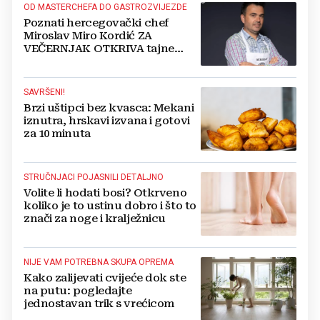
OD MASTERCHEFA DO GASTROZVIJEZDE
Poznati hercegovački chef
Miroslav Miro Kordić ZA
VEČERNJAK OTKRIVA tajne
kulinarstva, nepoznate detalje iz
djetinjstva, životne ciljeve...
SAVRŠENI!
Brzi uštipci bez kvasca: Mekani
iznutra, hrskavi izvana i gotovi
za 10 minuta
STRUČNJACI POJASNILI DETALJNO
Volite li hodati bosi? Otkrveno
koliko je to ustinu dobro i što to
znači za noge i kralježnicu
NIJE VAM POTREBNA SKUPA OPREMA
Kako zalijevati cvijeće dok ste
na putu: pogledajte
jednostavan trik s vrećicom