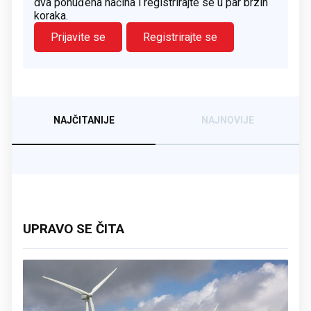
dva ponuđena načina i registrirajte se u par brzih
koraka.
Prijavite se
Registrirajte se
NAJČITANIJE
NAJNOVIJE
UPRAVO SE ČITA