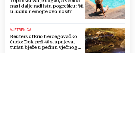
Toplinski val je stigao, a većina
nas i dalje radi istu pogrešku: ‘Ni
u ludilu nemojte ovo nositi‘
VJETRENICA
Reuters otkrio hercegovačko
čudo: Dok prži 40 stupnjeva,
turisti bježe u pećinu vječnog
hlada
OPASNA SITUACIJA
Primijetili ste plastičnu bocu uz
kotač automobila? Ne izlazite iz
vozila bez ključa, evo o čemu se
radi
OD BOJNOG POLJA DO VISOKE MODE
Čudesan put kravate: Kako je
rubac hrvatskih vojnika postao
globalni simbol moći i elegancije