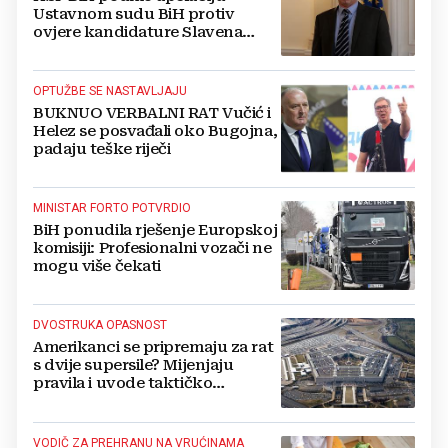
Ustavnom sudu BiH protiv
ovjere kandidature Slavena
Kovačevića
OPTUŽBE SE NASTAVLJAJU
BUKNUO VERBALNI RAT Vučić i
Helez se posvađali oko Bugojna,
padaju teške riječi
MINISTAR FORTO POTVRDIO
BiH ponudila rješenje Europskoj
komisiji: Profesionalni vozači ne
mogu više čekati
DVOSTRUKA OPASNOST
Amerikanci se pripremaju za rat
s dvije supersile? Mijenjaju
pravila i uvode taktičko
nuklearno oružje
VODIČ ZA PREHRANU NA VRUĆINAMA