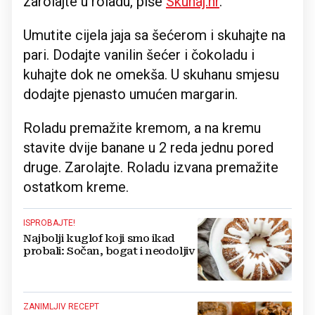
zarolajte u roladu, piše
Skuhaj.hr
.
Umutite cijela jaja sa šećerom i skuhajte na
pari. Dodajte vanilin šećer i čokoladu i
kuhajte dok ne omekša. U skuhanu smjesu
dodajte pjenasto umućen margarin.
Roladu premažite kremom, a na kremu
stavite dvije banane u 2 reda jednu pored
druge. Zarolajte. Roladu izvana premažite
ostatkom kreme.
ISPROBAJTE!
Najbolji kuglof koji smo ikad
probali: Sočan, bogat i neodoljiv
ZANIMLJIV RECEPT