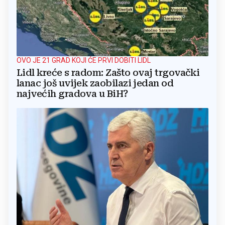
OVO JE 21 GRAD KOJI ĆE PRVI DOBITI LIDL
Lidl kreće s radom: Zašto ovaj trgovački
lanac još uvijek zaobilazi jedan od
najvećih gradova u BiH?