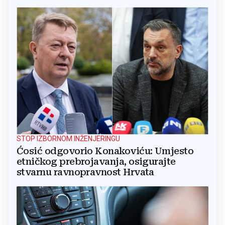
STOP IZBORNOM INŽENJERINGU
Ćosić odgovorio Konakoviću: Umjesto
etničkog prebrojavanja, osigurajte
stvarnu ravnopravnost Hrvata