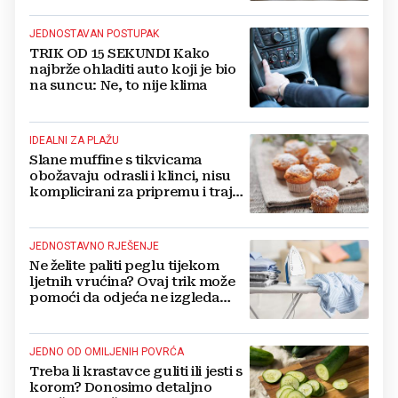
JEDNOSTAVAN POSTUPAK
TRIK OD 15 SEKUNDI Kako
najbrže ohladiti auto koji je bio
na suncu: Ne, to nije klima
IDEALNI ZA PLAŽU
Slane muffine s tikvicama
obožavaju odrasli i klinci, nisu
komplicirani za pripremu i traju
danima
JEDNOSTAVNO RJEŠENJE
Ne želite paliti peglu tijekom
ljetnih vrućina? Ovaj trik može
pomoći da odjeća ne izgleda
zgužvano
JEDNO OD OMILJENIH POVRĆA
Treba li krastavce guliti ili jesti s
korom? Donosimo detaljno