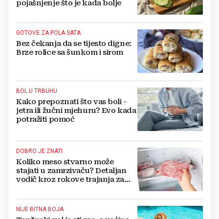
pojašnjenje što je kada bolje
GOTOVE ZA POLA SATA
Bez čekanja da se tijesto digne:
Brze rolice sa šunkom i sirom
BOL U TRBUHU
Kako prepoznati što vas boli -
jetra ili žučni mjehuru? Evo kada
potražiti pomoć
DOBRO JE ZNATI
Koliko meso stvarno može
stajati u zamrzivaču? Detaljan
vodič kroz rokove trajanja za
sve vrste mesa
NIJE BITNA BOJA