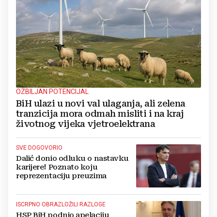
OZBILJAN POTENCIJAL
BiH ulazi u novi val ulaganja, ali zelena
tranzicija mora odmah misliti i na kraj
životnog vijeka vjetroelektrana
SVE DOGOVORIO
Dalić donio odluku o nastavku
karijere! Poznato koju
reprezentaciju preuzima
ISCRPNO OBRAZLOŽILI RAZLOGE
HSP BiH podnio apelaciju