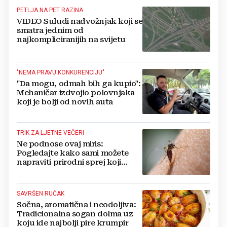
PETLJA NA PET RAZINA
VIDEO Suludi nadvožnjak koji se
smatra jednim od
najkompliciranijih na svijetu
"NEMA PRAVU KONKURENCIJU"
"Da mogu, odmah bih ga kupio":
Mehaničar izdvojio polovnjaka
koji je bolji od novih auta
TRIK ZA LJETNE VEČERI
Ne podnose ovaj miris:
Pogledajte kako sami možete
napraviti prirodni sprej koji
odbija komarce
SAVRŠEN RUČAK
Sočna, aromatična i neodoljiva:
Tradicionalna sogan dolma uz
koju ide najbolji pire krumpir