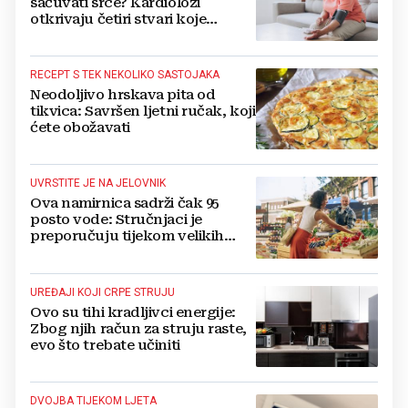
sačuvati srce? Kardiolozi
otkrivaju četiri stvari koje
obavezno trebate izbaciti iz
večernje rutine
RECEPT S TEK NEKOLIKO SASTOJAKA
Neodoljivo hrskava pita od
tikvica: Savršen ljetni ručak, koji
ćete obožavati
UVRSTITE JE NA JELOVNIK
Ova namirnica sadrži čak 95
posto vode: Stručnjaci je
preporučuju tijekom velikih
vrućina
UREĐAJI KOJI CRPE STRUJU
Ovo su tihi kradljivci energije:
Zbog njih račun za struju raste,
evo što trebate učiniti
DVOJBA TIJEKOM LJETA