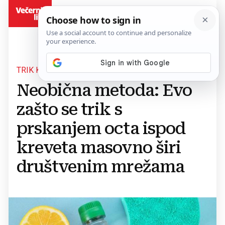
BiH
TRIK KOJI SE ZADRŽAO
Neobična metoda: Evo
zašto se trik s
prskanjem octa ispod
kreveta masovno širi
društvenim mrežama