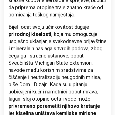
snažne kupovne aerosolne sprejeve, budući
da priprema otopine traje znatno kraće od
pomicanja teškog namještaja.
Bijeli ocat svoju učinkovitost duguje
prirodnoj kiselosti,
koja mu omogućuje
uspješno uklanjanje svakodnevne prljavštine
i mineralnih naslaga s tvrdih podova, zbog
čega ga i stručne ustanove, poput
Sveučilišta Michigan State Extension,
navode među korisnim sredstvima za
čišćenje i neutralizaciju neugodnih mirisa,
piše Dom i Dizajn. Kada su u pitanju
uobičajeni kućni nametnici poput mrava,
lagani sloj otopine octa i vode može
privremeno poremetiti njihovo kretanje
jer kiselina uništava kemijske mirisne