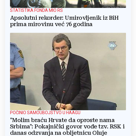
STATISTIKA FONDA MIO RS
Apsolutni rekorder: Umirovljenik iz BiH
prima mirovinu već 76 godina
POČINIO SAMOUBOJSTVO U HAAGU
"Molim braću Hrvate da oproste nama
Srbima": Pokajnički govor vođe tzv. RSK i
danas odzvanja na obljetnicu Oluje