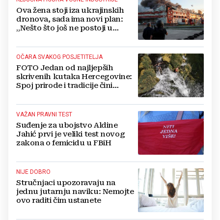
Ova žena stoji iza ukrajinskih
dronova, sada ima novi plan:
„Nešto što još ne postoji u
svijetu“
OČARA SVAKOG POSJETITELJA
FOTO Jedan od najljepših
skrivenih kutaka Hercegovine:
Spoj prirode i tradicije čini
Koćušu jedinstvenom
destinacijom
VAŽAN PRAVNI TEST
Suđenje za ubojstvo Aldine
Jahić prvi je veliki test novog
zakona o femicidu u FBiH
NIJE DOBRO
Stručnjaci upozoravaju na
jednu jutarnju naviku: Nemojte
ovo raditi čim ustanete