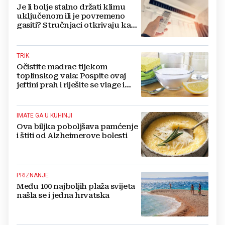
Je li bolje stalno držati klimu
uključenom ili je povremeno
gasiti? Stručnjaci otkrivaju kada
ćete najviše uštedjeti
TRIK
Očistite madrac tijekom
toplinskog vala: Pospite ovaj
jeftini prah i riješite se vlage i
bakterija
IMATE GA U KUHINJI
Ova biljka poboljšava pamćenje
i štiti od Alzheimerove bolesti
PRIZNANJE
Među 100 najboljih plaža svijeta
našla se i jedna hrvatska