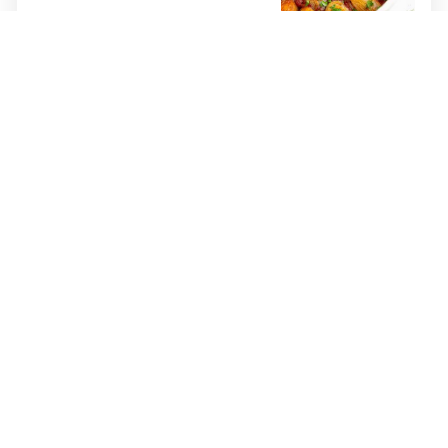
BOLI VAS PREKO NOĆI?
Bol u koljenu nije uvijek
posljedica starenja: Jedan
simptom zahtijeva oprez
SAVEZNIK, A NE NEPRIJATELJ
Druga strana bijesa: 10 razloga
zašto je ljutnja korisna za naše
mentalno zdravlje
MNOGI SE DVOUME
Koji sir je najzdraviji: Ova tri se
izdvajaju od ostalih, čitajte
deklaracje
SAVRŠEN LJETNI OBROK
Ne bacajte stari kruh: Pretvorite