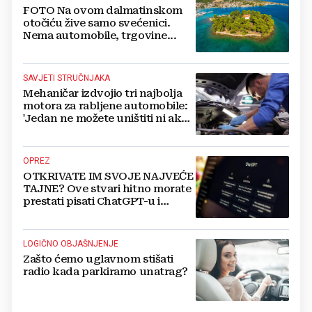
FOTO Na ovom dalmatinskom
otočiću žive samo svećenici.
Nema automobile, trgovine...
SAVJETI STRUČNJAKA
Mehaničar izdvojio tri najbolja
motora za rabljene automobile:
'Jedan ne možete uništiti ni ako
pokušate'
OPREZ
OTKRIVATE IM SVOJE NAJVEĆE
TAJNE? Ove stvari hitno morate
prestati pisati ChatGPT-u i
umjetnoj inteligenciji
LOGIČNO OBJAŠNJENJE
Zašto ćemo uglavnom stišati
radio kada parkiramo unatrag?