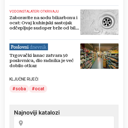
VODOINSTALATERI OTKRIVAJU
Zaboravite na sodu bikarbonu i
ocat: Ovaj kuhinjski sastojak
odčepljuje sudoper brže od bilo
koje kemije
Trgovački lanac zatvara 50
poslovnica, dio radnika je već
dobilo otkaz
KLJUČNE RIJEČI
soba
ocat