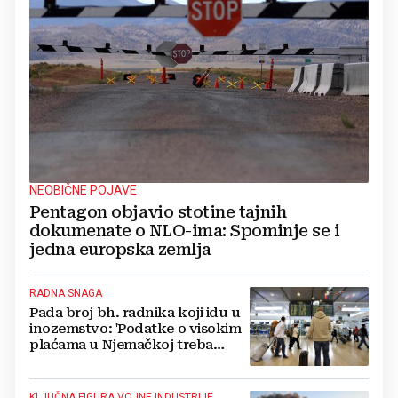
NEOBIČNE POJAVE
Pentagon objavio stotine tajnih
dokumenate o NLO-ima: Spominje se i
jedna europska zemlja
RADNA SNAGA
Pada broj bh. radnika koji idu u
inozemstvo: 'Podatke o visokim
plaćama u Njemačkoj treba
gledati s rezervom'
KLJUČNA FIGURA VOJNE INDUSTRIJE