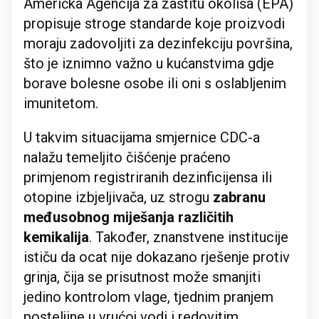
Američka Agencija za zaštitu okoliša (EPA)
propisuje stroge standarde koje proizvodi
moraju zadovoljiti za dezinfekciju površina,
što je iznimno važno u kućanstvima gdje
borave bolesne osobe ili oni s oslabljenim
imunitetom.
U takvim situacijama smjernice CDC-a
nalažu temeljito čišćenje praćeno
primjenom registriranih dezinficijensa ili
otopine izbjeljivača, uz strogu
zabranu
međusobnog miješanja različitih
kemikalija
. Također, znanstvene institucije
ističu da ocat nije dokazano rješenje protiv
grinja, čija se prisutnost može smanjiti
jedino kontrolom vlage, tjednim pranjem
posteljine u vrućoj vodi i redovitim