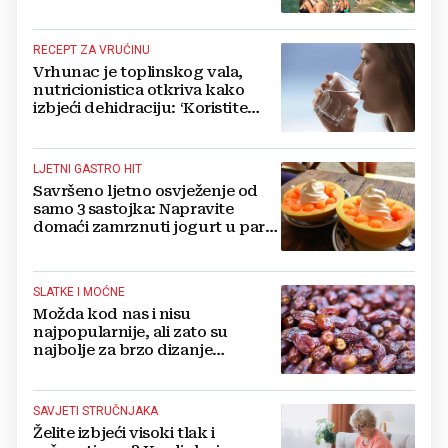
smijeh djece iznenade
RECEPT ZA VRUĆINU
Vrhunac je toplinskog vala,
nutricionistica otkriva kako
izbjeći dehidraciju: ‘Koristite
formulu 2.4 puta 80...‘
LJETNI GASTRO HIT
Savršeno ljetno osvježenje od
samo 3 sastojka: Napravite
domaći zamrznuti jogurt u par
jednostavnih koraka
SLATKE I MOĆNE
Možda kod nas i nisu
najpopularnije, ali zato su
najbolje za brzo dizanje
energije. Još i štite probavu,
jedite ih češće
SAVJETI STRUČNJAKA
Želite izbjeći visoki tlak i