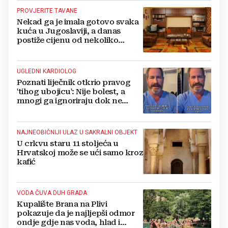
PROVJERITE TAVANE
Nekad ga je imala gotovo svaka
kuća u Jugoslaviji, a danas
postiže cijenu od nekoliko
stotina eura
UGLEDNI KARDIOLOG
Poznati liječnik otkrio pravog
'tihog ubojicu': Nije bolest, a
mnogi ga ignoriraju dok ne
bude prekasno
NAJNEOBIČNIJI ULAZ U SAKRALNI OBJEKT
U crkvu staru 11 stoljeća u
Hrvatskoj može se ući samo kroz
kafić
VODA ČUVA DUH GRADA
Kupalište Brana na Plivi
pokazuje da je najljepši odmor
ondje gdje nas voda, hlad i