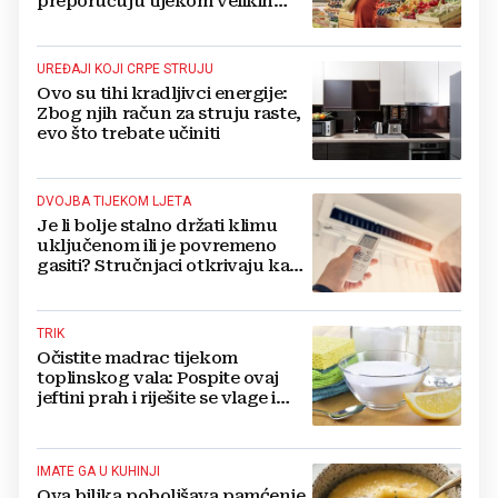
preporučuju tijekom velikih
vrućina
UREĐAJI KOJI CRPE STRUJU
Ovo su tihi kradljivci energije:
Zbog njih račun za struju raste,
evo što trebate učiniti
DVOJBA TIJEKOM LJETA
Je li bolje stalno držati klimu
uključenom ili je povremeno
gasiti? Stručnjaci otkrivaju kada
ćete najviše uštedjeti
TRIK
Očistite madrac tijekom
toplinskog vala: Pospite ovaj
jeftini prah i riješite se vlage i
bakterija
IMATE GA U KUHINJI
Ova biljka poboljšava pamćenje