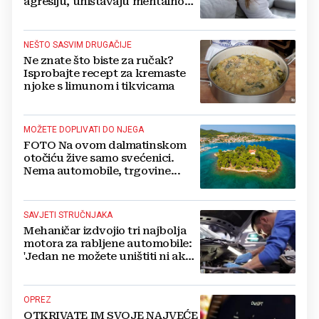
agresiju, uništavaju mentalno
zdravlje...
NEŠTO SASVIM DRUGAČIJE
Ne znate što biste za ručak?
Isprobajte recept za kremaste
njoke s limunom i tikvicama
MOŽETE DOPLIVATI DO NJEGA
FOTO Na ovom dalmatinskom
otočiću žive samo svećenici.
Nema automobile, trgovine...
SAVJETI STRUČNJAKA
Mehaničar izdvojio tri najbolja
motora za rabljene automobile:
'Jedan ne možete uništiti ni ako
pokušate'
OPREZ
OTKRIVATE IM SVOJE NAJVEĆE