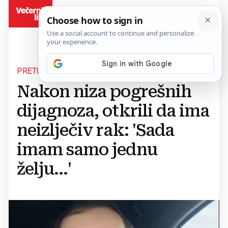
BiH
PRETUŽNA PRIČA
Nakon niza pogrešnih
dijagnoza, otkrili da ima
neizlječiv rak: 'Sada
imam samo jednu
želju…'