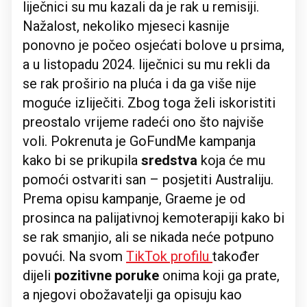
liječnici su mu kazali da je rak u remisiji.
Nažalost, nekoliko mjeseci kasnije
ponovno je počeo osjećati bolove u prsima,
a u listopadu 2024. liječnici su mu rekli da
se rak proširio na pluća i da ga više nije
moguće izliječiti. Zbog toga želi iskoristiti
preostalo vrijeme radeći ono što najviše
voli. Pokrenuta je GoFundMe kampanja
kako bi se prikupila
sredstva
koja će mu
pomoći ostvariti san – posjetiti Australiju.
Prema opisu kampanje, Graeme je od
prosinca na palijativnoj kemoterapiji kako bi
se rak smanjio, ali se nikada neće potpuno
povući. Na svom
TikTok profilu
također
dijeli
pozitivne poruke
onima koji ga prate,
a njegovi obožavatelji ga opisuju kao