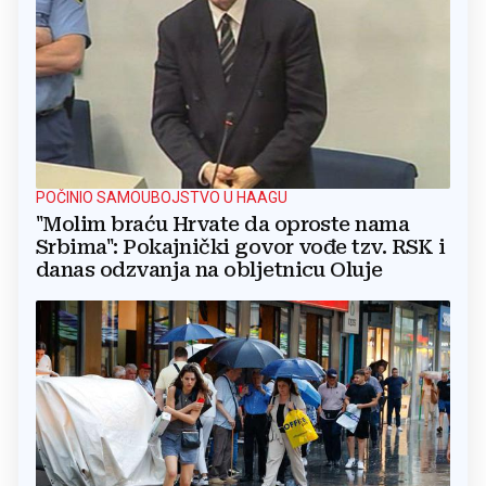
POČINIO SAMOUBOJSTVO U HAAGU
"Molim braću Hrvate da oproste nama
Srbima": Pokajnički govor vođe tzv. RSK i
danas odzvanja na obljetnicu Oluje