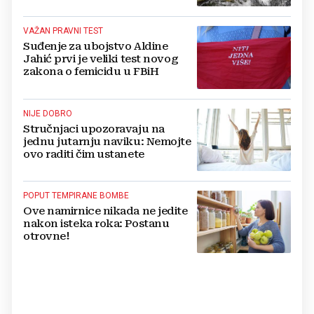
Koćušu jedinstvenom
destinacijom
VAŽAN PRAVNI TEST
Suđenje za ubojstvo Aldine
Jahić prvi je veliki test novog
zakona o femicidu u FBiH
NIJE DOBRO
Stručnjaci upozoravaju na
jednu jutarnju naviku: Nemojte
ovo raditi čim ustanete
POPUT TEMPIRANE BOMBE
Ove namirnice nikada ne jedite
nakon isteka roka: Postanu
otrovne!