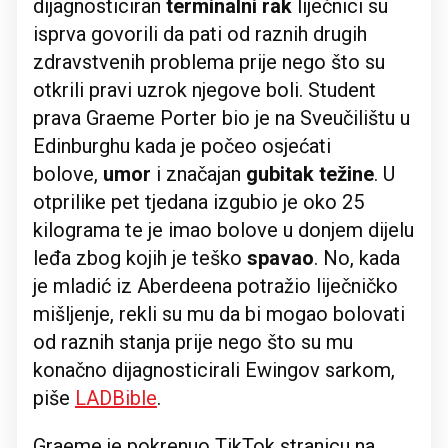
dijagnosticiran
terminalni rak
liječnici su
isprva govorili da pati od raznih drugih
zdravstvenih problema prije nego što su
otkrili pravi uzrok njegove boli. Student
prava Graeme Porter bio je na Sveučilištu u
Edinburghu kada je počeo osjećati
bolove,
umor
i značajan
gubitak težine
. U
otprilike pet tjedana izgubio je oko 25
kilograma te je imao bolove u donjem dijelu
leđa zbog kojih je teško
spavao
. No, kada
je mladić iz Aberdeena potražio liječničko
mišljenje, rekli su mu da bi mogao bolovati
od raznih stanja prije nego što su mu
konačno dijagnosticirali Ewingov sarkom,
piše
LADBible
.
Graeme je pokrenuo TikTok stranicu na