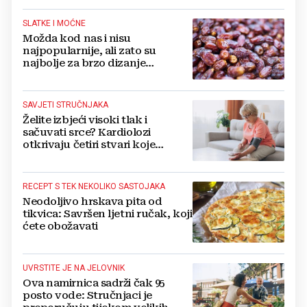
SLATKE I MOĆNE
Možda kod nas i nisu
najpopularnije, ali zato su
najbolje za brzo dizanje
energije. Još i štite probavu,
jedite ih češće
SAVJETI STRUČNJAKA
Želite izbjeći visoki tlak i
sačuvati srce? Kardiolozi
otkrivaju četiri stvari koje
obavezno trebate izbaciti iz
večernje rutine
RECEPT S TEK NEKOLIKO SASTOJAKA
Neodoljivo hrskava pita od
tikvica: Savršen ljetni ručak, koji
ćete obožavati
UVRSTITE JE NA JELOVNIK
Ova namirnica sadrži čak 95
posto vode: Stručnjaci je