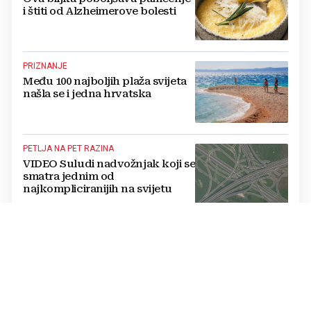
i štiti od Alzheimerove bolesti
PRIZNANJE
Među 100 najboljih plaža svijeta
našla se i jedna hrvatska
PETLJA NA PET RAZINA
VIDEO Suludi nadvožnjak koji se
smatra jednim od
najkompliciranijih na svijetu
"NEMA PRAVU KONKURENCIJU"
"Da mogu, odmah bih ga kupio":
Mehaničar izdvojio polovnjaka
koji je bolji od novih auta