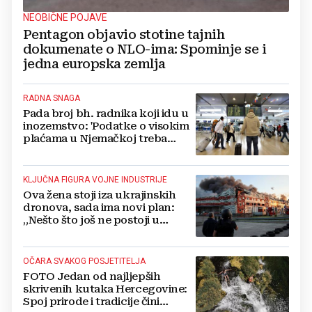
NEOBIČNE POJAVE
Pentagon objavio stotine tajnih
dokumenate o NLO-ima: Spominje se i
jedna europska zemlja
RADNA SNAGA
Pada broj bh. radnika koji idu u
inozemstvo: 'Podatke o visokim
plaćama u Njemačkoj treba
gledati s rezervom'
KLJUČNA FIGURA VOJNE INDUSTRIJE
Ova žena stoji iza ukrajinskih
dronova, sada ima novi plan:
„Nešto što još ne postoji u
svijetu“
OČARA SVAKOG POSJETITELJA
FOTO Jedan od najljepših
skrivenih kutaka Hercegovine:
Spoj prirode i tradicije čini