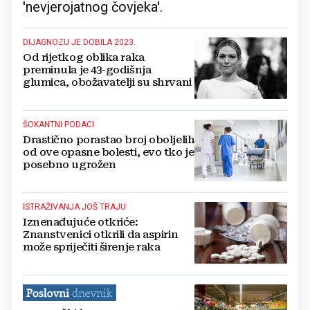
'nevjerojatnog čovjeka'.
DIJAGNOZU JE DOBILA 2023.
Od rijetkog oblika raka
preminula je 43-godišnja
glumica, obožavatelji su shrvani
ŠOKANTNI PODACI
Drastično porastao broj oboljelih
od ove opasne bolesti, evo tko je
posebno ugrožen
ISTRAŽIVANJA JOŠ TRAJU
Iznenađujuće otkriće:
Znanstvenici otkrili da aspirin
može spriječiti širenje raka