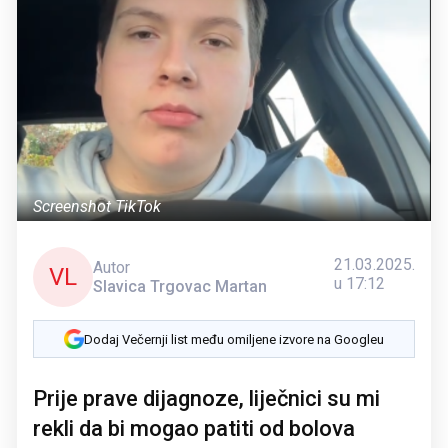
Screenshot TikTok
21.03.2025.
Autor
VL
u 17:12
Slavica Trgovac Martan
Dodaj Večernji list među omiljene izvore na Googleu
Prije prave dijagnoze, liječnici su mi
rekli da bi mogao patiti od bolova