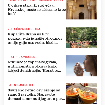
NAJNEOBIČNIJI ULAZ U SAKRALNI OBJEKT
U crkvu staru 11 stoljeća u
Hrvatskoj može se ući samo kroz
kafić
VODA ČUVA DUH GRADA
Kupalište Brana na Plivi
pokazuje da je najljepši odmor
ondje gdje nas voda, hlad i
smijeh djece iznenade
RECEPT ZA VRUĆINU
Vrhunac je toplinskog vala,
nutricionistica otkriva kako
izbjeći dehidraciju: ‘Koristite
formulu 2.4 puta 80...‘
LJETNI GASTRO HIT
Savršeno ljetno osvježenje od
samo 3 sastojka: Napravite
domaći zamrznuti jogurt u par
jednostavnih koraka