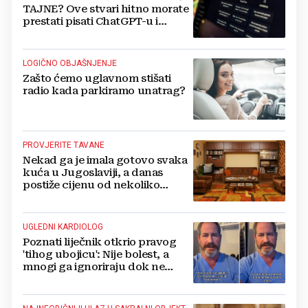
TAJNE? Ove stvari hitno morate
prestati pisati ChatGPT-u i
umjetnoj inteligenciji
LOGIČNO OBJAŠNJENJE
Zašto ćemo uglavnom stišati
radio kada parkiramo unatrag?
PROVJERITE TAVANE
Nekad ga je imala gotovo svaka
kuća u Jugoslaviji, a danas
postiže cijenu od nekoliko
stotina eura
UGLEDNI KARDIOLOG
Poznati liječnik otkrio pravog
'tihog ubojicu': Nije bolest, a
mnogi ga ignoriraju dok ne
bude prekasno