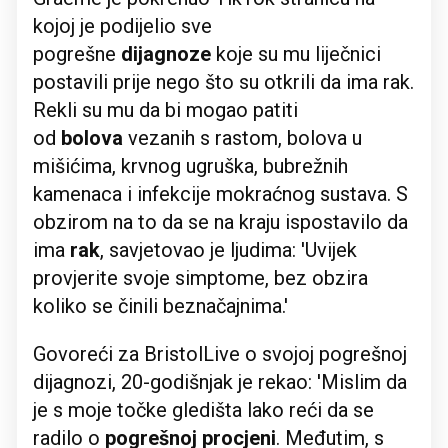
kojoj je podijelio sve
pogrešne
dijagnoze
koje su mu liječnici
postavili prije nego što su otkrili da ima rak.
Rekli su mu da bi mogao patiti
od
bolova
vezanih s rastom, bolova u
mišićima, krvnog ugruška, bubrežnih
kamenaca i infekcije mokraćnog sustava. S
obzirom na to da se na kraju ispostavilo da
ima
rak
, savjetovao je ljudima: 'Uvijek
provjerite svoje simptome, bez obzira
koliko se činili beznačajnima.'
Govoreći za BristolLive o svojoj pogrešnoj
dijagnozi, 20-godišnjak je rekao: 'Mislim da
je s moje točke gledišta lako reći da se
radilo o
pogrešnoj procjeni
. Međutim, s