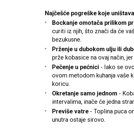
Najčešće pogreške koje uništavaj
Bockanje omotača prilikom pr
curiti iz njih, što znači da će v
bezukusne.
Prženje u dubokom ulju ili du
prže kobasice na ovaj način, jer 
Pečenje u pećnici
- Iako se ov
ovom metodom kuhanja vaše ko
koricu.
Okretanje samo jednom
- Koba
intervalima, inače će jedna stran
Previše vatre
- Toplina puca o
unutra ostaje sirovo.