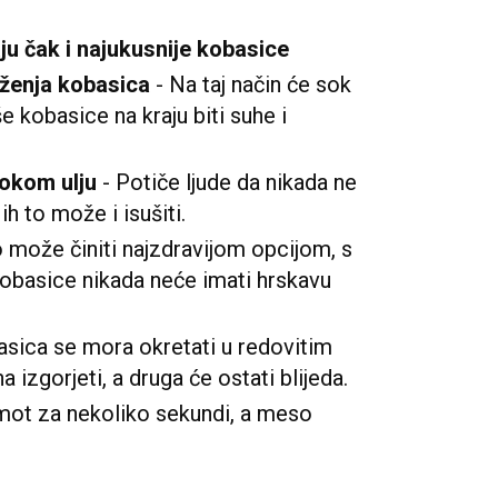
u čak i najukusnije kobasice
ženja kobasica
- Na taj način će sok
aše kobasice na kraju biti suhe i
bokom ulju
- Potiče ljude da nikada ne
ih to može i isušiti.
o može činiti najzdravijom opcijom, s
basice nikada neće imati hrskavu
sica se mora okretati u redovitim
a izgorjeti, a druga će ostati blijeda.
mot za nekoliko sekundi, a meso