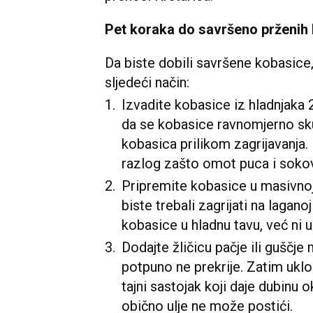
Pet koraka do savršeno prženih
Da biste dobili savršene kobasice,
sljedeći način:
Izvadite kobasice iz hladnjaka 
da se kobasice ravnomjerno sku
kobasica prilikom zagrijavanja.
razlog zašto omot puca i sokovi
Pripremite kobasice u masivnoj
biste trebali zagrijati na laganoj
kobasice u hladnu tavu, već ni u
Dodajte žličicu pačje ili guščje
potpuno ne prekrije. Zatim ukl
tajni sastojak koji daje dubinu 
obično ulje ne može postići.