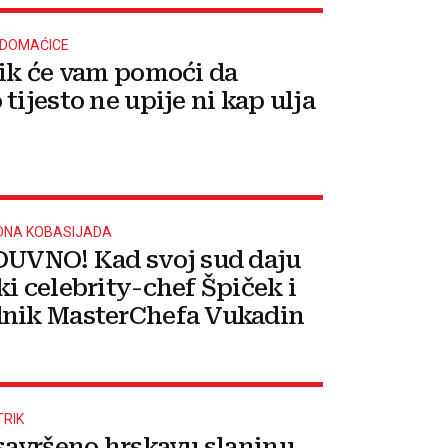
 DOMAĆICE
rik će vam pomoći da
tijesto ne upije ni kap ulja
NA KOBASIJADA
DUVNO! Kad svoj sud daju
ki celebrity-chef Špiček i
nik MasterChefa Vukadin
TRIK
 savršeno hrskavu slaninu