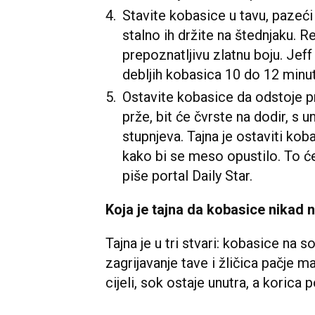
Stavite kobasice u tavu, pazeći 
stalno ih držite na štednjaku. 
prepoznatljivu zlatnu boju. Jef
debljih kobasica 10 do 12 minut
Ostavite kobasice da odstoje p
prže, bit će čvrste na dodir, 
stupnjeva. Tajna je ostaviti ko
kako bi se meso opustilo. To ć
piše portal Daily Star.
Koja je tajna da kobasice nikad 
Tajna je u tri stvari: kobasice na 
zagrijavanje tave i žličica pačje m
cijeli, sok ostaje unutra, a korica 