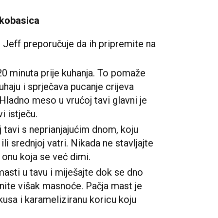
 kobasica
 Jeff preporučuje da ih pripremite na
20 minuta prije kuhanja. To pomaže
haju i sprječava pucanje crijeva
 Hladno meso u vrućoj tavi glavni je
 istječu.
 tavi s neprianjajućim dnom, koju
 ili srednjoj vatri. Nikada ne stavljajte
 onu koja se već dimi.
 masti u tavu i miješajte dok se dno
onite višak masnoće. Pačja mast je
okusa i karameliziranu koricu koju