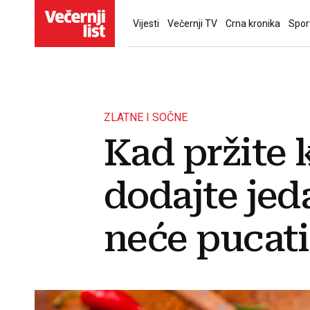
Vijesti
Večernji TV
Crna kronika
Spor
ZLATNE I SOČNE
Kad pržite 
dodajte jeda
neće pucati