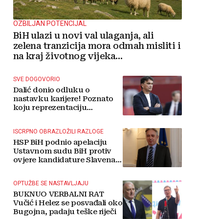
OZBILJAN POTENCIJAL
BiH ulazi u novi val ulaganja, ali
zelena tranzicija mora odmah misliti i
na kraj životnog vijeka
vjetroelektrana
SVE DOGOVORIO
Dalić donio odluku o
nastavku karijere! Poznato
koju reprezentaciju
preuzima
ISCRPNO OBRAZLOŽILI RAZLOGE
HSP BiH podnio apelaciju
Ustavnom sudu BiH protiv
ovjere kandidature Slavena
Kovačevića
OPTUŽBE SE NASTAVLJAJU
BUKNUO VERBALNI RAT
Vučić i Helez se posvađali oko
Bugojna, padaju teške riječi