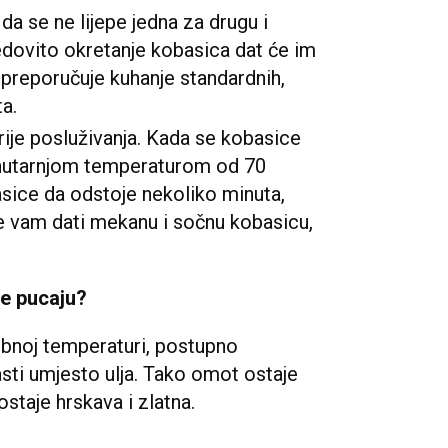
da se ne lijepe jedna za drugu i
Redovito okretanje kobasica dat će im
f preporučuje kuhanje standardnih,
a.
rije posluživanja. Kada se kobasice
s unutarnjom temperaturom od 70
basice da odstoje nekoliko minuta,
e vam dati mekanu i sočnu kobasicu,
ne pucaju?
sobnoj temperaturi, postupno
asti umjesto ulja. Tako omot ostaje
postaje hrskava i zlatna.