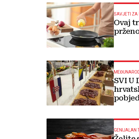
SAVJETI ZA
Ovaj t
prženo 
MEĐUNAROD
SVI U 
hrvats
pobjed
GENIJALAN 
Želite