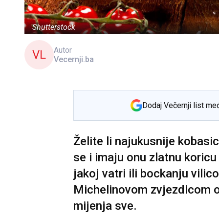
Shutterstock
Autor
VL
Vecernji.ba
Dodaj Večernji list me
Želite li najukusnije kobasi
se i imaju onu zlatnu koricu
jakoj vatri ili bockanju vili
Michelinovom zvjezdicom ot
mijenja sve.