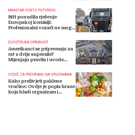
MINISTAR FORTO POTVRDIO
BiH ponudila rješenje
Europskoj komisiji:
Profesionalni vozači ne mogu
više čekati
DVOSTRUKA OPASNOST
Amerikanci se pripremaju za
rat s dvije supersile?
Mijenjaju pravila i uvode
taktičko nuklearno oružje
VODIČ ZA PREHRANU NA VRUĆINAMA
Kako preživjeti paklene
vrućine: Ovdje je popis hrane
koja hladi organizam i
napitaka s kojima si činite
'medvjeđu uslugu'