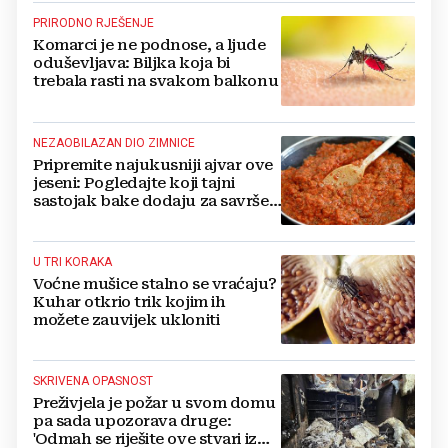
PRIRODNO RJEŠENJE
Komarci je ne podnose, a ljude
oduševljava: Biljka koja bi
trebala rasti na svakom balkonu
NEZAOBILAZAN DIO ZIMNICE
Pripremite najukusniji ajvar ove
jeseni: Pogledajte koji tajni
sastojak bake dodaju za savršen
okus
U TRI KORAKA
Voćne mušice stalno se vraćaju?
Kuhar otkrio trik kojim ih
možete zauvijek ukloniti
SKRIVENA OPASNOST
Preživjela je požar u svom domu
pa sada upozorava druge:
'Odmah se riješite ove stvari iz