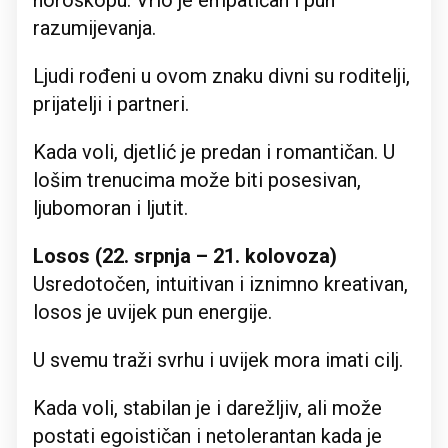
horoskopu. Vrlo je empatičan i pun
razumijevanja.
Ljudi rođeni u ovom znaku divni su roditelji,
prijatelji i partneri.
Kada voli, djetlić je predan i romantičan. U
lošim trenucima može biti posesivan,
ljubomoran i ljutit.
Losos (22. srpnja – 21. kolovoza)
Usredotočen, intuitivan i iznimno kreativan,
losos je uvijek pun energije.
U svemu traži svrhu i uvijek mora imati cilj.
Kada voli, stabilan je i darežljiv, ali može
postati egoističan i netolerantan kada je