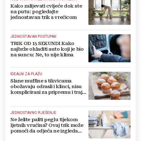
Kako zalijevati cvijeće dok ste
na putu: pogledajte
jednostavan trik s vrećicom
JEDNOSTAVAN POSTUPAK
TRIK OD 15 SEKUNDI Kako
najbrže ohladiti auto koji je bio
na suncu: Ne, to nije klima
IDEALNI ZA PLAŽU
Slane muffine s tikvicama
obožavaju odrasli i klinci, nisu
komplicirani za pripremu i traju
danima
JEDNOSTAVNO RJEŠENJE
Ne želite paliti peglu tijekom
ljetnih vrućina? Ovaj trik može
pomoći da odjeća ne izgleda
zgužvano