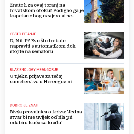
Znate li za ovaj toranj na
hrvatskom otoku? Podigao ga je
kapetan zbog nevjerojatne
ljubavne priče
ČESTO PITANJE
D, N ili P? Evo što trebate
napraviti s automatikom dok
stojite na semaforu
BLAŽ ENOLOGY MEĐUGORJE
U tijeku prijave za tečaj
somelierstva u Hercegovini
DOBRO JE ZNATI
Bivša provalnica otkriva: 'Jedna
stvar bi me uvijek odbila pri
odabiru kuća za krađu'