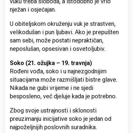
vuku treba sloboda, a istodobno je vrlo
nježan i osjećajan.
U obiteljskom okruženju vuk je strastven,
velikodušan i pun ljubavi. Ako je prepušten
sam sebi, može postati nepraktičan,
neposlušan, opsesivan i osvetoljubiv.
Soko (21. ožujka – 19. travnja)
Rođeni vođa, soko i u najnezgodnijim
situacijama može razmišljati bistre glave.
Nikada ne gubi vrijeme i ne sjedi
besposleno, već djeluje kada je potrebno.
Zbog svoje ustrajnosti i sklonosti
preuzimanju inicijative soko je jedan od
najpoželjnijih poslovnih suradnika.