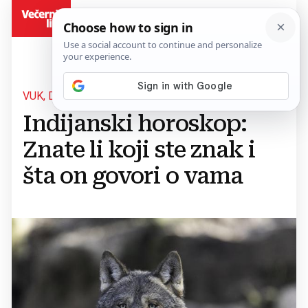
BiH
VUK, DABAR ILI ZMIJA?
Indijanski horoskop:
Znate li koji ste znak i
šta on govori o vama