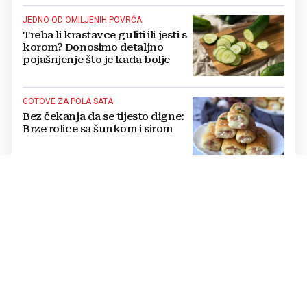
JEDNO OD OMILJENIH POVRĆA
Treba li krastavce guliti ili jesti s
korom? Donosimo detaljno
pojašnjenje što je kada bolje
GOTOVE ZA POLA SATA
Bez čekanja da se tijesto digne:
Brze rolice sa šunkom i sirom
BOL U TRBUHU
Kako prepoznati što vas boli -
jetra ili žučni mjehuru? Evo kada
potražiti pomoć
DOBRO JE ZNATI
Koliko meso stvarno može
stajati u zamrzivaču? Detaljan
vodič kroz rokove trajanja za