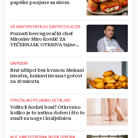
paprike punjene sa sirom
OD MASTERCHEFA DO GASTROZVIJEZDE
Poznati hercegovački chef
Miroslav Miro Kordić ZA
VEČERNJAK OTKRIVA tajne
kulinarstva, nepoznate detalje iz
djetinjstva, životne ciljeve...
SAVRŠENI!
Brzi uštipci bez kvasca: Mekani
iznutra, hrskavi izvana i gotovi
za 10 minuta
STRUČNJACI POJASNILI DETALJNO
Volite li hodati bosi? Otkrveno
koliko je to ustinu dobro i što to
znači za noge i kralježnicu
NIJE VAM POTREBNA SKUPA OPREMA