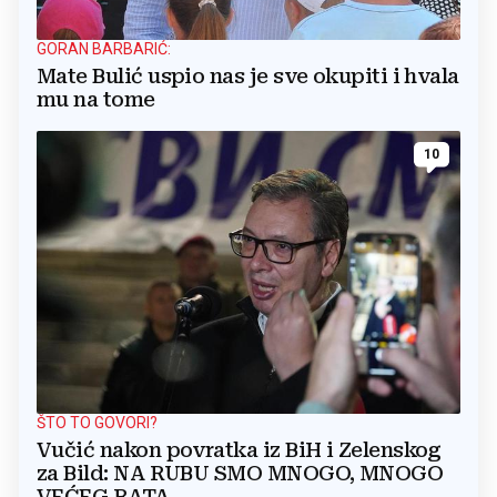
GORAN BARBARIĆ:
Mate Bulić uspio nas je sve okupiti i hvala
mu na tome
10
ŠTO TO GOVORI?
Vučić nakon povratka iz BiH i Zelenskog
za Bild: NA RUBU SMO MNOGO, MNOGO
VEĆEG RATA