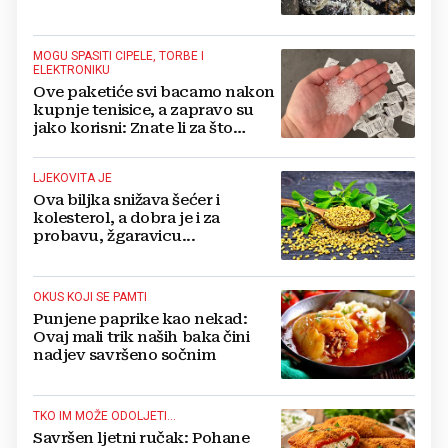
svoje kuće'
MOGU SPASITI CIPELE, TORBE I
ELEKTRONIKU
Ove paketiće svi bacamo nakon
kupnje tenisice, a zapravo su
jako korisni: Znate li za što
služe?
LJEKOVITA JE
Ova biljka snižava šećer i
kolesterol, a dobra je i za
probavu, žgaravicu...
OKUS KOJI SE PAMTI
Punjene paprike kao nekad:
Ovaj mali trik naših baka čini
nadjev savršeno sočnim
TKO IM MOŽE ODOLJETI...
Savršen ljetni ručak: Pohane