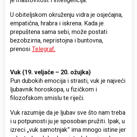
je maštovitost i inteligencija.
U obiteljskom okruženju vidra je osjećajna,
empatična, hrabra i iskrena. Kada je
prepuštena sama sebi, može postati
bezobzirna, nepristojna i buntovna,
prenosi
Telegraf.
Vuk (19. veljače – 20. ožujka)
Pun dubokih emocija i strasti, vuk je najveći
ljubavnik horoskopa, u fizičkom i
filozofskom smislu te riječi.
Vuk razumije da je ljubav sve što nam treba
i u potpunosti ju je sposoban pružiti. Ipak, u
izreci „vuk samotnjak” ima mnogo istine jer