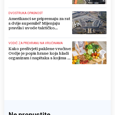
DVOSTRUKA OPASNOST
Amerikanci se pripremaju za rat
s dvije supersile? Mijenjaju
pravila i uvode taktičko
nuklearno oružje
VODIČ ZA PREHRANU NA VRUĆINAMA
Kako preživjeti paklene vrućine:
Ovdje je popis hrane koja hladi
organizam i napitaka s kojima si
činite 'medvjeđu uslugu'
Ne propustite