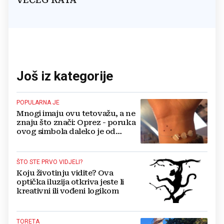
Još iz kategorije
POPULARNA JE
Mnogi imaju ovu tetovažu, a ne
znaju što znači: Oprez - poruka
ovog simbola daleko je od
bezazlenog!
ŠTO STE PRVO VIDJELI?
Koju životinju vidite? Ova
optička iluzija otkriva jeste li
kreativni ili vođeni logikom
TORETA