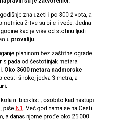
napravili su je zatvorenici.
odišnje zna uzeti i po 300 života, a
ometnica žrtve su bile i veće. Jedna
godine kad je više od stotinu ljudi
tao u
provaliju
.
juganje planinom bez zaštitne ograde
er s pada od šestotinjak metara
i.
Oko 3600 metara nadmorske
o cesti širokoj jedva 3 metra, a
ri.
ola ni biciklisti, osobito kad nastupi
m, piše
N1
. Već godinama se na Cesti
om, a danas njome prođe oko 25.000