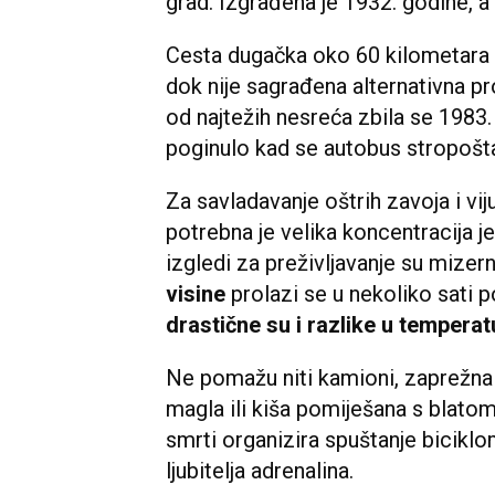
grad. Izgrađena je 1932. godine, a
Cesta dugačka oko 60 kilometara g
dok nije sagrađena alternativna pr
od najtežih nesreća zbila se 1983. 
poginulo kad se autobus stropoš
Za savladavanje oštrih zavoja i vi
potrebna je velika koncentracija j
izgledi za preživljavanje su mizern
visine
prolazi se u nekoliko sati p
drastične su i razlike u temperatu
Ne pomažu niti kamioni, zaprežna k
magla ili kiša pomiješana s blato
smrti organizira spuštanje bicikl
ljubitelja adrenalina.