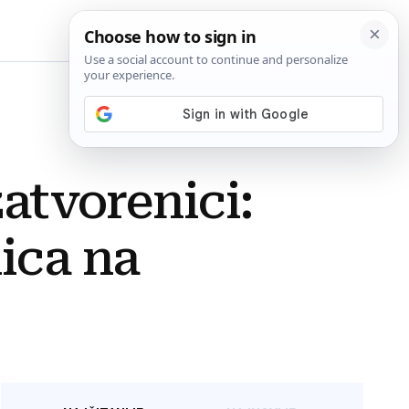
BiH
zatvorenici:
ica na