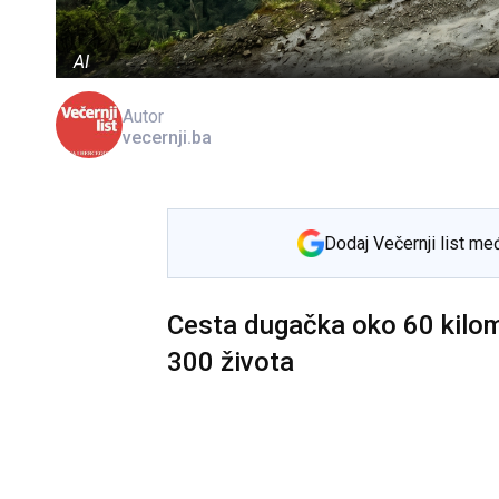
AI
Autor
vecernji.ba
Dodaj Večernji list me
Cesta dugačka oko 60 kilome
300 života