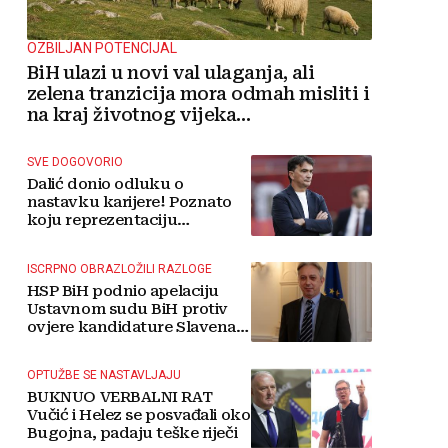
OZBILJAN POTENCIJAL
BiH ulazi u novi val ulaganja, ali
zelena tranzicija mora odmah misliti i
na kraj životnog vijeka
vjetroelektrana
SVE DOGOVORIO
Dalić donio odluku o
nastavku karijere! Poznato
koju reprezentaciju
preuzima
ISCRPNO OBRAZLOŽILI RAZLOGE
HSP BiH podnio apelaciju
Ustavnom sudu BiH protiv
ovjere kandidature Slavena
Kovačevića
OPTUŽBE SE NASTAVLJAJU
BUKNUO VERBALNI RAT
Vučić i Helez se posvađali oko
Bugojna, padaju teške riječi