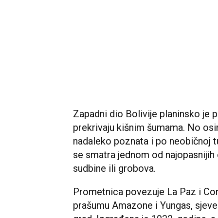
Zapadni dio Bolivije planinsko je p
prekrivaju kišnim šumama. No osim 
nadaleko poznata i po neobičnoj tur
se smatra jednom od najopasnijih c
sudbine ili grobova.
Prometnica povezuje La Paz i Coroi
prašumu Amazone i Yungas, sjevernu