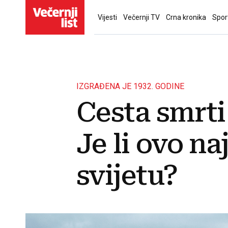
Vijesti
Večernji TV
Crna kronika
Spor
IZGRAĐENA JE 1932. GODINE
Cesta smrti 
Je li ovo n
svijetu?