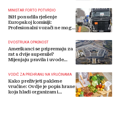
MINISTAR FORTO POTVRDIO
BiH ponudila rješenje
Europskoj komisiji:
Profesionalni vozači ne mogu
više čekati
DVOSTRUKA OPASNOST
Amerikanci se pripremaju za
rat s dvije supersile?
Mijenjaju pravila i uvode
taktičko nuklearno oružje
VODIČ ZA PREHRANU NA VRUĆINAMA
Kako preživjeti paklene
vrućine: Ovdje je popis hrane
koja hladi organizam i
napitaka s kojima si činite
'medvjeđu uslugu'