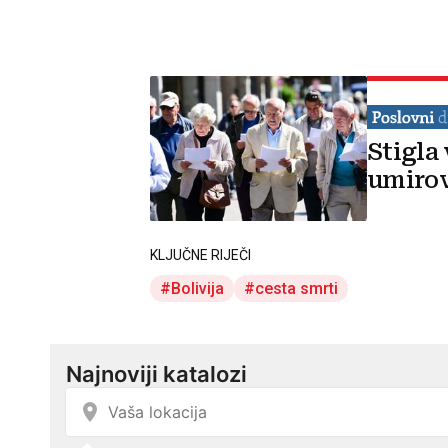
Stigla
umirov
KLJUČNE RIJEČI
Bolivija
cesta smrti