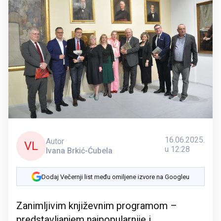
16.06.2025.
Autor
VL
u 12:28
Ivana Brkić-Ćubela
Dodaj Večernji list među omiljene izvore na Googleu
Zanimljivim književnim programom –
predstavljanjem najpopularnije i