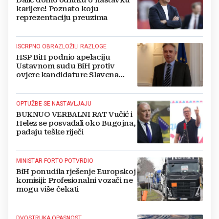
karijere! Poznato koju
reprezentaciju preuzima
ISCRPNO OBRAZLOŽILI RAZLOGE
HSP BiH podnio apelaciju
Ustavnom sudu BiH protiv
ovjere kandidature Slavena
Kovačevića
OPTUŽBE SE NASTAVLJAJU
BUKNUO VERBALNI RAT Vučić i
Helez se posvađali oko Bugojna,
padaju teške riječi
MINISTAR FORTO POTVRDIO
BiH ponudila rješenje Europskoj
komisiji: Profesionalni vozači ne
mogu više čekati
DVOSTRUKA OPASNOST