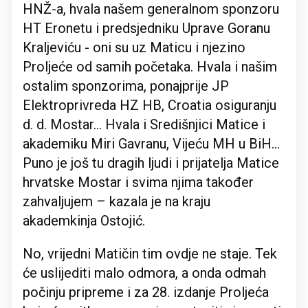
HNŽ-a, hvala našem generalnom sponzoru
HT Eronetu i predsjedniku Uprave Goranu
Kraljeviću - oni su uz Maticu i njezino
Proljeće od samih početaka. Hvala i našim
ostalim sponzorima, ponajprije JP
Elektroprivreda HZ HB, Croatia osiguranju
d. d. Mostar… Hvala i Središnjici Matice i
akademiku Miri Gavranu, Vijeću MH u BiH…
Puno je još tu dragih ljudi i prijatelja Matice
hrvatske Mostar i svima njima također
zahvaljujem – kazala je na kraju
akademkinja Ostojić.
No, vrijedni Matičin tim ovdje ne staje. Tek
će uslijediti malo odmora, a onda odmah
počinju pripreme i za 28. izdanje Proljeća