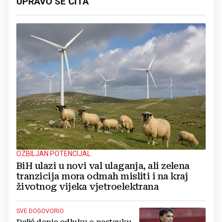
UPRAVO SE ČITA
OZBILJAN POTENCIJAL
BiH ulazi u novi val ulaganja, ali zelena
tranzicija mora odmah misliti i na kraj
životnog vijeka vjetroelektrana
SVE DOGOVORIO
Dalić donio odluku o nastavku