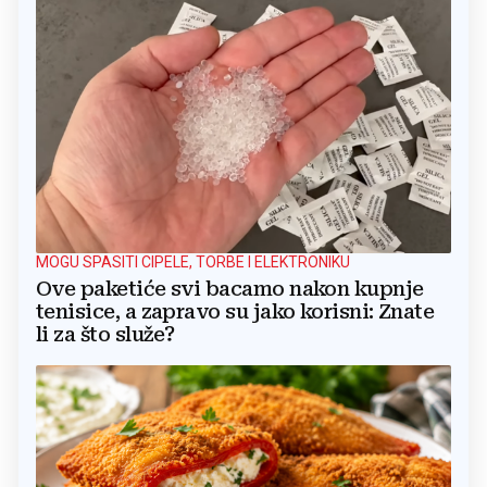
MOGU SPASITI CIPELE, TORBE I ELEKTRONIKU
Ove paketiće svi bacamo nakon kupnje
tenisice, a zapravo su jako korisni: Znate
li za što služe?