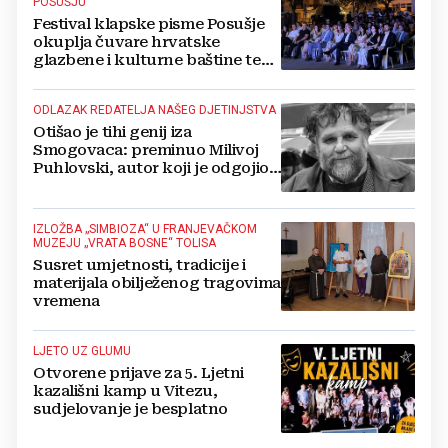
POSUŠJU
Festival klapske pisme Posušje
okuplja čuvare hrvatske
glazbene i kulturne baštine te
povezuje hrvatski narod
ODLAZAK REDATELJA NAŠEG DJETINJSTVA
Otišao je tihi genij iza
Smogovaca: preminuo Milivoj
Puhlovski, autor koji je odgojio
generacije
IZLOŽBA „SIMBIOZA“ U FRANJEVAČKOM
MUZEJU „VRATA BOSNE“ TOLISA
Susret umjetnosti, tradicije i
materijala obilježenog tragovima
vremena
LJETO UZ GLUMU
Otvorene prijave za 5. Ljetni
kazališni kamp u Vitezu,
sudjelovanje je besplatno