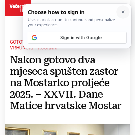
BiH
GOTOVO TRI DESETLJEĆA BLAGDANA KULTURE UZ
VRHUNSKI PROGRAM
Nakon gotovo dva
mjeseca spušten zastor
na Mostarko proljeće
2025. – XXVII. Dane
Matice hrvatske Mostar