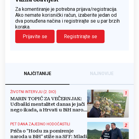
Za komentiranje je potrebna prijava/registracija.
Ako nemate korisnički račun, izaberite jedan od
dva ponuđena načina i registrirajte se u par brzih
koraka.
Prijavite se
Registrirajte se
NAJČITANIJE
NAJNOVIJE
ŽIVOTNI INTERVJU (2. DIO)
1
MARIN TOPIĆ ZA VEČERNJAK:
Udbaški mentalitet danas je jači
nego ikada, a Hrvati u BiH narod
su u nestajanju!
PET DANA ZAJEDNO HODOČASTILI
2
Priča o "Hodu za pomirenje
naroda u BiH" stiže na SFF: Mladi