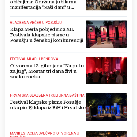
običajima: Održana jubilarna
manifestacija "Naši dani" u
livanjskom kraju
GLAZBENA VEČER U POSUŠJU
Klapa Merla pobjednica XII.
Festivala klapske pisme u
Posušju u ženskoj konkurenciji
FESTIVAL MLADIH BENDOVA
Otvorena 12. gitarijada "Na putu
za jug", Mostar tri dana živi u
znaku rocka
HRVATSKA GLAZBENA I KULTURNA BAŠTINA
Festival klapske pisme Posušje
okupio 19 klapa iz BiH i Hrvatske
MANIFESTACIJA SVEČANO OTVORENA U