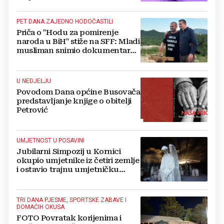
PET DANA ZAJEDNO HODOČASTILI
Priča o "Hodu za pomirenje
naroda u BiH" stiže na SFF: Mladi
musliman snimio dokumentarac
o Josipu Jeliniću
U NEDJELJU
Povodom Dana općine Busovača
predstavljanje knjige o obitelji
Petrović
UMJETNOST U POSAVINI
Jubilarni Simpozij u Kornici
okupio umjetnike iz četiri zemlje
i ostavio trajnu umjetničku
baštinu
TRI DANA PJESME, SPORTSKE ZABAVE I
DOMAĆIH OKUSA
FOTO Povratak korijenima i