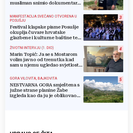
musliman snimio dokumentarac
o Josipu Jeliniću
MANIFESTACIJA SVEČANO OTVORENA U
3
POSUŠJU
Festival klapske pisme Posušje
okuplja čuvare hrvatske
glazbene i kulturne baštine te
povezuje hrvatski narod
ŽIVOTNI INTERVJU (1. DIO)
4
Marin Topić: Ja se s Mostarom
volim javno od trenutka kad
sam u njemu ugledao svjetlost
dana, a tu svjetlost 50 godina
lovim na platnu
GORA VILOVITA, BAJKOVITA
5
NESTVARNA GORA smještena s
južne strane planine Žabe
izgleda kao da ju je oblikovao
sam Bog