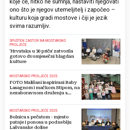
koje će, nitko ne sumnja, nastaviti njegovati
ono što je njegov utemeljitelj i započeo –
kulturu koja gradi mostove i čiji je jezik
svima razumljiv.
SPUŠTEN ZASTOR NA MOSTARSKO
PROLJEĆE
'Hrvatska u 30 priča' zatvorila
gotovo dvomjesečni blagdan
kulture
MOSTARSKO PROLJEĆE 2025.
FOTO Mališani inspirirani Baby
Lasagnom i mačkom Stipom, na
nezaboravnom druženju s
Yellow Yurijem crtali sebe i
mačke
MOSTARSKO PROLJEĆE 2025.
Bolnica s pečatom - mjesto
patnje i ponosa u podneblju
Lašvanske doline