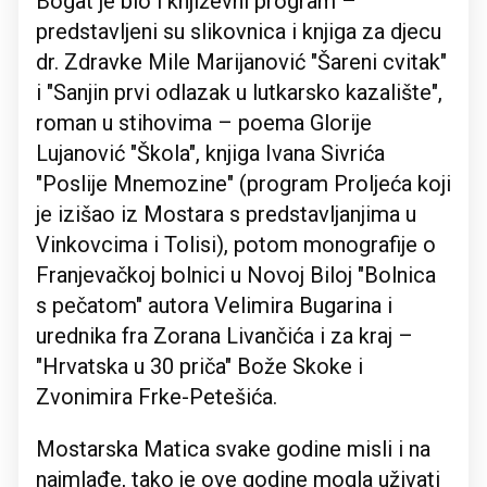
Bogat je bio i književni program –
predstavljeni su slikovnica i knjiga za djecu
dr. Zdravke Mile Marijanović "Šareni cvitak"
i "Sanjin prvi odlazak u lutkarsko kazalište",
roman u stihovima – poema Glorije
Lujanović "Škola", knjiga Ivana Sivrića
"Poslije Mnemozine" (program Proljeća koji
je izišao iz Mostara s predstavljanjima u
Vinkovcima i Tolisi), potom monografije o
Franjevačkoj bolnici u Novoj Biloj "Bolnica
s pečatom" autora Velimira Bugarina i
urednika fra Zorana Livančića i za kraj –
"Hrvatska u 30 priča" Bože Skoke i
Zvonimira Frke-Petešića.
Mostarska Matica svake godine misli i na
najmlađe, tako je ove godine mogla uživati