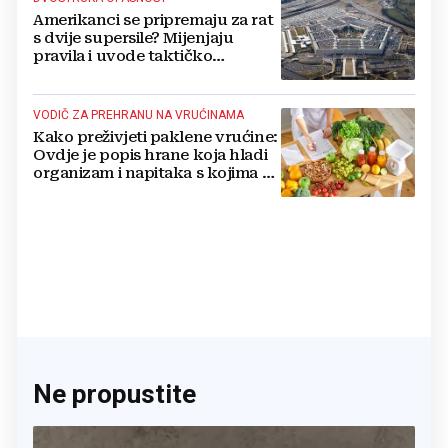
Amerikanci se pripremaju za rat
s dvije supersile? Mijenjaju
pravila i uvode taktičko
nuklearno oružje
VODIČ ZA PREHRANU NA VRUĆINAMA
Kako preživjeti paklene vrućine:
Ovdje je popis hrane koja hladi
organizam i napitaka s kojima si
činite 'medvjeđu uslugu'
Ne propustite