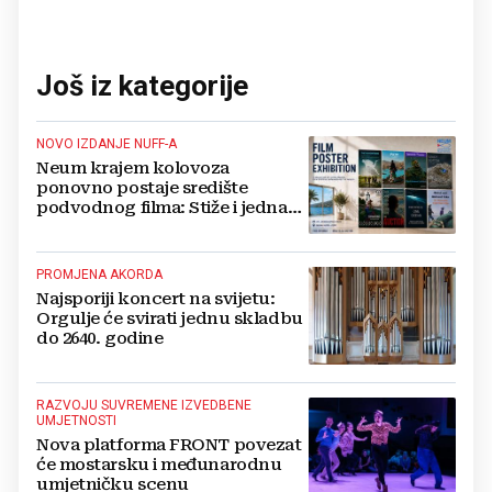
Još iz kategorije
NOVO IZDANJE NUFF-A
Neum krajem kolovoza
ponovno postaje središte
podvodnog filma: Stiže i jedna
velika novost
PROMJENA AKORDA
Najsporiji koncert na svijetu:
Orgulje će svirati jednu skladbu
do 2640. godine
RAZVOJU SUVREMENE IZVEDBENE
UMJETNOSTI
Nova platforma FRONT povezat
će mostarsku i međunarodnu
umjetničku scenu