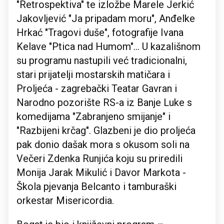
"Retrospektiva" te izložbe Marele Jerkić
Jakovljević "Ja pripadam moru", Anđelke
Hrkać "Tragovi duše", fotografije Ivana
Kelave "Ptica nad Humom"… U kazališnom
su programu nastupili već tradicionalni,
stari prijatelji mostarskih matičara i
Proljeća - zagrebački Teatar Gavran i
Narodno pozorište RS-a iz Banje Luke s
komedijama "Zabranjeno smijanje" i
"Razbijeni krčag". Glazbeni je dio proljeća
pak donio dašak mora s okusom soli na
Večeri Zdenka Runjića koju su priredili
Monija Jarak Mikulić i Davor Markota -
Škola pjevanja Belcanto i tamburaški
orkestar Misericordia.