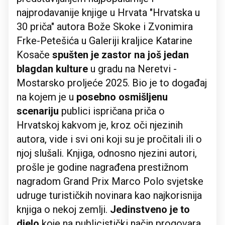
najprodavanije knjige u Hrvata "Hrvatska u
30 priča" autora Bože Skoke i Zvonimira
Frke-Petešića u Galeriji kraljice Katarine
Kosače
spušten je zastor na još jedan
blagdan kulture
u gradu na Neretvi -
Mostarsko proljeće 2025. Bio je to događaj
na kojem je u
posebno osmišljenu
scenariju
publici ispričana priča o
Hrvatskoj kakvom je, kroz oči njezinih
autora, vide i svi oni koji su je pročitali ili o
njoj slušali. Knjiga, odnosno njezini autori,
prošle je godine nagrađena prestižnom
nagradom Grand Prix Marco Polo svjetske
udruge turističkih novinara kao najkorisnija
knjiga o nekoj zemlji.
Jedinstveno je to
djelo
koje na publicistički način progovara