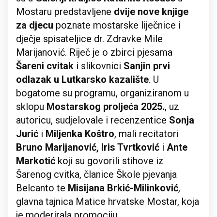
Mostaru predstavljene
dvije nove knjige
za djecu
poznate mostarske liječnice i
dječje spisateljice dr. Zdravke Mile
Marijanović. Riječ je o zbirci pjesama
Šareni cvitak
i slikovnici
Sanjin prvi
odlazak u Lutkarsko kazalište
. U
bogatome su programu, organiziranom u
sklopu
Mostarskog proljeća 2025.
, uz
autoricu, sudjelovale i recenzentice
Sonja
Jurić
i
Miljenka Koštro
, mali recitatori
Bruno Marijanović, Iris Tvrtković
i
Ante
Markotić
koji su govorili stihove iz
Šarenog cvitka, članice Škole pjevanja
Belcanto te
Misijana Brkić-Milinković
,
glavna tajnica Matice hrvatske Mostar, koja
je moderirala promociju.