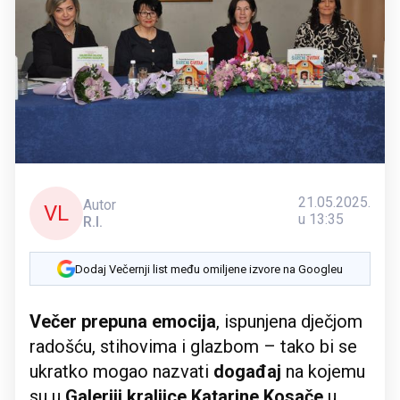
21.05.2025.
Autor
VL
u 13:35
R.I.
Dodaj Večernji list među omiljene izvore na Googleu
Večer prepuna emocija
, ispunjena dječjom
radošću, stihovima i glazbom – tako bi se
ukratko mogao nazvati
događaj
na kojemu
su u
Galeriji kraljice Katarine Kosače
u