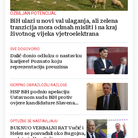
OZBILJAN POTENCIJAL
BiH ulazi u novi val ulaganja, ali zelena
tranzicija mora odmah misliti i na kraj
životnog vijeka vjetroelektrana
SVE DOGOVORIO
Dalić donio odluku o nastavku
karijere! Poznato koju
reprezentaciju preuzima
ISCRPNO OBRAZLOŽILI RAZLOGE
HSP BiH podnio apelaciju
Ustavnom sudu BiH protiv
ovjere kandidature Slavena
Kovačevića
OPTUŽBE SE NASTAVLJAJU
BUKNUO VERBALNI RAT Vučić i
Helez se posvađali oko Bugojna,