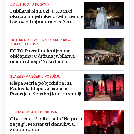
UMJETNOST U POSAVINI
Jubilarni Simpozij u Kornici
okupio umjetnike iz četiri zemlje
i ostavio trajnu umjetničku
baštinu
TRI DANA PJESME, SPORTSKE ZABAVE I
DOMAĆIH OKUSA
FOTO Povratak korijenima i
običajima: Održana jubilarna
manifestacija "Naši dani" u
livanjskom kraju
GLAZBENA VEČER U POSUŠJU
Klapa Merla pobjednica XII.
Festivala klapske pisme u
Posušju u ženskoj konkurenciji
FESTIVAL MLADIH BENDOVA
Otvorena 12. gitarijada "Na putu
za jug", Mostar tri dana živi u
znaku rocka