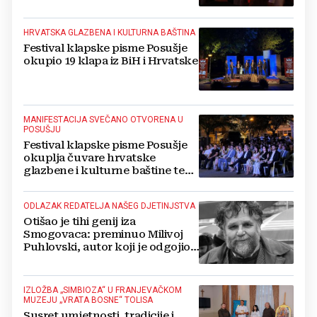
HRVATSKA GLAZBENA I KULTURNA BAŠTINA
Festival klapske pisme Posušje
okupio 19 klapa iz BiH i Hrvatske
MANIFESTACIJA SVEČANO OTVORENA U
POSUŠJU
Festival klapske pisme Posušje
okuplja čuvare hrvatske
glazbene i kulturne baštine te
povezuje hrvatski narod
ODLAZAK REDATELJA NAŠEG DJETINJSTVA
Otišao je tihi genij iza
Smogovaca: preminuo Milivoj
Puhlovski, autor koji je odgojio
generacije
IZLOŽBA „SIMBIOZA“ U FRANJEVAČKOM
MUZEJU „VRATA BOSNE“ TOLISA
Susret umjetnosti, tradicije i