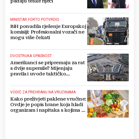
padaju teške riječi
MINISTAR FORTO POTVRDIO
BiH ponudila rješenje Europskoj
komisiji: Profesionalni vozači ne
mogu više čekati
DVOSTRUKA OPASNOST
Amerikanci se pripremaju za rat
s dvije supersile? Mijenjaju
pravila i uvode taktičko
nuklearno oružje
VODIČ ZA PREHRANU NA VRUĆINAMA
Kako preživjeti paklene vrućine:
Ovdje je popis hrane koja hladi
organizam i napitaka s kojima si
činite 'medvjeđu uslugu'