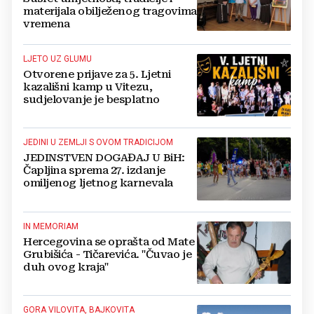
materijala obilježenog tragovima
vremena
LJETO UZ GLUMU
Otvorene prijave za 5. Ljetni
kazališni kamp u Vitezu,
sudjelovanje je besplatno
JEDINI U ZEMLJI S OVOM TRADICIJOM
JEDINSTVEN DOGAĐAJ U BiH:
Čapljina sprema 27. izdanje
omiljenog ljetnog karnevala
IN MEMORIAM
Hercegovina se oprašta od Mate
Grubišića - Tičarevića. "Čuvao je
duh ovog kraja"
GORA VILOVITA, BAJKOVITA