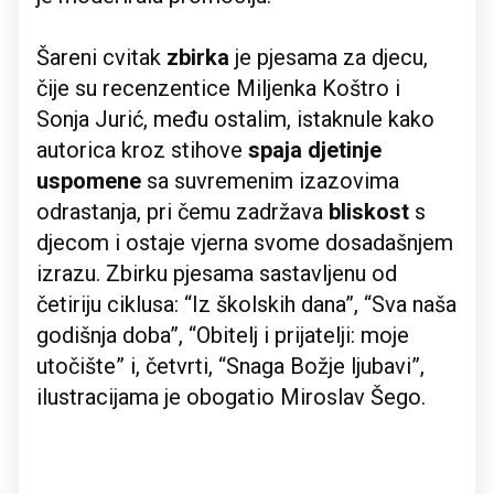
Šareni cvitak
zbirka
je pjesama za djecu,
čije su recenzentice Miljenka Koštro i
Sonja Jurić, među ostalim, istaknule kako
autorica kroz stihove
spaja djetinje
uspomene
sa suvremenim izazovima
odrastanja, pri čemu zadržava
bliskost
s
djecom i ostaje vjerna svome dosadašnjem
izrazu. Zbirku pjesama sastavljenu od
četiriju ciklusa: “Iz školskih dana”, “Sva naša
godišnja doba”, “Obitelj i prijatelji: moje
utočište” i, četvrti, “Snaga Božje ljubavi”,
ilustracijama je obogatio Miroslav Šego.