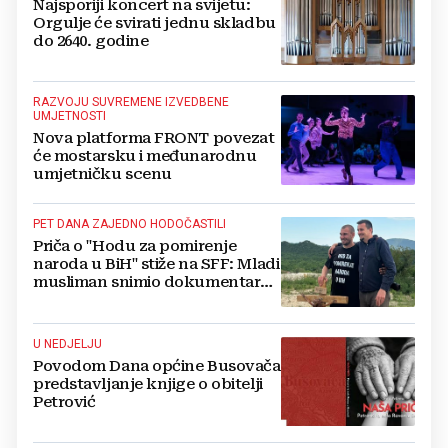
Najsporiji koncert na svijetu:
Orgulje će svirati jednu skladbu
do 2640. godine
RAZVOJU SUVREMENE IZVEDBENE
UMJETNOSTI
Nova platforma FRONT povezat
će mostarsku i međunarodnu
umjetničku scenu
PET DANA ZAJEDNO HODOČASTILI
Priča o "Hodu za pomirenje
naroda u BiH" stiže na SFF: Mladi
musliman snimio dokumentarac
o Josipu Jeliniću
U NEDJELJU
Povodom Dana općine Busovača
predstavljanje knjige o obitelji
Petrović