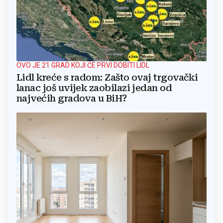
OVO JE 21 GRAD KOJI ĆE PRVI DOBITI LIDL
Lidl kreće s radom: Zašto ovaj trgovački
lanac još uvijek zaobilazi jedan od
najvećih gradova u BiH?