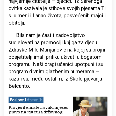
najvjernije čitatelje – dječicu. Iz Šarenoga
cvitka kazivala je stihove svojih pjesama Ti
si u meni i Lanac života, posvećenih majci i
obitelji.
– Bila nam je čast i zadovoljstvo
sudjelovati na promociji knjiga za djecu
Zdravke Mile Marijanović na kojoj su brojni
posjetitelji imali priliku uživati u bogatom
programu. Naši dragi učenici upotpunili su
program divnim glazbenim numerama –
kazali su, među ostalim, iz Škole pjevanja
Belcanto.
Provjerite imate li svaki mjesec
pravo na 720 eura državnog