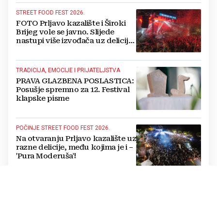
STREET FOOD FEST 2026.
FOTO Prljavo kazalište i Široki
Brijeg vole se javno. Slijede
nastupi više izvođača uz delicije
14 izlagača
TRADICIJA, EMOCIJE I PRIJATELJSTVA
PRAVA GLAZBENA POSLASTICA:
Posušje spremno za 12. Festival
klapske pisme
POČINJE STREET FOOD FEST 2026.
Na otvaranju Prljavo kazalište uz
razne delicije, među kojima je i –
'Pura Moderuša'!
IN MEMORIAM
Odlazak još jednoga
legendarnog hercegovačkog
gangaša: preminuo Jozo