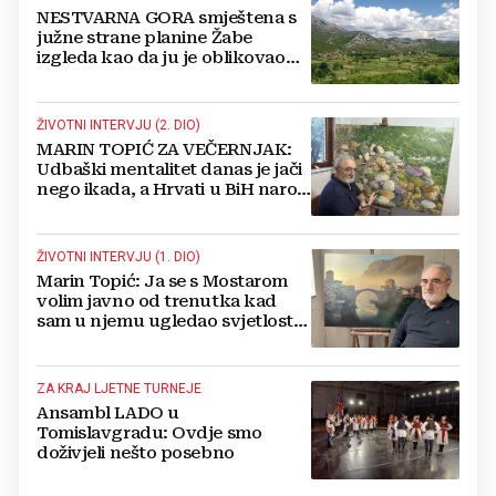
NESTVARNA GORA smještena s
južne strane planine Žabe
izgleda kao da ju je oblikovao
sam Bog
ŽIVOTNI INTERVJU (2. DIO)
MARIN TOPIĆ ZA VEČERNJAK:
Udbaški mentalitet danas je jači
nego ikada, a Hrvati u BiH narod
su u nestajanju!
ŽIVOTNI INTERVJU (1. DIO)
Marin Topić: Ja se s Mostarom
volim javno od trenutka kad
sam u njemu ugledao svjetlost
dana, a tu svjetlost 50 godina
lovim na platnu
ZA KRAJ LJETNE TURNEJE
Ansambl LADO u
Tomislavgradu: Ovdje smo
doživjeli nešto posebno