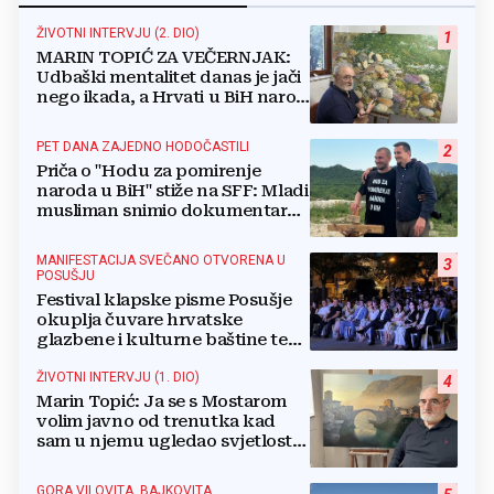
ŽIVOTNI INTERVJU (2. DIO)
1
MARIN TOPIĆ ZA VEČERNJAK:
Udbaški mentalitet danas je jači
nego ikada, a Hrvati u BiH narod
su u nestajanju!
PET DANA ZAJEDNO HODOČASTILI
2
Priča o "Hodu za pomirenje
naroda u BiH" stiže na SFF: Mladi
musliman snimio dokumentarac
o Josipu Jeliniću
MANIFESTACIJA SVEČANO OTVORENA U
3
POSUŠJU
Festival klapske pisme Posušje
okuplja čuvare hrvatske
glazbene i kulturne baštine te
povezuje hrvatski narod
ŽIVOTNI INTERVJU (1. DIO)
4
Marin Topić: Ja se s Mostarom
volim javno od trenutka kad
sam u njemu ugledao svjetlost
dana, a tu svjetlost 50 godina
lovim na platnu
GORA VILOVITA, BAJKOVITA