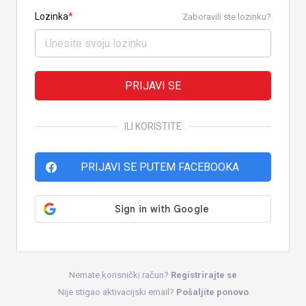
Lozinka
Zaboravili ste lozinku?
PRIJAVI SE
ILI KORISTITE
PRIJAVI SE PUTEM FACEBOOKA
Nemate korisnički račun?
Registrirajte se
Nije stigao aktivacijski email?
Pošaljite ponovo