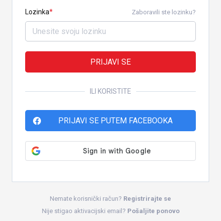
Lozinka
Zaboravili ste lozinku?
PRIJAVI SE
ILI KORISTITE
PRIJAVI SE PUTEM FACEBOOKA
Nemate korisnički račun?
Registrirajte se
Nije stigao aktivacijski email?
Pošaljite ponovo