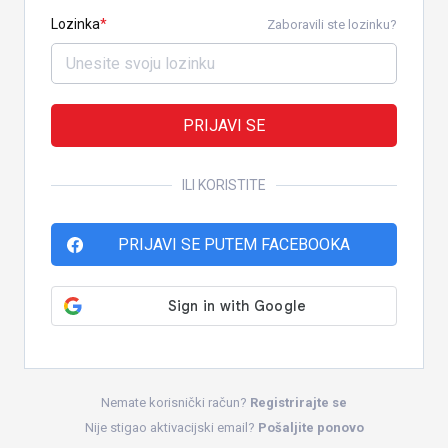
Lozinka
Zaboravili ste lozinku?
PRIJAVI SE
ILI KORISTITE
PRIJAVI SE PUTEM FACEBOOKA
Nemate korisnički račun?
Registrirajte se
Nije stigao aktivacijski email?
Pošaljite ponovo