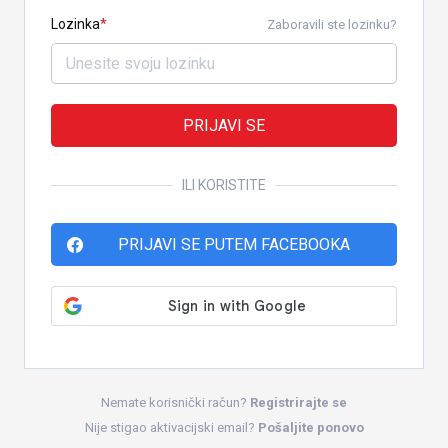
Lozinka
Zaboravili ste lozinku?
PRIJAVI SE
ILI KORISTITE
PRIJAVI SE PUTEM FACEBOOKA
Nemate korisnički račun?
Registrirajte se
Nije stigao aktivacijski email?
Pošaljite ponovo