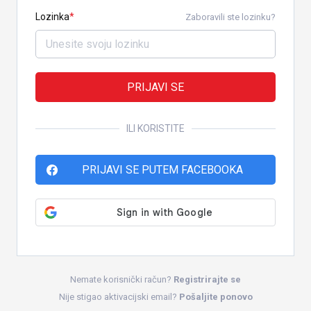
Lozinka
Zaboravili ste lozinku?
PRIJAVI SE
ILI KORISTITE
PRIJAVI SE PUTEM FACEBOOKA
Nemate korisnički račun?
Registrirajte se
Nije stigao aktivacijski email?
Pošaljite ponovo