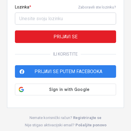
Lozinka
Zaboravili ste lozinku?
PRIJAVI SE
ILI KORISTITE
PRIJAVI SE PUTEM FACEBOOKA
Nemate korisnički račun?
Registrirajte se
Nije stigao aktivacijski email?
Pošaljite ponovo