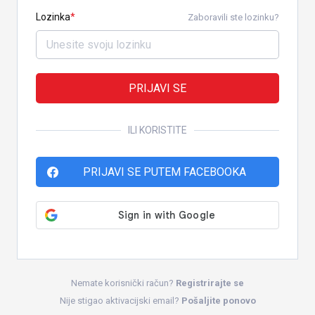
Lozinka
Zaboravili ste lozinku?
PRIJAVI SE
ILI KORISTITE
PRIJAVI SE PUTEM FACEBOOKA
Nemate korisnički račun?
Registrirajte se
Nije stigao aktivacijski email?
Pošaljite ponovo