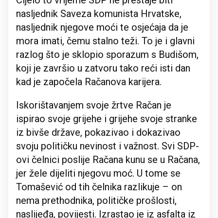
nasljednik Saveza komunista Hrvatske,
nasljednik njegove moći te osjećaja da je
mora imati, čemu stalno teži. To je i glavni
razlog što je sklopio sporazum s Budišom,
koji je završio u zatvoru tako reći isti dan
kad je započela Račanova karijera.
Iskorištavanjem svoje žrtve Račan je
ispirao svoje grijehe i grijehe svoje stranke
iz bivše države, pokazivao i dokazivao
svoju političku nevinost i važnost. Svi SDP-
ovi čelnici poslije Račana kunu se u Račana,
jer žele dijeliti njegovu moć. U tome se
Tomašević od tih čelnika razlikuje – on
nema prethodnika, političke prošlosti,
naslijeđa, povijesti. Izrastao je iz asfalta iz