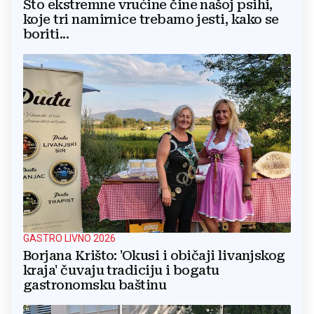
Što ekstremne vrućine čine našoj psihi,
koje tri namirnice trebamo jesti, kako se
boriti...
GASTRO LIVNO 2026
Borjana Krišto: 'Okusi i običaji livanjskog
kraja' čuvaju tradiciju i bogatu
gastronomsku baštinu