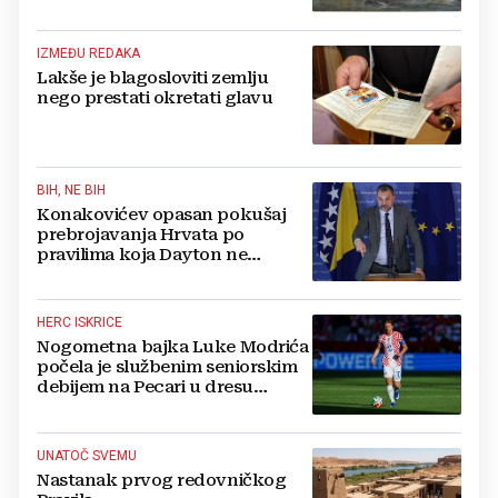
IZMEĐU REDAKA
Lakše je blagosloviti zemlju
nego prestati okretati glavu
BIH, NE BIH
Konakovićev opasan pokušaj
prebrojavanja Hrvata po
pravilima koja Dayton ne
poznaje
HERC ISKRICE
Nogometna bajka Luke Modrića
počela je službenim seniorskim
debijem na Pecari u dresu
mostarskih Plemića!
UNATOČ SVEMU
Nastanak prvog redovničkog