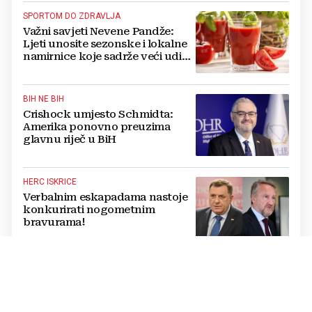
SPORTOM DO ZDRAVLJA
Važni savjeti Nevene Pandže:
Ljeti unosite sezonske i lokalne
namirnice koje sadrže veći udio
vode
BIH NE BIH
Crishock umjesto Schmidta:
Amerika ponovno preuzima
glavnu riječ u BiH
HERC ISKRICE
Verbalnim eskapadama nastoje
konkurirati nogometnim
bravurama!
IZMEĐU REDAKA
Smeće je i ono što trpimo,
opravdavamo i prešućujemo