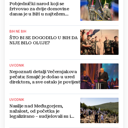
Pobjednički narod koji se
žrtvovao za dvije domovine
danas je u BiH u najtežem
položaju
BIH NE BIH
ŠTO BI SE DOGODILO U BIH DA
NIJE BILO OLUJE?
UVODNIK
Nepoznati detalji Večernjakova
pečata: Smajić je došao u ured
direktora, a sve ostalo je povijest
UVODNIK
Nasilje nad Međugorjem,
nažalost, od početka je
legalizirano – sudjelovali su i
hercegovački biskupi