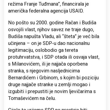
režima Franje Tuđmana”, financirala je
američka federalna agencija USAID.
No pošto su 2000. godine Račan i Budiša
osvojili vlast, njihov savez ne traje dugo,
Budiša napušta Vladu, ali “šteta” je već bila
učinjena – on je SDP-u dao nacionalnu
legitimaciju, oslobodio ga tereta
protuhrvatstva, i SDP otada ili osvaja vlast,
s Milanovićem, ili je najjača oporbena
stranka, s njegovim nasljednicima
Bernardićem i Grbinom, s kojim bi poziciju
druge najjače stranke u zemlji mogao i
izgubiti i prepustiti je novim ljevičarima s
Tomaševićem na čelu.
Cijelo to vrijeme SDP ne prestaje biti