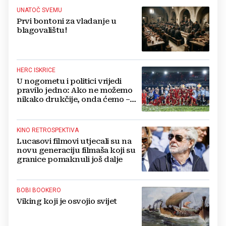
UNATOČ SVEMU
Prvi bontoni za vladanje u
blagovalištu!
HERC ISKRICE
U nogometu i politici vrijedi
pravilo jedno: Ako ne možemo
nikako drukčije, onda ćemo –
pošteno!
KINO RETROSPEKTIVA
Lucasovi filmovi utjecali su na
novu generaciju filmaša koji su
granice pomaknuli još dalje
BOBI BOOKERO
Viking koji je osvojio svijet