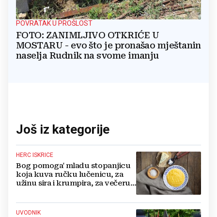
POVRATAK U PROŠLOST
FOTO: ZANIMLJIVO OTKRIĆE U
MOSTARU - evo što je pronašao mještanin
naselja Rudnik na svome imanju
Još iz kategorije
HERC ISKRICE
Bog pomoga' mladu stopanjicu
koja kuva ručku lučenicu, za
užinu sira i krumpira, za večeru
kupusa i mesa!
UVODNIK