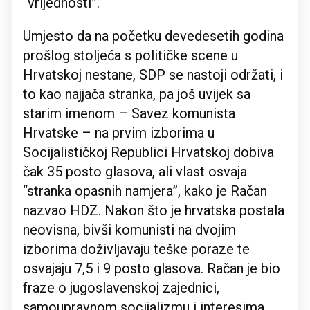
“vrijednosti”.
Umjesto da na početku devedesetih godina
prošlog stoljeća s političke scene u
Hrvatskoj nestane, SDP se nastoji održati, i
to kao najjača stranka, pa još uvijek sa
starim imenom – Savez komunista
Hrvatske – na prvim izborima u
Socijalističkoj Republici Hrvatskoj dobiva
čak 35 posto glasova, ali vlast osvaja
“stranka opasnih namjera”, kako je Račan
nazvao HDZ. Nakon što je hrvatska postala
neovisna, bivši komunisti na dvojim
izborima doživljavaju teške poraze te
osvajaju 7,5 i 9 posto glasova. Račan je bio
fraze o jugoslavenskoj zajednici,
samoupravnom socijalizmu i interesima