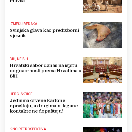
Pravila
IZMEĐU REDAKA
Svinjska glava kao predizborni
vjesnik
BIH, NE BIH
Hrvatski sabor danas na ispitu
odgovornosti prema Hrvatima u
BiH
HERC ISKRICE
Jednima crvene kartone
opraštaju, a drugima ni lagane
kontakte ne dopuštaju!
KINO RETROSPEKTIVA