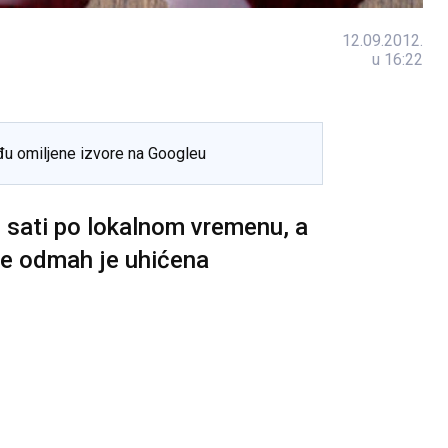
12.09.2012.
u 16:22
đu omiljene izvore na Googleu
sati po lokalnom vremenu, a
e odmah je uhićena