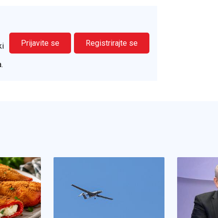
Prijavite se
Registrirajte se
ki
.