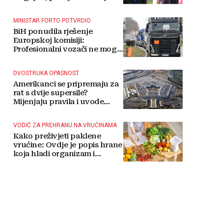
MINISTAR FORTO POTVRDIO
BiH ponudila rješenje
Europskoj komisiji:
Profesionalni vozači ne mogu
više čekati
DVOSTRUKA OPASNOST
Amerikanci se pripremaju za
rat s dvije supersile?
Mijenjaju pravila i uvode
taktičko nuklearno oružje
VODIČ ZA PREHRANU NA VRUĆINAMA
Kako preživjeti paklene
vrućine: Ovdje je popis hrane
koja hladi organizam i
napitaka s kojima si činite
'medvjeđu uslugu'