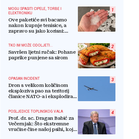
MOGU SPASITI CIPELE, TORBE I
1
ELEKTRONIKU
Ove paketiće svi bacamo
nakon kupnje tenisice, a
zapravo su jako korisni:
Znate li za što služe?
TKO IM MOŽE ODOLJETI...
2
Savršen ljetni ručak: Pohane
paprike punjene sa sirom
OPASAN INCIDENT
3
Dron s velikom količinom
eksploziva pao na teritorij
članice NATO-a i eksplodirao
blizu plinovoda
POSLJEDICE TOPLINSKOG VALA
4
Prof. dr. sc. Dragan Babić za
Večernjak: Što ekstremne
vrućine čine našoj psihi, koje
tri namirnice trebamo jesti,