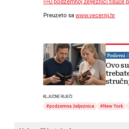
>>U podzemnoj željeznici tisuće p
Preuzeto sa
www.vecernji.hr
Ovo su
trebat
stručn
savjet
KLJUČNE RIJEČI
podzemna željeznica
New York