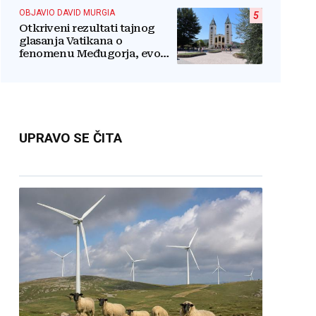
kako se boriti...
OBJAVIO DAVID MURGIA
5
Otkriveni rezultati tajnog
glasanja Vatikana o
fenomenu Međugorja, evo
što misli većina crkevnih
dužnosnika
UPRAVO SE ČITA