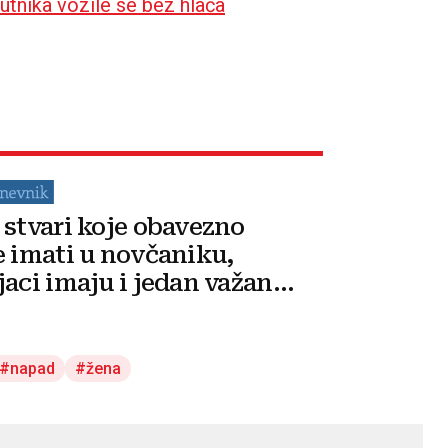
utnika vozile se bez hlača
 stvari koje obavezno
e imati u novčaniku,
jaci imaju i jedan važan
napad
žena