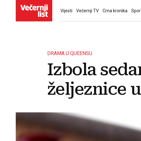
Vijesti
Večernji TV
Crna kronika
Spor
DRAMA U QUEENSU
Izbola sed
željeznice 