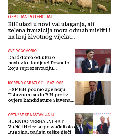
OZBILJAN POTENCIJAL
BiH ulazi u novi val ulaganja, ali
zelena tranzicija mora odmah misliti i
na kraj životnog vijeka
vjetroelektrana
SVE DOGOVORIO
Dalić donio odluku o
nastavku karijere! Poznato
koju reprezentaciju
preuzima
ISCRPNO OBRAZLOŽILI RAZLOGE
HSP BiH podnio apelaciju
Ustavnom sudu BiH protiv
ovjere kandidature Slavena
Kovačevića
OPTUŽBE SE NASTAVLJAJU
BUKNUO VERBALNI RAT
Vučić i Helez se posvađali oko
Bugojna, padaju teške riječi