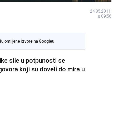
24.05.2011.
u 09:56
đu omiljene izvore na Googleu
ike sile u potpunosti se
ovora koji su doveli do mira u