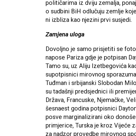
političarima iz dviju zemalja, pon
o sudbini BiH odlučuju zemlje koje 
ni izbliza kao njezini prvi susjedi.
Zamjena uloga
Dovoljno je samo prisjetiti se foto
napose Pariza gdje je potpisan D
Tamo su, uz Aliju Izetbegovića kao
supotpisnici mirovnog sporazuma b
Tuđman i srbijanski Slobodan Miloš
su tadašnji predsjednici ili premij
Država, Francuske, Njemačke, Velike
šesnaest godina potpisnici Dayto
posve marginalizirani oko donošen
primjerice, Turska je kroz Vijeće z
za nadzor provedbe mirovnog spo