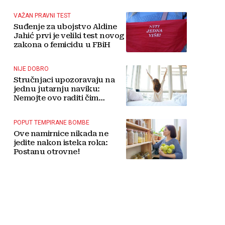
tradicije čini Koćušu
jedinstvenom destinacijom
VAŽAN PRAVNI TEST
Suđenje za ubojstvo Aldine
Jahić prvi je veliki test novog
zakona o femicidu u FBiH
NIJE DOBRO
Stručnjaci upozoravaju na
jednu jutarnju naviku:
Nemojte ovo raditi čim
ustanete
POPUT TEMPIRANE BOMBE
Ove namirnice nikada ne
jedite nakon isteka roka:
Postanu otrovne!