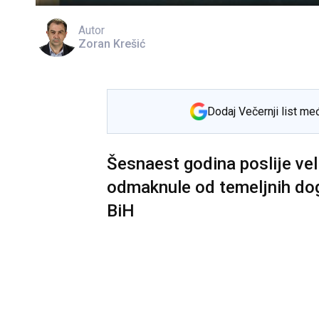
Autor
Zoran Krešić
Dodaj Večernji list me
Šesnaest godina poslije vel
odmaknule od temeljnih dog
BiH