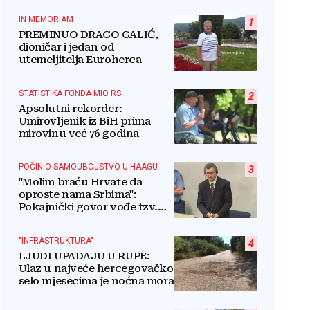
IN MEMORIAM
1
PREMINUO DRAGO GALIĆ,
dioničar i jedan od
utemeljitelja Euroherca
STATISTIKA FONDA MIO RS
2
Apsolutni rekorder:
Umirovljenik iz BiH prima
mirovinu već 76 godina
POČINIO SAMOUBOJSTVO U HAAGU
3
"Molim braću Hrvate da
oproste nama Srbima":
Pokajnički govor vođe tzv.
RSK i danas odzvanja na
obljetnicu Oluje
"INFRASTRUKTURA"
4
LJUDI UPADAJU U RUPE:
Ulaz u najveće hercegovačko
selo mjesecima je noćna mora