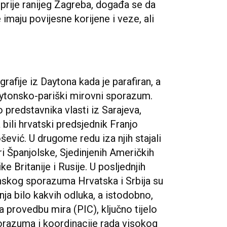
ajprije ranijeg Zagreba, događa se da
imaju povijesne korijene i veze, ali
grafije iz Daytona kada je parafiran, a
aytonsko-pariški mirovni sporazum.
 predstavnika vlasti iz Sarajeva,
ili hrvatski predsjednik Franjo
ević. U drugome redu iza njih stajali
eri Španjolske, Sjedinjenih Američkih
 Britanije i Rusije. U posljednjih
nskog sporazuma Hrvatska i Srbija su
ja bilo kakvih odluka, a istodobno,
a provedbu mira (PIC), ključno tijelo
razuma i koordinacije rada visokog