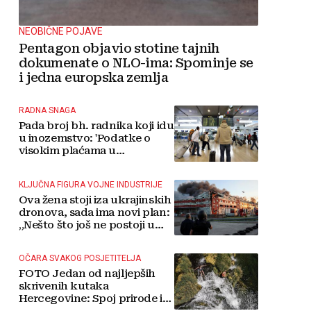
NEOBIČNE POJAVE
Pentagon objavio stotine tajnih
dokumenate o NLO-ima: Spominje se
i jedna europska zemlja
RADNA SNAGA
Pada broj bh. radnika koji idu
u inozemstvo: 'Podatke o
visokim plaćama u
Njemačkoj treba gledati s
rezervom'
KLJUČNA FIGURA VOJNE INDUSTRIJE
Ova žena stoji iza ukrajinskih
dronova, sada ima novi plan:
„Nešto što još ne postoji u
svijetu“
OČARA SVAKOG POSJETITELJA
FOTO Jedan od najljepših
skrivenih kutaka
Hercegovine: Spoj prirode i