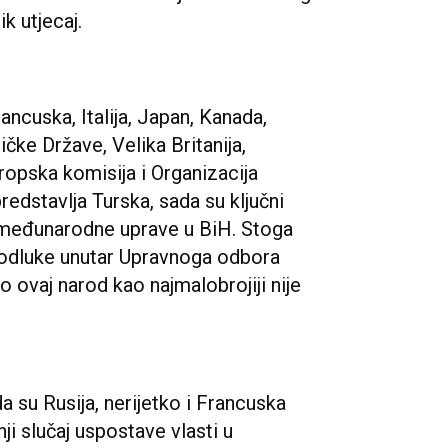
k utjecaj.
ncuska, Italija, Japan, Kanada,
čke Države, Velika Britanija,
ropska komisija i Organizacija
redstavlja Turska, sada su ključni
ka međunarodne uprave u BiH. Stoga
e odluke unutar Upravnoga odbora
no ovaj narod kao najmalobrojiji nije
a su Rusija, nerijetko i Francuska
nji slučaj uspostave vlasti u