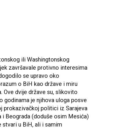
tonskog ili Washingtonskog
jek završavale protivno interesima
 dogodilo se upravo oko
orazum o BiH kao države i miru
a. Ove dvije države su, slikovito
, no godinama je njihova uloga posve
oj prokazivačkoj politici iz Sarajeva
ba i Beograda (doduše osim Mesića)
 stvari u BiH, ali i samim