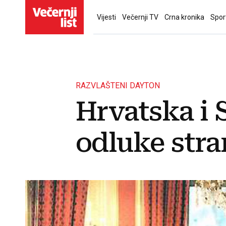
Vijesti
Večernji TV
Crna kronika
Spor
RAZVLAŠTENI DAYTON
Hrvatska i 
odluke stra