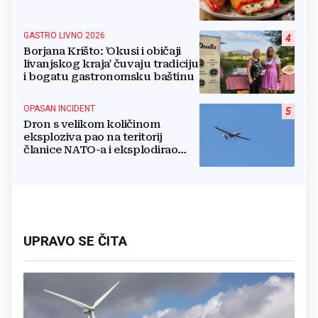
GASTRO LIVNO 2026
4
Borjana Krišto: 'Okusi i običaji
livanjskog kraja' čuvaju tradiciju
i bogatu gastronomsku baštinu
OPASAN INCIDENT
5
Dron s velikom količinom
eksploziva pao na teritorij
članice NATO-a i eksplodirao
blizu plinovoda
UPRAVO SE ČITA