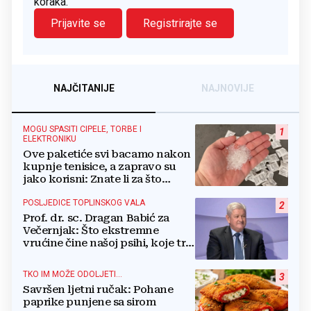
koraka.
Prijavite se
Registrirajte se
NAJČITANIJE
NAJNOVIJE
MOGU SPASITI CIPELE, TORBE I
1
ELEKTRONIKU
Ove paketiće svi bacamo nakon
kupnje tenisice, a zapravo su
jako korisni: Znate li za što
služe?
POSLJEDICE TOPLINSKOG VALA
2
Prof. dr. sc. Dragan Babić za
Večernjak: Što ekstremne
vrućine čine našoj psihi, koje tri
namirnice trebamo jesti, kako se
boriti...
TKO IM MOŽE ODOLJETI...
3
Savršen ljetni ručak: Pohane
paprike punjene sa sirom