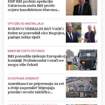
HSP BiH podnio apelaciju
Ustavnom sudu BiH protiv
ovjere kandidature Slavena
Kovačevića
OPTUŽBE SE NASTAVLJAJU
BUKNUO VERBALNI RAT Vučić i
Helez se posvađali oko Bugojna,
padaju teške riječi
MINISTAR FORTO POTVRDIO
BiH ponudila rješenje Europskoj
komisiji: Profesionalni vozači ne
mogu više čekati
DVOSTRUKA OPASNOST
Amerikanci se pripremaju za rat
s dvije supersile? Mijenjaju
pravila i uvode taktičko
nuklearno oružje