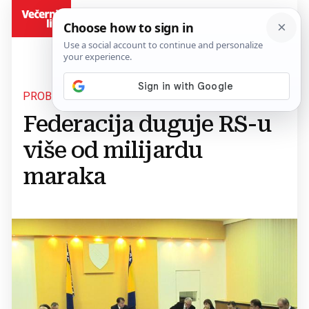
BiH
PROBLEM RASPODJELE
Federacija duguje RS-u
više od milijardu
maraka