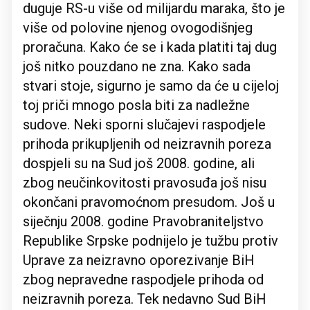
duguje RS-u više od milijardu maraka, što je
više od polovine njenog ovogodišnjeg
proračuna. Kako će se i kada platiti taj dug
još nitko pouzdano ne zna. Kako sada
stvari stoje, sigurno je samo da će u cijeloj
toj priči mnogo posla biti za nadležne
sudove. Neki sporni slučajevi raspodjele
prihoda prikupljenih od neizravnih poreza
dospjeli su na Sud još 2008. godine, ali
zbog neučinkovitosti pravosuđa još nisu
okončani pravomoćnom presudom. Još u
siječnju 2008. godine Pravobraniteljstvo
Republike Srpske podnijelo je tužbu protiv
Uprave za neizravno oporezivanje BiH
zbog nepravedne raspodjele prihoda od
neizravnih poreza. Tek nedavno Sud BiH