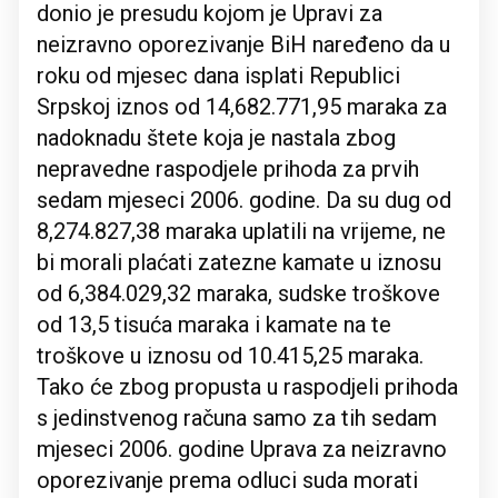
donio je presudu kojom je Upravi za
neizravno oporezivanje BiH naređeno da u
roku od mjesec dana isplati Republici
Srpskoj iznos od 14,682.771,95 maraka za
nadoknadu štete koja je nastala zbog
nepravedne raspodjele prihoda za prvih
sedam mjeseci 2006. godine. Da su dug od
8,274.827,38 maraka uplatili na vrijeme, ne
bi morali plaćati zatezne kamate u iznosu
od 6,384.029,32 maraka, sudske troškove
od 13,5 tisuća maraka i kamate na te
troškove u iznosu od 10.415,25 maraka.
Tako će zbog propusta u raspodjeli prihoda
s jedinstvenog računa samo za tih sedam
mjeseci 2006. godine Uprava za neizravno
oporezivanje prema odluci suda morati