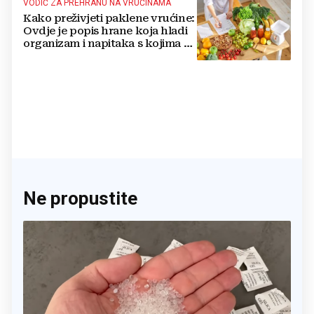
VODIČ ZA PREHRANU NA VRUĆINAMA
Kako preživjeti paklene vrućine:
Ovdje je popis hrane koja hladi
organizam i napitaka s kojima si
činite 'medvjeđu uslugu'
Ne propustite