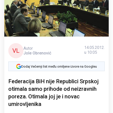
14.05.2012.
Autor
VL
u 10:05
Jole Obrenović
Dodaj Večernji list među omiljene izvore na Googleu
Federacija BiH nije Republici Srpskoj
otimala samo prihode od neizravnih
poreza. Otimala joj je i novac
umirovljenika