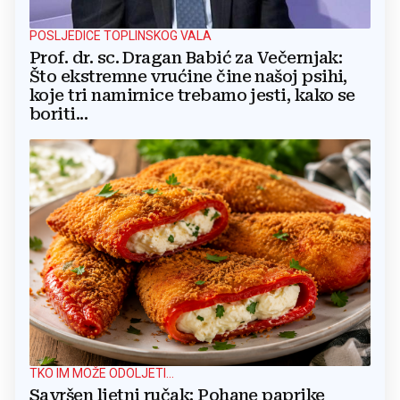
POSLJEDICE TOPLINSKOG VALA
Prof. dr. sc. Dragan Babić za Večernjak:
Što ekstremne vrućine čine našoj psihi,
koje tri namirnice trebamo jesti, kako se
boriti...
TKO IM MOŽE ODOLJETI...
Savršen ljetni ručak: Pohane paprike