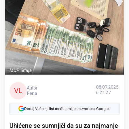
MUP Srbija
08.07.2025.
Autor
VL
u 21:27
Fena
Dodaj Večernji list među omiljene izvore na Googleu
Uhićene se sumnjiči da su za najmanje