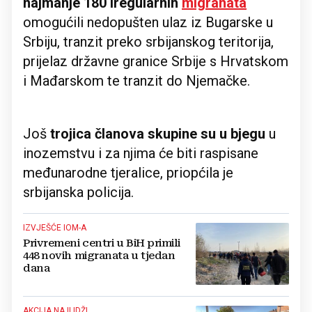
najmanje 180 iregularnih
migranata
omogućili nedopušten ulaz iz Bugarske u
Srbiju, tranzit preko srbijanskog teritorija,
prijelaz državne granice Srbije s Hrvatskom
i Mađarskom te tranzit do Njemačke.
Još
trojica članova skupine su u bjegu
u
inozemstvu i za njima će biti raspisane
međunarodne tjeralice, priopćila je
srbijanska policija.
IZVJEŠĆE IOM-A
Privremeni centri u BiH primili
448 novih migranata u tjedan
dana
AKCIJA NA ILIDŽI