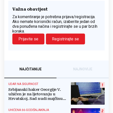
Važna obavijest
Za komentiranje je potrebna prijava/registracija.
Ako nemate korisnički račun, izaberite jedan od
dva ponuđena načina i registrirajte se u par brzih
koraka.
Prijavite se
Registrirajte se
NAJČITANIJE
NAJNOVIJE
UDAR NA SIGURNOST
1
Srbijanski haker Georgije V.
uhićen je na ljetovanju u
Hrvatskoj. Sad nudi majčinu
kuću za slobodu
UHIĆENA 66-GODIŠNJAKINJA
2