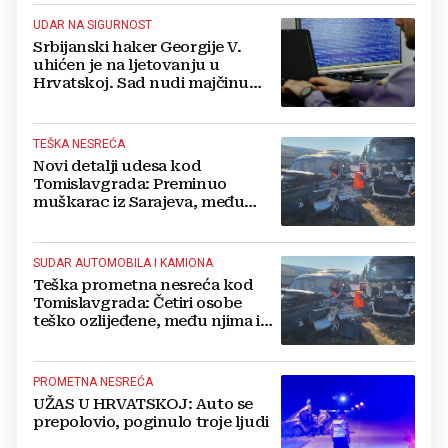
UDAR NA SIGURNOST
Srbijanski haker Georgije V.
uhićen je na ljetovanju u
Hrvatskoj. Sad nudi majčinu
kuću za slobodu
TEŠKA NESREĆA
Novi detalji udesa kod
Tomislavgrada: Preminuo
muškarac iz Sarajeva, među
ozlijeđenima i beba
SUDAR AUTOMOBILA I KAMIONA
Teška prometna nesreća kod
Tomislavgrada: Četiri osobe
teško ozlijeđene, među njima i
beba
PROMETNA NESREĆA
UŽAS U HRVATSKOJ: Auto se
prepolovio, poginulo troje ljudi