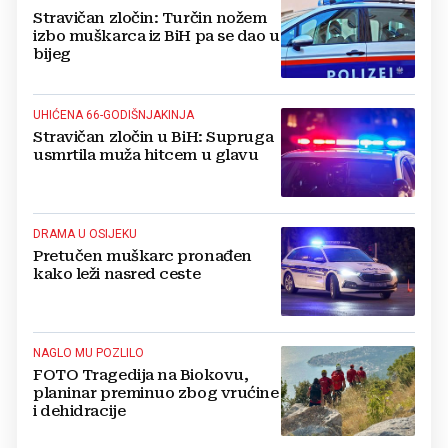
Stravičan zločin: Turčin nožem
izbo muškarca iz BiH pa se dao u
bijeg
UHIĆENA 66-GODIŠNJAKINJA
Stravičan zločin u BiH: Supruga
usmrtila muža hitcem u glavu
DRAMA U OSIJEKU
Pretučen muškarc pronađen
kako leži nasred ceste
NAGLO MU POZLILO
FOTO Tragedija na Biokovu,
planinar preminuo zbog vrućine
i dehidracije