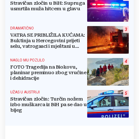
Stravičan zločin u BiH: Supruga
usmrtila muža hitcem u glavu
DRAMATIČNO
3
VATRA SE PRIBLIŽILA KUĆAMA:
Buktinja u Hercegovini prijeti
selu, vatrogasci i mještani u
borbi s vatrenim paklom!
NAGLO MU POZLILO
4
FOTO Tragedija na Biokovu,
planinar preminuo zbog vrućine
i dehidracije
UŽAS U AUSTRIJI
5
Stravičan zločin: Turčin nožem
izbo muškarca iz BiH pa se dao u
bijeg