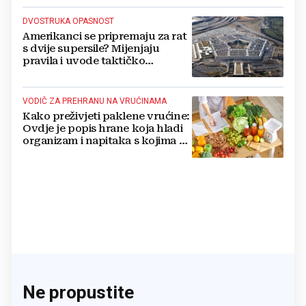
DVOSTRUKA OPASNOST
Amerikanci se pripremaju za rat
s dvije supersile? Mijenjaju
pravila i uvode taktičko
nuklearno oružje
VODIČ ZA PREHRANU NA VRUĆINAMA
Kako preživjeti paklene vrućine:
Ovdje je popis hrane koja hladi
organizam i napitaka s kojima si
činite 'medvjeđu uslugu'
Ne propustite