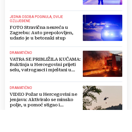
JEDNA OSOBA POGINULA, DVIJE
OZLIJEĐENE
FOTO Stravična nesreća u
Zagrebu: Auto prepolovljen,
udario je u betonski stup
DRAMATIČNO
VATRA SE PRIBLIŽILA KUĆAMA:
Buktinja u Hercegovini prijeti
selu, vatrogasci i mještani u
borbi s vatrenim paklom!
DRAMATIČNO
VIDEO Požar u Hercegovini ne
jenjava: Aktiviralo se minsko
polje, u pomoć stigao i
helikopter
SVE ZBOG 50 KM
Policajac u BiH optužen da je