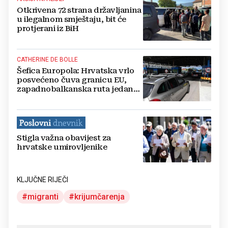
Otkrivena 72 strana državljanina
u ilegalnom smještaju, bit će
protjerani iz BiH
CATHERINE DE BOLLE
Šefica Europola: Hrvatska vrlo
posvećeno čuva granicu EU,
zapadnobalkanska ruta jedan
od prioriteta
Stigla važna obavijest za
hrvatske umirovljenike
KLJUČNE RIJEČI
migranti
krijumčarenja