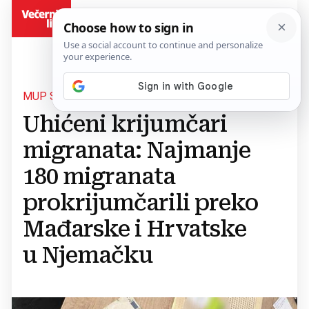
BiH
MUP SRBIJE
Uhićeni krijumčari
migranata: Najmanje
180 migranata
prokrijumčarili preko
Mađarske i Hrvatske
u Njemačku