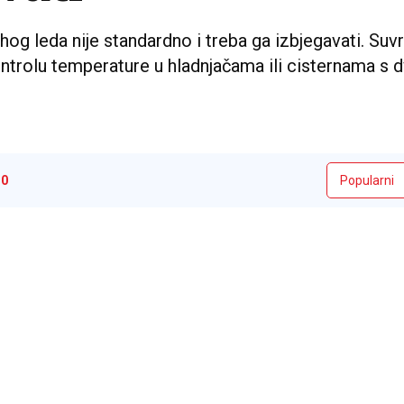
g leda nije standardno i treba ga izbjegavati. Suv
ntrolu temperature u hladnjačama ili cisternama s 
i
0