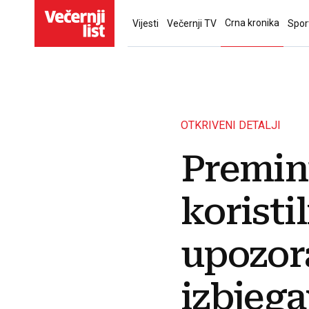
Crna kronika
Vijesti
Večernji TV
Spor
OTKRIVENI DETALJI
Preminu
koristi
upozor
izbjega