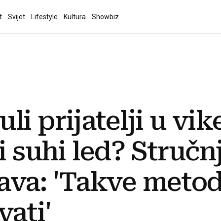
t
Svijet
Lifestyle
Kultura
Showbiz
li prijatelji u vik
li suhi led? Stručn
ava: 'Takve metod
vati'