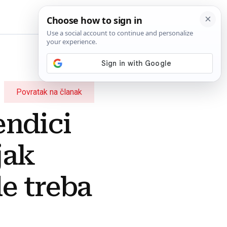
BiH
Povratak na članak
endici
jak
e treba