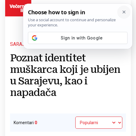
BiH
SARAJEVO
Povratak na članak
Poznat identitet
muškarca koji je ubijen
u Sarajevu, kao i
napadača
Komentari
0