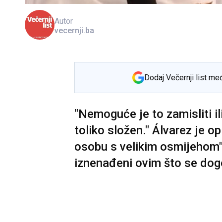
Autor
vecernji.ba
Dodaj Večernji list me
"Nemoguće je to zamisliti ili
toliko složen." Álvarez je o
osobu s velikim osmijehom"
iznenađeni ovim što se dogo