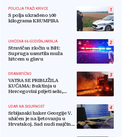
POLICIJA TRAŽI KRIVCE
1
S polja ukradeno 500
kilograma KRUMPIRA
UHIĆENA 66-GODIŠNJAKINJA
2
Stravičan zločin u BiH:
Supruga usmrtila muža
hitcem u glavu
DRAMATIČNO
3
VATRA SE PRIBLIŽILA
KUĆAMA: Buktinja u
Hercegovini prijeti selu,
vatrogasci i mještani u borbi
s vatrenim paklom!
UDAR NA SIGURNOST
4
Srbijanski haker Georgije V.
uhićen je na ljetovanju u
Hrvatskoj. Sad nudi majčinu
kuću za slobodu