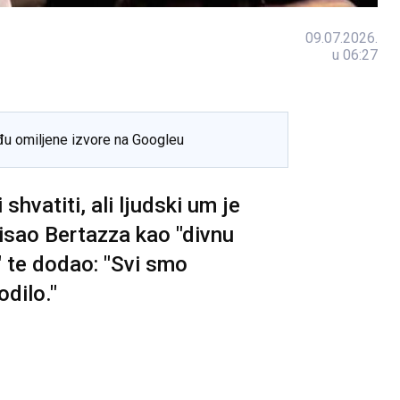
09.07.2026.
u 06:27
đu omiljene izvore na Googleu
 shvatiti, ali ljudski um je
pisao Bertazza kao "divnu
 te dodao: "Svi smo
dilo."