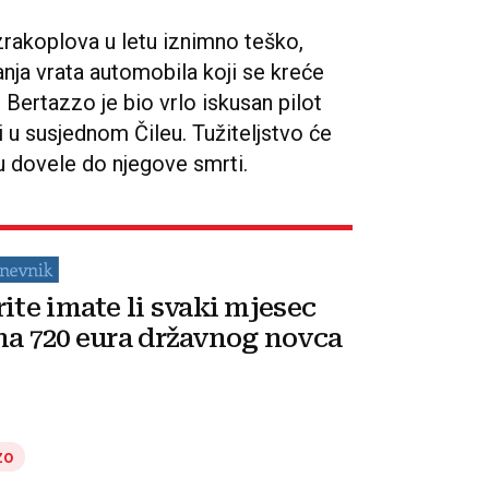
 zrakoplova u letu iznimno teško,
nja vrata automobila koji se kreće
Bertazzo je bio vrlo iskusan pilot
 i u susjednom Čileu. Tužiteljstvo će
su dovele do njegove smrti.
rite imate li svaki mjesec
na 720 eura državnog novca
zo