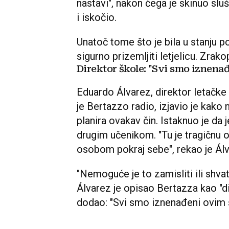
nastavi", nakon čega je skinuo sluš
i iskočio.
Unatoč tome što je bila u stanju p
sigurno prizemljiti letjelicu. Zrak
Direktor škole: "Svi smo iznena
Eduardo Álvarez, direktor letačke
je Bertazzo radio, izjavio je kako n
planira ovakav čin. Istaknuo je da 
drugim učenikom. "Tu je tragičnu 
osobom pokraj sebe", rekao je Álv
"Nemoguće je to zamisliti ili shvatit
Álvarez je opisao Bertazza kao "d
dodao: "Svi smo iznenađeni ovim 