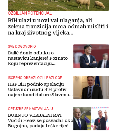
OZBILJAN POTENCIJAL
BiH ulazi u novi val ulaganja, ali
zelena tranzicija mora odmah misliti i
na kraj životnog vijeka
vjetroelektrana
SVE DOGOVORIO
Dalić donio odluku o
nastavku karijere! Poznato
koju reprezentaciju
preuzima
ISCRPNO OBRAZLOŽILI RAZLOGE
HSP BiH podnio apelaciju
Ustavnom sudu BiH protiv
ovjere kandidature Slavena
Kovačevića
OPTUŽBE SE NASTAVLJAJU
BUKNUO VERBALNI RAT
Vučić i Helez se posvađali oko
Bugojna, padaju teške riječi