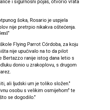
alice i sigurnosni pojas, otvorio vrata
otpunog šoka, Rosario je uspjela
oplov nije pretrpio nikakva oštećenja.
đeni"
 škole Flying Parrot Córdoba, za koju
išta nije upućivalo na to da pilot
je Bertazzo ranije istog dana letio s
odluku donio u zrakoplovu, s drugom
arez.
i, ali ljudski um je toliko složen."
ivnu osobu s velikim osmijehom" te
što se dogodilo."