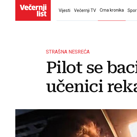
Crna kronika
Vijesti
Večernji TV
Spor
STRAŠNA NESREĆA
Pilot se bac
učenici rek