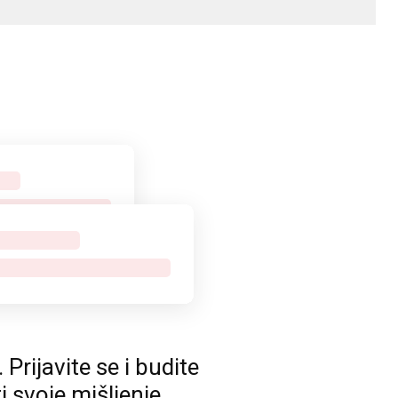
rijavite se i budite
ti svoje mišljenje.