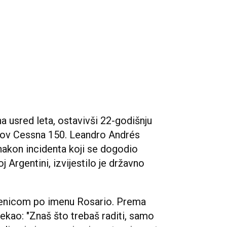
na usred leta, ostavivši 22-godišnju
lov Cessna 150. Leandro Andrés
nakon incidenta koji se dogodio
j Argentini, izvijestilo je državno
čenicom po imenu Rosario. Prema
 rekao: "Znaš što trebaš raditi, samo