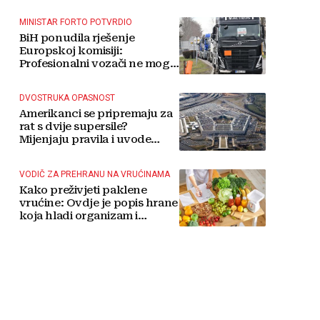
MINISTAR FORTO POTVRDIO
BiH ponudila rješenje
Europskoj komisiji:
Profesionalni vozači ne mogu
više čekati
DVOSTRUKA OPASNOST
Amerikanci se pripremaju za
rat s dvije supersile?
Mijenjaju pravila i uvode
taktičko nuklearno oružje
VODIČ ZA PREHRANU NA VRUĆINAMA
Kako preživjeti paklene
vrućine: Ovdje je popis hrane
koja hladi organizam i
napitaka s kojima si činite
'medvjeđu uslugu'