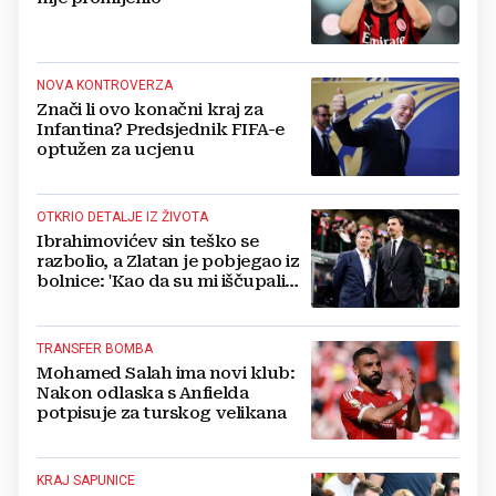
NOVA KONTROVERZA
Znači li ovo konačni kraj za
Infantina? Predsjednik FIFA-e
optužen za ucjenu
OTKRIO DETALJE IZ ŽIVOTA
Ibrahimovićev sin teško se
razbolio, a Zlatan je pobjegao iz
bolnice: 'Kao da su mi iščupali
srce'
TRANSFER BOMBA
Mohamed Salah ima novi klub:
Nakon odlaska s Anfielda
potpisuje za turskog velikana
KRAJ SAPUNICE