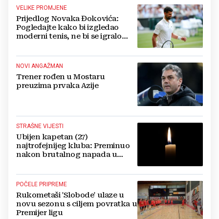
VELIKE PROMJENE
Prijedlog Novaka Đokovića:
Pogledajte kako bi izgledao
moderni tenis, ne bi se igralo
dulje od dva sata
NOVI ANGAŽMAN
Trener rođen u Mostaru
preuzima prvaka Azije
STRAŠNE VIJESTI
Ubijen kapetan (27)
najtrofejnijeg kluba: Preminuo
nakon brutalnog napada u
blizini svoje kuće
POČELE PRIPREME
Rukometaši 'Slobode' ulaze u
novu sezonu s ciljem povratka u
Premijer ligu