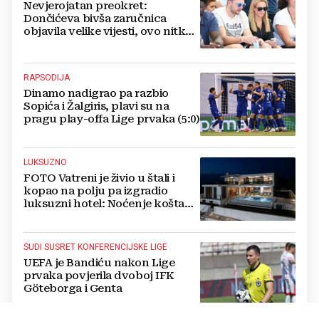
Nevjerojatan preokret:
Dončićeva bivša zaručnica
objavila velike vijesti, ovo nitko
nije očekivao!
RAPSODIJA
Dinamo nadigrao pa razbio
Sopića i Žalgiris, plavi su na
pragu play-offa Lige prvaka (5:0)
LUKSUZNO
FOTO Vatreni je živio u štali i
kopao na polju pa izgradio
luksuzni hotel: Noćenje košta
1200 eura
SUDI SUSRET KONFERENCIJSKE LIGE
UEFA je Bandiću nakon Lige
prvaka povjerila dvoboj IFK
Göteborga i Genta