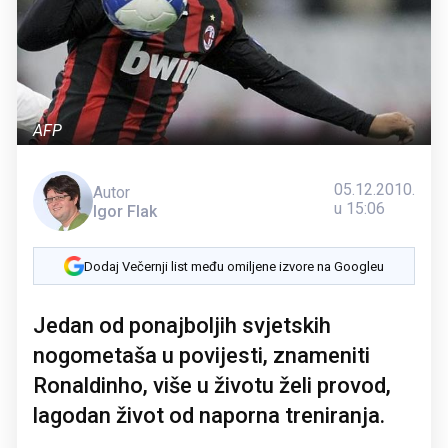
AFP
05.12.2010.
Autor
u 15:06
Igor Flak
Dodaj Večernji list među omiljene izvore na Googleu
Jedan od ponajboljih svjetskih
nogometaša u povijesti, znameniti
Ronaldinho, više u životu želi provod,
lagodan život od naporna treniranja.