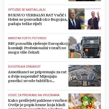
OPTUŽBE SE NASTAVLJAJU
BUKNUO VERBALNI RAT Vučić i
Helez se posvađali oko Bugojna,
padaju teške riječi
MINISTAR FORTO POTVRDIO
BiH ponudila rješenje Europskoj
komisiji: Profesionalni vozači ne
mogu više čekati
DVOSTRUKA OPASNOST
Amerikanci se pripremaju za rat
s dvije supersile? Mijenjaju
pravila i uvode taktičko
nuklearno oružje
VODIČ ZA PREHRANU NA VRUĆINAMA
Kako preživjeti paklene vrućine:
Ovdje je popis hrane koja hladi