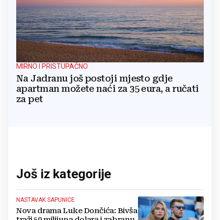
MIRNO I PRISTUPAČNO
Na Jadranu još postoji mjesto gdje
apartman možete naći za 35 eura, a ručati
za pet
Još iz kategorije
NASTAVAK SAPUNICE
Nova drama Luke Dončića: Bivša
traži 50 milijuna dolara i zabranu