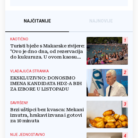
NAJČITANIJE
NAJNOVIJE
KAOTIČNO
1
Turisti bježe s Makarske rivijere:
"Ovo je dno dna, od rezervacija
do kukuruza. U ovom kaosu
ostajem dan i bježim"
VLADAJUĆA STRANKA
2
EKSKLUZIVNO: DONOSIMO
IMENA KANDIDATA HDZ-A BIH
ZA IZBORE U LISTOPADU
SAVRŠENI!
3
Brzi uštipci bez kvasca: Mekani
iznutra, hrskavi izvana i gotovi
za 10 minuta
NIJE JEDNOSTAVNO
4