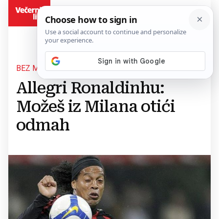
BiH
BEZ MILOSTI
Allegri Ronaldinhu:
Možeš iz Milana otići
odmah