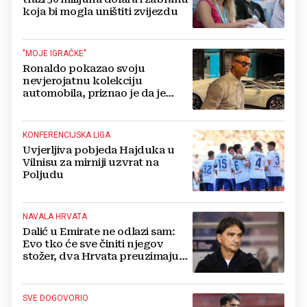
koja bi mogla uništiti zvijezdu
"MOJE IGRAČKE"
Ronaldo pokazao svoju
nevjerojatnu kolekciju
automobila, priznao je da je
prestao brojiti koliko ih ima!
KONFERENCIJSKA LIGA
Uvjerljiva pobjeda Hajduka u
Vilnisu za mirniji uzvrat na
Poljudu
NAVALA HRVATA
Dalić u Emirate ne odlazi sam:
Evo tko će sve činiti njegov
stožer, dva Hrvata preuzimaju
druge ključne funkcije
SVE DOGOVORIO