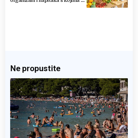
organizam i napitaka s kojima si
činite 'medvjeđu uslugu'
Ne propustite