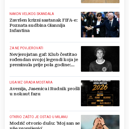
NAKON VELIKOG SKANDALA
Završen krizni sastanak FIFA-e:
Poznata sudbina Giannija
Infantina
ZA NE POVJEROVATI
Nevjerojatan gaf: Klub čestitao
rođendan svojoj legendi koja je
preminula prije pola godine:
'Neka ovaj novi ciklus...'
LIGA MZ GRADA MOSTARA
Avenija, Jasenica i Rudnik prošli
u nokaut fazu
OTKRIO ZAŠTO JE OSTAO U MILANU
Modrić otvorio dušu: 'Moj san se
nije promijenio'