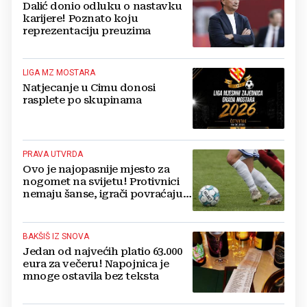
Dalić donio odluku o nastavku
karijere! Poznato koju
reprezentaciju preuzima
LIGA MZ MOSTARA
Natjecanje u Cimu donosi
rasplete po skupinama
PRAVA UTVRDA
Ovo je najopasnije mjesto za
nogomet na svijetu! Protivnici
nemaju šanse, igrači povraćaju,
bore za zrak...
BAKŠIŠ IZ SNOVA
Jedan od najvećih platio 63.000
eura za večeru! Napojnica je
mnoge ostavila bez teksta