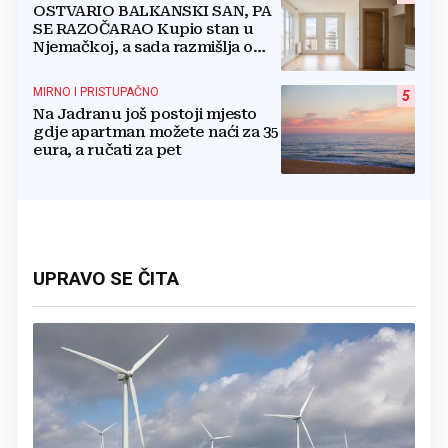
OSTVARIO BALKANSKI SAN, PA
SE RAZOČARAO Kupio stan u
Njemačkoj, a sada razmišlja o
povratku
MIRNO I PRISTUPAČNO
5
Na Jadranu još postoji mjesto
gdje apartman možete naći za 35
eura, a ručati za pet
UPRAVO SE ČITA