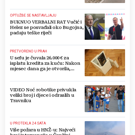
OPTUŽBE SE NASTAVLJAJU
BUKNUO VERBALNI RAT Vučić i
Helez se posvađali oko Bugojna,
padaju teške riječi
PRETVORENO U PRAH
U sefu je čuvala 26.000 € za
isplatu kredita za kuću: Nakon
mjesec dana ga je otvorila,
pozlilo joj je
VIDEO Noć robotike privukla
veliki broj i djece i odraslih u
Travniku
U PROTEKLA 24 SATA
Više požara u HNŽ-u: Najveći