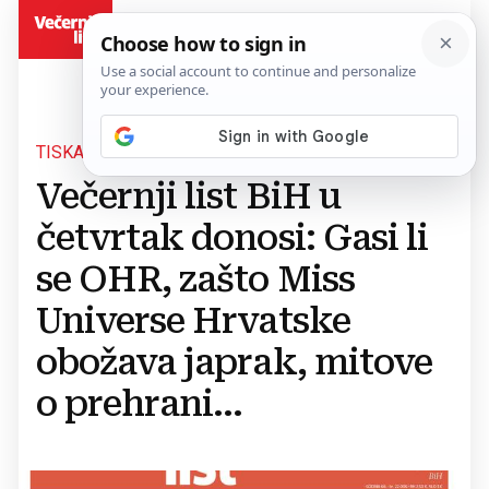
BiH
TISKANO IZDANJE, 14. SVIBNJA
Večernji list BiH u
četvrtak donosi: Gasi li
se OHR, zašto Miss
Universe Hrvatske
obožava japrak, mitove
o prehrani...