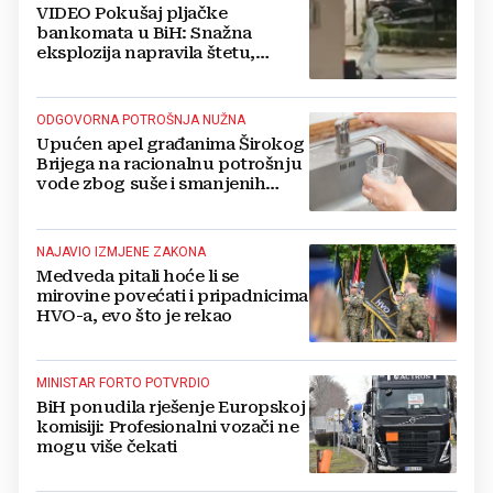
VIDEO Pokušaj pljačke
bankomata u BiH: Snažna
eksplozija napravila štetu,
stanari natjerali pljačkaše u bijeg
ODGOVORNA POTROŠNJA NUŽNA
Upućen apel građanima Širokog
Brijega na racionalnu potrošnju
vode zbog suše i smanjenih
zaliha
NAJAVIO IZMJENE ZAKONA
Medveda pitali hoće li se
mirovine povećati i pripadnicima
HVO-a, evo što je rekao
MINISTAR FORTO POTVRDIO
BiH ponudila rješenje Europskoj
komisiji: Profesionalni vozači ne
mogu više čekati