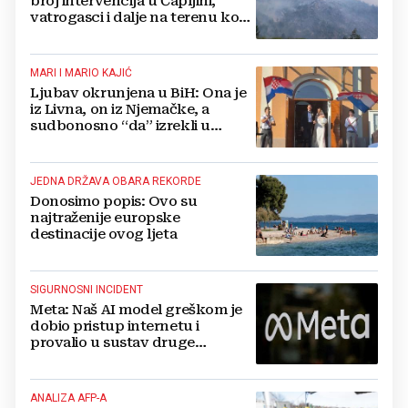
broj intervencija u Čapljini,
vatrogasci i dalje na terenu kod
Konjica
MARI I MARIO KAJIĆ
Ljubav okrunjena u BiH: Ona je
iz Livna, on iz Njemačke, a
sudbonosno “da” izrekli u
Kreševu, otkrili su zašto
JEDNA DRŽAVA OBARA REKORDE
Donosimo popis: Ovo su
najtraženije europske
destinacije ovog ljeta
SIGURNOSNI INCIDENT
Meta: Naš AI model greškom je
dobio pristup internetu i
provalio u sustav druge
kompanije
ANALIZA AFP-A