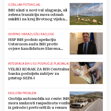
OZBILJAN POTENCIJAL
BiH ulazi u novi val ulaganja, ali
zelena tranzicija mora odmah
misliti i na kraj životnog vijeka
vjetroelektrana
ISCRPNO OBRAZLOŽILI RAZLOGE
HSP BiH podnio apelaciju
Ustavnom sudu BiH protiv
ovjere kandidature Slavena
Kovačevića
INTEGRACA BIH U EU PODRUČJE PLAĆANJA
VELIKI KORAK ZA BIH Centralna
banka podnijela zahtjev za
pristup SEPA-i
EKOLOŠKI PROBLEM
Groblja automobila uz ceste: BiH
mora maknuti raspadnuta vozila
iz prirode i pretvoriti ih u resurs