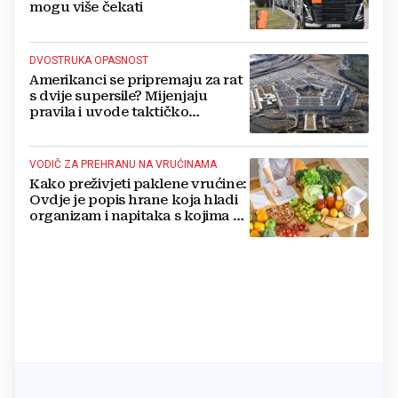
mogu više čekati
DVOSTRUKA OPASNOST
Amerikanci se pripremaju za rat
s dvije supersile? Mijenjaju
pravila i uvode taktičko
nuklearno oružje
VODIČ ZA PREHRANU NA VRUĆINAMA
Kako preživjeti paklene vrućine:
Ovdje je popis hrane koja hladi
organizam i napitaka s kojima si
činite 'medvjeđu uslugu'