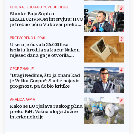
GENERAL ZBORA U POVODU OLUJE
2
Stanko Baja Sopta u
EKSKLUZIVNOM intervjuu: HVO
je trebao ući u Vukovar preko
Marinaca, Bogdanovaca i
Bršadina
PRETVORENO U PRAH
3
U sefu je čuvala 26.000 € za
isplatu kredita za kuću: Nakon
mjesec dana ga je otvorila,
pozlilo joj je
OPĆE ZNANJE
4
"Dragi Nedime, što ja znam kad
je Velika Gospa?: Sladić najavio
prognozu pa dobio kritike
ANALIZA AFP-A
5
Kako se EU rješava ruskog plina
preko BiH: Važna uloga Južne
interkonekcije