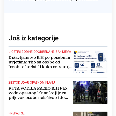
Još iz kategorije
U ČETIRI GODINE ODOBRENA 43 ZAHTJEVA
Državljanstvo BiH po posebnim
uvjetima: Tko su osobe od
"osobite koristi" i kako ostvaruju
to pravo?
ŽESTOK UDAR OPASNOM KLANU
RUTA VODILA PREKO BIH Pao
vođa opasnog klana koji je za
prijevoz osobe nalaćivao i do
10.000 eura
PREPALI SE