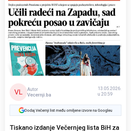
13.05.2026.
Autor
VL
u 20:59
Vecernji.ba
Dodaj Večernji list među omiljene izvore na Googleu
Tiskano izdanje Večernjeg lista BiH za