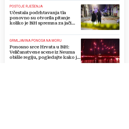
POSTOJE RJEŠENJA
Učestala podrhtavanja tla
ponovno su otvorila pitanje
koliko je BiH spremna za jači
potres
GRMLJAVINA PONOSA NA MORU
Ponosno srce Hrvata u BiH:
Veličanstvene scene iz Neuma
obišle regiju, pogledajte kako je
proslavljena "Oluja"
POVESTI RAČUNA O OVOM...
BiH ima sustave za prikupljanje
električnog i elektroničkog
otpada, ali je nedovoljna svijest
najveći problem
POTPISANI UGOVORI
Austrijski investitor gradi novu
TVORNICU u BiH na parceli od
3.500 kvadrata