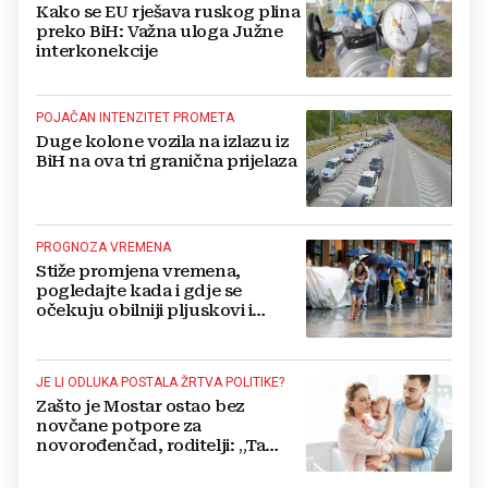
Kako se EU rješava ruskog plina
preko BiH: Važna uloga Južne
interkonekcije
POJAČAN INTENZITET PROMETA
Duge kolone vozila na izlazu iz
BiH na ova tri granična prijelaza
PROGNOZA VREMENA
Stiže promjena vremena,
pogledajte kada i gdje se
očekuju obilniji pljuskovi i
grmljavina
JE LI ODLUKA POSTALA ŽRTVA POLITIKE?
Zašto je Mostar ostao bez
novčane potpore za
novorođenčad, roditelji: „Ta
pomoć nam je itekako
potrebna“