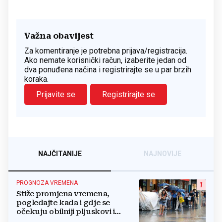
Važna obavijest
Za komentiranje je potrebna prijava/registracija.
Ako nemate korisnički račun, izaberite jedan od
dva ponuđena načina i registrirajte se u par brzih
koraka.
Prijavite se
Registrirajte se
NAJČITANIJE
NAJNOVIJE
PROGNOZA VREMENA
1
Stiže promjena vremena,
pogledajte kada i gdje se
očekuju obilniji pljuskovi i
grmljavina