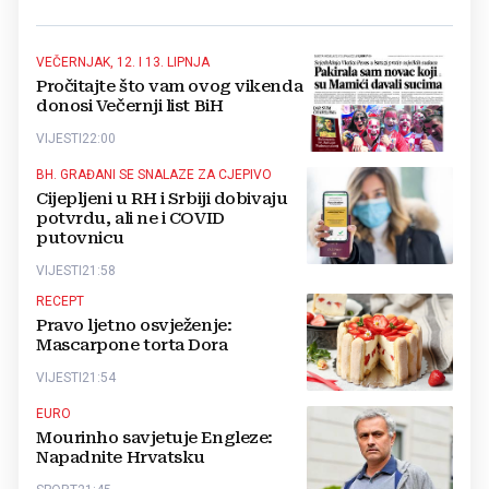
VEČERNJAK, 12. I 13. LIPNJA
Pročitajte što vam ovog vikenda
donosi Večernji list BiH
VIJESTI
22:00
BH. GRAĐANI SE SNALAZE ZA CJEPIVO
Cijepljeni u RH i Srbiji dobivaju
potvrdu, ali ne i COVID
putovnicu
VIJESTI
21:58
RECEPT
Pravo ljetno osvježenje:
Mascarpone torta Dora
VIJESTI
21:54
EURO
Mourinho savjetuje Engleze:
Napadnite Hrvatsku