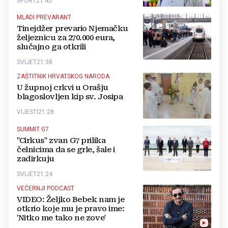
SPORT
21:45
MLADI PREVARANT
Tinejdžer prevario Njemačku
željeznicu za 270.000 eura,
slučajno ga otkrili
SVIJET
21:38
ZAŠTITNIK HRVATSKOG NARODA
U župnoj crkvi u Orašju
blagoslovljen kip sv. Josipa
VIJESTI
21:28
SUMMIT G7
"Cirkus" zvan G7 prilika
čelnicima da se grle, šale i
zadirkuju
SVIJET
21:24
VEČERNJI PODCAST
VIDEO: Željko Bebek nam je
otkrio koje mu je pravo ime:
'Nitko me tako ne zove'