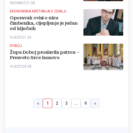
SHOWBIZ
21:08
EKONOMSKA KRETANJA U ZEMLJI
Oporavak ovisi o nizu
čimbenika, cijepljenje je jedan
od ključnih
VIJESTI
21:00
DOBOJ
Župa Doboj proslavila patron –
Presveto Srce Isusovo
VIJESTI
20:38
«
1
2
3
...
9
»