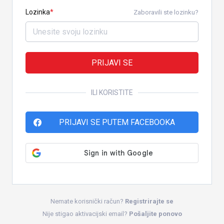
Lozinka
Zaboravili ste lozinku?
PRIJAVI SE
ILI KORISTITE
PRIJAVI SE PUTEM FACEBOOKA
Nemate korisnički račun?
Registrirajte se
Nije stigao aktivacijski email?
Pošaljite ponovo