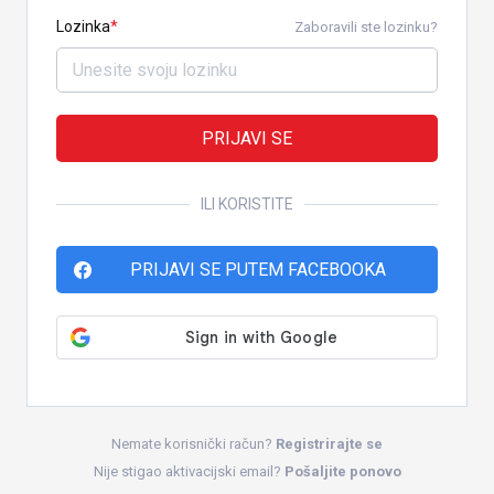
Lozinka
Zaboravili ste lozinku?
PRIJAVI SE
ILI KORISTITE
PRIJAVI SE PUTEM FACEBOOKA
Nemate korisnički račun?
Registrirajte se
Nije stigao aktivacijski email?
Pošaljite ponovo