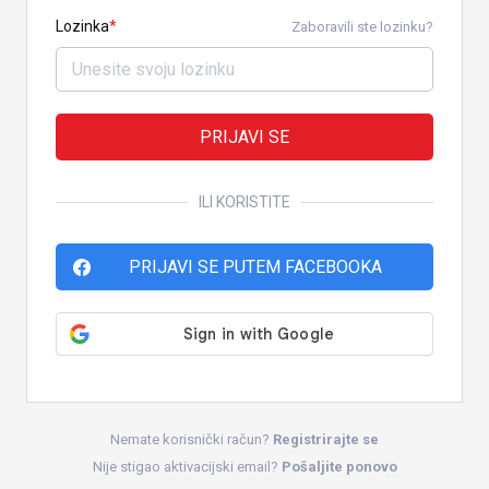
Lozinka
Zaboravili ste lozinku?
PRIJAVI SE
ILI KORISTITE
PRIJAVI SE PUTEM FACEBOOKA
Nemate korisnički račun?
Registrirajte se
Nije stigao aktivacijski email?
Pošaljite ponovo