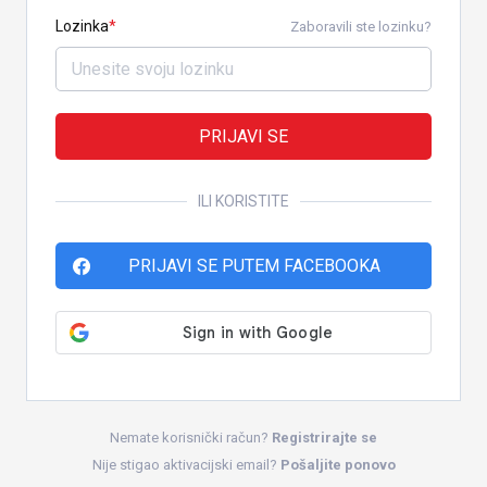
Lozinka
Zaboravili ste lozinku?
PRIJAVI SE
ILI KORISTITE
PRIJAVI SE PUTEM FACEBOOKA
Nemate korisnički račun?
Registrirajte se
Nije stigao aktivacijski email?
Pošaljite ponovo