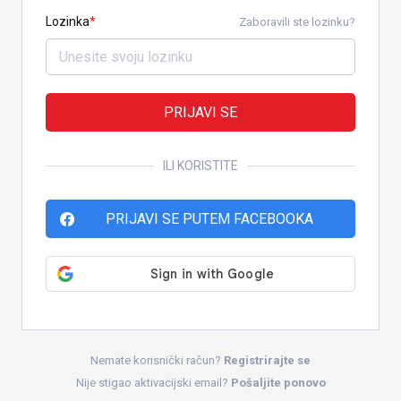
Lozinka
Zaboravili ste lozinku?
PRIJAVI SE
ILI KORISTITE
PRIJAVI SE PUTEM FACEBOOKA
Nemate korisnički račun?
Registrirajte se
Nije stigao aktivacijski email?
Pošaljite ponovo