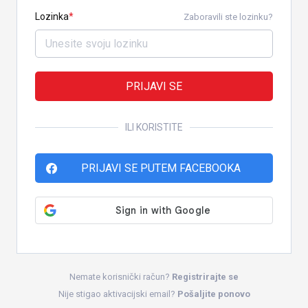
Lozinka
Zaboravili ste lozinku?
PRIJAVI SE
ILI KORISTITE
PRIJAVI SE PUTEM FACEBOOKA
Nemate korisnički račun?
Registrirajte se
Nije stigao aktivacijski email?
Pošaljite ponovo