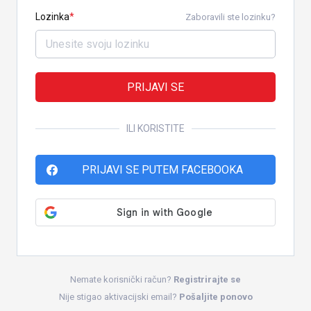
Lozinka
Zaboravili ste lozinku?
PRIJAVI SE
ILI KORISTITE
PRIJAVI SE PUTEM FACEBOOKA
Nemate korisnički račun?
Registrirajte se
Nije stigao aktivacijski email?
Pošaljite ponovo