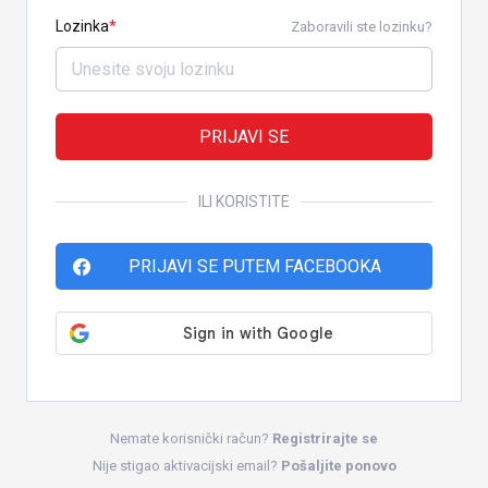
Lozinka
Zaboravili ste lozinku?
PRIJAVI SE
ILI KORISTITE
PRIJAVI SE PUTEM FACEBOOKA
Nemate korisnički račun?
Registrirajte se
Nije stigao aktivacijski email?
Pošaljite ponovo