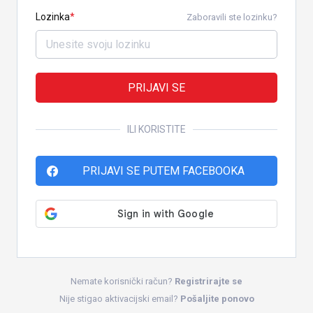
Lozinka
Zaboravili ste lozinku?
PRIJAVI SE
ILI KORISTITE
PRIJAVI SE PUTEM FACEBOOKA
Nemate korisnički račun?
Registrirajte se
Nije stigao aktivacijski email?
Pošaljite ponovo